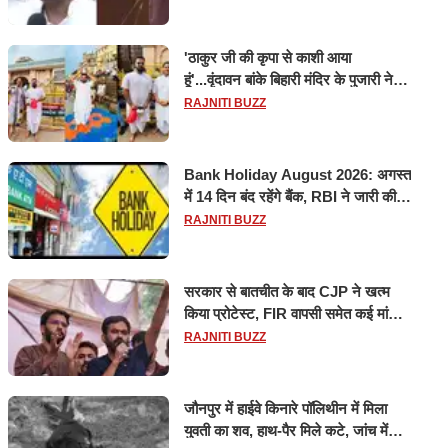
'ठाकुर जी की कृपा से काशी आया
हूं'...वृंदावन बांके बिहारी मंदिर के पुजारी ने
किया श्री काशी विश्वनाथ का जलाभिषेक
RAJNITI BUZZ
Bank Holiday August 2026: अगस्त
में 14 दिन बंद रहेंगे बैंक, RBI ने जारी की
छुट्टियों की लिस्ट​​​​​​​
RAJNITI BUZZ
सरकार से बातचीत के बाद CJP ने खत्म
किया प्रोटेस्ट, FIR वापसी समेत कई मांगों
पर बनी सहमति
RAJNITI BUZZ
जौनपुर में हाईवे किनारे पॉलिथीन में मिला
युवती का शव, हाथ-पैर मिले कटे, जांच में