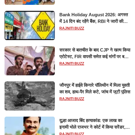
Bank Holiday August 2026: अगस्त
में 14 दिन बंद रहेंगे बैंक, RBI ने जारी की
छुट्टियों की लिस्ट​​​​​​​
RAJNITI BUZZ
सरकार से बातचीत के बाद CJP ने खत्म किया
प्रोटेस्ट, FIR वापसी समेत कई मांगों पर बनी
सहमति
RAJNITI BUZZ
जौनपुर में हाईवे किनारे पॉलिथीन में मिला युवती
का शव, हाथ-पैर मिले कटे, जांच में जुटी पुलिस
RAJNITI BUZZ
दूल्हा आजाद बिंद हत्याकांड: एक लाख का
इनामी भोले राजभर ने कोर्ट में किया सरेंडर,
14 दिन के लिए भेजा गया जेल
RAJNITI BUZZ