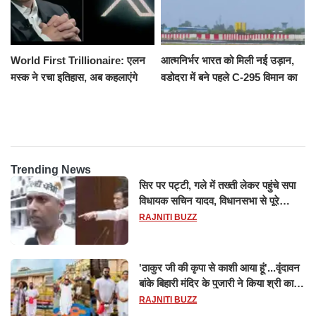
World First Trillionaire: एलन
आत्मनिर्भर भारत को मिली नई उड़ान,
मस्क ने रचा इतिहास, अब कहलाएंगे
वडोदरा में बने पहले C-295 विमान का
ट्रिलेनियर, नेटवर्थ जान उड़ जाएंगे
सफल परीक्षण
होश
Trending News
सिर पर पट्टी, गले में तख्ती लेकर पहुंचे सपा
विधायक सचिन यादव, विधानसभा से पूरे
मानसून सत्र के लिए किया गया निलंबित
RAJNITI BUZZ
'ठाकुर जी की कृपा से काशी आया हूं'...वृंदावन
बांके बिहारी मंदिर के पुजारी ने किया श्री काशी
विश्वनाथ का जलाभिषेक
RAJNITI BUZZ