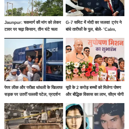
Jaunpur: चकमार्ग की मांग को लेकर
G-7 समिट में मोदी का जलवा! ट्रंप ने
टावर पर चढ़ा किसान, तीन घंटे चला
बांधे तारीफों के पुल, बोले- 'Calm,
हाईवोल्टेज ड्रामा
Cool and Total Killer'
पेपर लीक और परीक्षा धांधली के खिलाफ
यूपी के 2 करोड़ बच्चों को मिलेगा पोषण
सड़क पर उतरीं पल्लवी पटेल, प्रदर्शन
और बौद्धिक विकास का लाभ, सीएम योगी
से पहले पुलिस ने लिया हिरासत में
ने शुरू किया सुपोषण मिशन-2