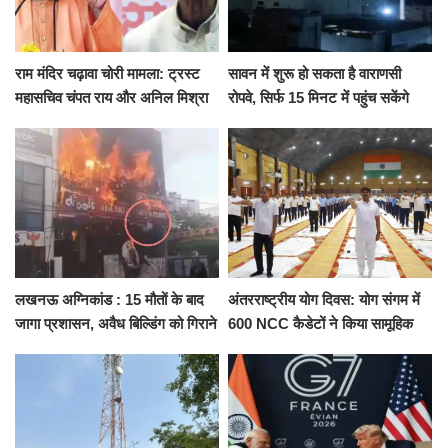
राम मंदिर चढ़ावा चोरी मामला: ट्रस्ट
सावन में शुरू हो सकता है वाराणसी
महासचिव चंपत राय और अनिल मिश्रा
रोपवे, सिर्फ 15 मिनट में पहुंच सकेंगे
ने दिया इस्तीफा, बोले CM योगी-किसी
कैंट से गोदौलिया, देना होगा इतना
को नहीं...
किराया
लखनऊ अग्निकांड : 15 मौतों के बाद
अंतरराष्ट्रीय योग दिवस: योग संगम में
जागा प्रशासन, अवैध बिल्डिंग को गिराने
600 NCC कैडेटों ने किया सामूहिक
का नोटिस, SIT जांच शुरू
योगाभ्यास, स्वस्थ जीवन का लिया
संकल्प