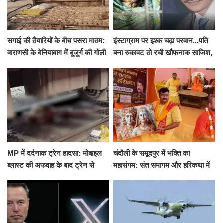
सगाई की तैयारियों के बीच पसरा मातम:
इंस्टाग्राम पर इश्क चढ़ा परवान...पति
वाराणसी के बेनियाबाग में बुजुर्ग की गोली
बना रुकावट तो रची खौफनाक साजिश,
मारकर हत्या, दो दिन पहले भी हुआ था
खीर में नींद की गोली देकर उतारा मौत
हमला
के घाट
MP में दर्दनाक ट्रेन हादसा: मोबाइल
चंदौली के समूदपुर में भक्ति का
ब्लास्ट की अफवाह के बाद ट्रेन से
महासंगम: संत समागम और हरिकथा में
उतरकर भागे यात्री, दूसरी ट्रेन ने
उमड़ी श्रद्धालुओं की भीड़
रौंदा, 4 की मौत