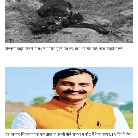
जौनपुर में हाईवे किनारे पॉलिथीन में मिला युवती का शव, हाथ-पैर मिले कटे, जांच में जुटी पुलिस
दूल्हा आजाद बिंद हत्याकांड: एक लाख का इनामी भोले राजभर ने कोर्ट में किया सरेंडर, 14 दिन के लिए