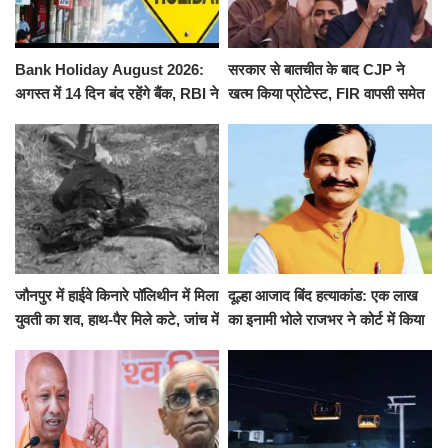
Bank Holiday August 2026:
सरकार से बातचीत के बाद CJP ने
अगस्त में 14 दिन बंद रहेंगे बैंक, RBI ने
खत्म किया प्रोटेस्ट, FIR वापसी समेत
जारी की छुट्टियों की लिस्ट​​​​​​​
कई मांगों पर बनी सहमति
जौनपुर में हाईवे किनारे पॉलिथीन में मिला
दूल्हा आजाद बिंद हत्याकांड: एक लाख
युवती का शव, हाथ-पैर मिले कटे, जांच में
का इनामी भोले राजभर ने कोर्ट में किया
जुटी पुलिस
सरेंडर, 14 दिन के लिए भेजा गया जेल