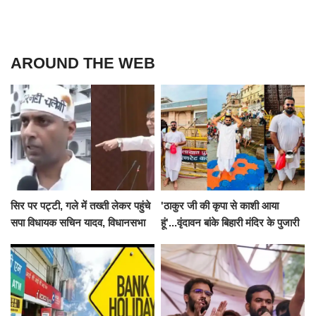
AROUND THE WEB
सिर पर पट्टी, गले में तख्ती लेकर पहुंचे
'ठाकुर जी की कृपा से काशी आया
सपा विधायक सचिन यादव, विधानसभा
हूं'...वृंदावन बांके बिहारी मंदिर के पुजारी
से पूरे मानसून सत्र के लिए किया गया
ने किया श्री काशी विश्वनाथ का
निलंबित
जलाभिषेक