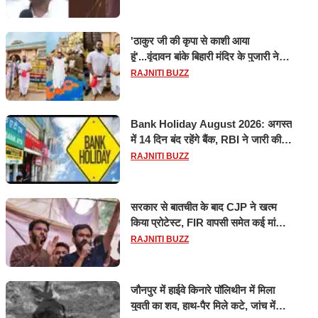
'ठाकुर जी की कृपा से काशी आया
हूं'...वृंदावन बांके बिहारी मंदिर के पुजारी ने
किया श्री काशी विश्वनाथ का जलाभिषेक
RAJNITI BUZZ
Bank Holiday August 2026: अगस्त
में 14 दिन बंद रहेंगे बैंक, RBI ने जारी की
छुट्टियों की लिस्ट​​​​​​​
RAJNITI BUZZ
सरकार से बातचीत के बाद CJP ने खत्म
किया प्रोटेस्ट, FIR वापसी समेत कई मांगों
पर बनी सहमति
RAJNITI BUZZ
जौनपुर में हाईवे किनारे पॉलिथीन में मिला
युवती का शव, हाथ-पैर मिले कटे, जांच में