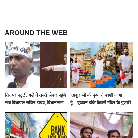
AROUND THE WEB
सिर पर पट्टी, गले में तख्ती लेकर पहुंचे
'ठाकुर जी की कृपा से काशी आया
सपा विधायक सचिन यादव, विधानसभा
हूं'...वृंदावन बांके बिहारी मंदिर के पुजारी
से पूरे मानसून सत्र के लिए किया गया
ने किया श्री काशी विश्वनाथ का
निलंबित
जलाभिषेक