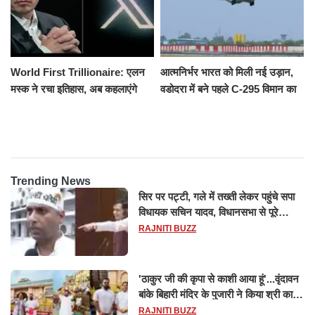
World First Trillionaire: एलन
आत्मनिर्भर भारत को मिली नई उड़ान,
मस्क ने रचा इतिहास, अब कहलाएंगे
वडोदरा में बने पहले C-295 विमान का
ट्रिलेनियर, नेटवर्थ जान उड़ जाएंगे
सफल परीक्षण
होश
Trending News
सिर पर पट्टी, गले में तख्ती लेकर पहुंचे सपा
विधायक सचिन यादव, विधानसभा से पूरे
मानसून सत्र के लिए किया गया निलंबित
RAJNITI BUZZ
'ठाकुर जी की कृपा से काशी आया हूं'...वृंदावन
बांके बिहारी मंदिर के पुजारी ने किया श्री काशी
विश्वनाथ का जलाभिषेक
RAJNITI BUZZ