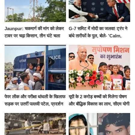
Jaunpur: चकमार्ग की मांग को लेकर
G-7 समिट में मोदी का जलवा! ट्रंप ने
टावर पर चढ़ा किसान, तीन घंटे चला
बांधे तारीफों के पुल, बोले- 'Calm,
हाईवोल्टेज ड्रामा
Cool and Total Killer'
पेपर लीक और परीक्षा धांधली के खिलाफ
यूपी के 2 करोड़ बच्चों को मिलेगा पोषण
सड़क पर उतरीं पल्लवी पटेल, प्रदर्शन
और बौद्धिक विकास का लाभ, सीएम योगी
से पहले पुलिस ने लिया हिरासत में
ने शुरू किया सुपोषण मिशन-2