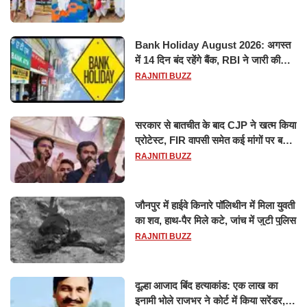
Bank Holiday August 2026: अगस्त
में 14 दिन बंद रहेंगे बैंक, RBI ने जारी की
छुट्टियों की लिस्ट​​​​​​​
RAJNITI BUZZ
सरकार से बातचीत के बाद CJP ने खत्म किया
प्रोटेस्ट, FIR वापसी समेत कई मांगों पर बनी
सहमति
RAJNITI BUZZ
जौनपुर में हाईवे किनारे पॉलिथीन में मिला युवती
का शव, हाथ-पैर मिले कटे, जांच में जुटी पुलिस
RAJNITI BUZZ
दूल्हा आजाद बिंद हत्याकांड: एक लाख का
इनामी भोले राजभर ने कोर्ट में किया सरेंडर,