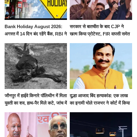
Bank Holiday August 2026:
सरकार से बातचीत के बाद CJP ने
अगस्त में 14 दिन बंद रहेंगे बैंक, RBI ने
खत्म किया प्रोटेस्ट, FIR वापसी समेत
जारी की छुट्टियों की लिस्ट​​​​​​​
कई मांगों पर बनी सहमति
जौनपुर में हाईवे किनारे पॉलिथीन में मिला
दूल्हा आजाद बिंद हत्याकांड: एक लाख
युवती का शव, हाथ-पैर मिले कटे, जांच में
का इनामी भोले राजभर ने कोर्ट में किया
जुटी पुलिस
सरेंडर, 14 दिन के लिए भेजा गया जेल