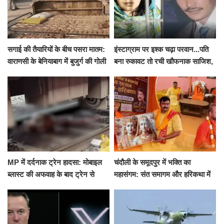
सगाई की तैयारियों के बीच पसरा मातम:
इंस्टाग्राम पर इश्क चढ़ा परवान...पति
वाराणसी के बेनियाबाग में बुजुर्ग की गोली
बना रुकावट तो रची खौफनाक साजिश,
मारकर हत्या, दो दिन पहले भी हुआ था
खीर में नींद की गोली देकर उतारा मौत
हमला
के घाट
MP में दर्दनाक ट्रेन हादसा: मोबाइल
चंदौली के समूदपुर में भक्ति का
ब्लास्ट की अफवाह के बाद ट्रेन से
महासंगम: संत समागम और हरिकथा में
उतरकर भागे यात्री, दूसरी ट्रेन ने
उमड़ी श्रद्धालुओं की भीड़
रौंदा, 4 की मौत