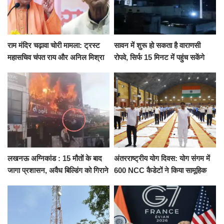
राम मंदिर चढ़ावा चोरी मामला: ट्रस्ट
सावन में शुरू हो सकता है वाराणसी
महासचिव चंपत राय और अनिल मिश्रा
रोपवे, सिर्फ 15 मिनट में पहुंच सकेंगे
ने दिया इस्तीफा, बोले CM योगी-किसी
कैंट से गोदौलिया, देना होगा इतना
को नहीं...
किराया
लखनऊ अग्निकांड : 15 मौतों के बाद
अंतरराष्ट्रीय योग दिवस: योग संगम में
जागा प्रशासन, अवैध बिल्डिंग को गिराने
600 NCC कैडेटों ने किया सामूहिक
का नोटिस, SIT जांच शुरू
योगाभ्यास, स्वस्थ जीवन का लिया
संकल्प