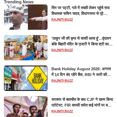
Trending News
सिर पर पट्टी, गले में तख्ती लेकर पहुंचे सपा
विधायक सचिन यादव, विधानसभा से पूरे
मानसून सत्र के लिए किया गया निलंबित
RAJNITI BUZZ
'ठाकुर जी की कृपा से काशी आया हूं'...वृंदावन
बांके बिहारी मंदिर के पुजारी ने किया श्री काशी
विश्वनाथ का जलाभिषेक
RAJNITI BUZZ
Bank Holiday August 2026: अगस्त
में 14 दिन बंद रहेंगे बैंक, RBI ने जारी की
छुट्टियों की लिस्ट​​​​​​​
RAJNITI BUZZ
सरकार से बातचीत के बाद CJP ने खत्म किया
प्रोटेस्ट, FIR वापसी समेत कई मांगों पर बनी
सहमति
RAJNITI BUZZ