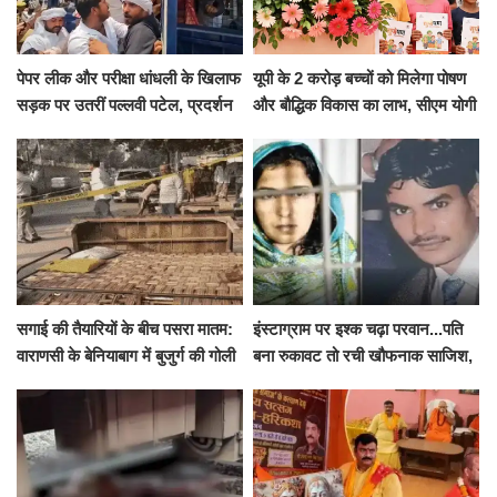
पेपर लीक और परीक्षा धांधली के खिलाफ
यूपी के 2 करोड़ बच्चों को मिलेगा पोषण
सड़क पर उतरीं पल्लवी पटेल, प्रदर्शन
और बौद्धिक विकास का लाभ, सीएम योगी
से पहले पुलिस ने लिया हिरासत में
ने शुरू किया सुपोषण मिशन-2
सगाई की तैयारियों के बीच पसरा मातम:
इंस्टाग्राम पर इश्क चढ़ा परवान...पति
वाराणसी के बेनियाबाग में बुजुर्ग की गोली
बना रुकावट तो रची खौफनाक साजिश,
मारकर हत्या, दो दिन पहले भी हुआ था
खीर में नींद की गोली देकर उतारा मौत
हमला
के घाट