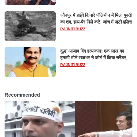
जौनपुर में हाईवे किनारे पॉलिथीन में मिला युवती
का शव, हाथ-पैर मिले कटे, जांच में जुटी पुलिस
RAJNITI BUZZ
दूल्हा आजाद बिंद हत्याकांड: एक लाख का
इनामी भोले राजभर ने कोर्ट में किया सरेंडर,
14 दिन के लिए भेजा गया जेल
RAJNITI BUZZ
Recommended