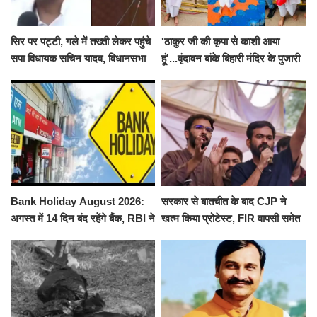
सिर पर पट्टी, गले में तख्ती लेकर पहुंचे
'ठाकुर जी की कृपा से काशी आया
सपा विधायक सचिन यादव, विधानसभा
हूं'...वृंदावन बांके बिहारी मंदिर के पुजारी
से पूरे मानसून सत्र के लिए किया गया
ने किया श्री काशी विश्वनाथ का
निलंबित
जलाभिषेक
Bank Holiday August 2026:
सरकार से बातचीत के बाद CJP ने
अगस्त में 14 दिन बंद रहेंगे बैंक, RBI ने
खत्म किया प्रोटेस्ट, FIR वापसी समेत
जारी की छुट्टियों की लिस्ट​​​​​​​
कई मांगों पर बनी सहमति