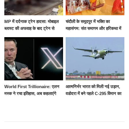
MP में दर्दनाक ट्रेन हादसा: मोबाइल
चंदौली के समूदपुर में भक्ति का
ब्लास्ट की अफवाह के बाद ट्रेन से
महासंगम: संत समागम और हरिकथा में
उतरकर भागे यात्री, दूसरी ट्रेन ने
उमड़ी श्रद्धालुओं की भीड़
रौंदा, 4 की मौत
World First Trillionaire: एलन
आत्मनिर्भर भारत को मिली नई उड़ान,
मस्क ने रचा इतिहास, अब कहलाएंगे
वडोदरा में बने पहले C-295 विमान का
ट्रिलेनियर, नेटवर्थ जान उड़ जाएंगे
सफल परीक्षण
होश