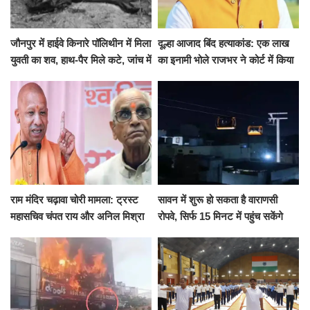
जौनपुर में हाईवे किनारे पॉलिथीन में मिला
दूल्हा आजाद बिंद हत्याकांड: एक लाख
युवती का शव, हाथ-पैर मिले कटे, जांच में
का इनामी भोले राजभर ने कोर्ट में किया
जुटी पुलिस
सरेंडर, 14 दिन के लिए भेजा गया जेल
राम मंदिर चढ़ावा चोरी मामला: ट्रस्ट
सावन में शुरू हो सकता है वाराणसी
महासचिव चंपत राय और अनिल मिश्रा
रोपवे, सिर्फ 15 मिनट में पहुंच सकेंगे
ने दिया इस्तीफा, बोले CM योगी-किसी
कैंट से गोदौलिया, देना होगा इतना
को नहीं...
किराया