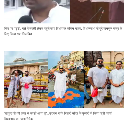
सिर पर पट्टी, गले में तख्ती लेकर पहुंचे सपा विधायक सचिन यादव, विधानसभा से पूरे मानसून सत्र के
लिए किया गया निलंबित
'ठाकुर जी की कृपा से काशी आया हूं'...वृंदावन बांके बिहारी मंदिर के पुजारी ने किया श्री काशी
विश्वनाथ का जलाभिषेक