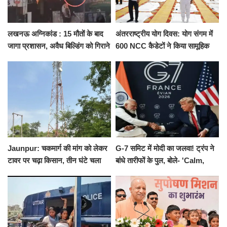
लखनऊ अग्निकांड : 15 मौतों के बाद
अंतरराष्ट्रीय योग दिवस: योग संगम में
जागा प्रशासन, अवैध बिल्डिंग को गिराने
600 NCC कैडेटों ने किया सामूहिक
का नोटिस, SIT जांच शुरू
योगाभ्यास, स्वस्थ जीवन का लिया
संकल्प
Jaunpur: चकमार्ग की मांग को लेकर
G-7 समिट में मोदी का जलवा! ट्रंप ने
टावर पर चढ़ा किसान, तीन घंटे चला
बांधे तारीफों के पुल, बोले- 'Calm,
हाईवोल्टेज ड्रामा
Cool and Total Killer'