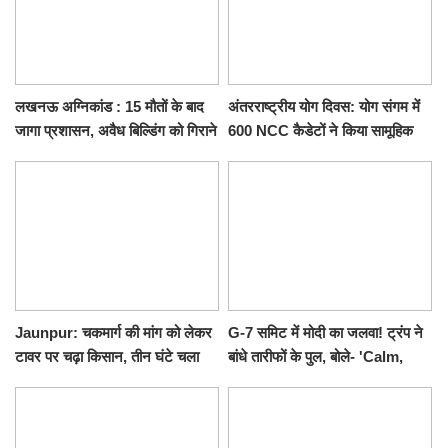
लखनऊ अग्निकांड : 15 मौतों के बाद
अंतरराष्ट्रीय योग दिवस: योग संगम में
जागा प्रशासन, अवैध बिल्डिंग को गिराने
600 NCC कैडेटों ने किया सामूहिक
का नोटिस, SIT जांच शुरू
योगाभ्यास, स्वस्थ जीवन का लिया
संकल्प
Jaunpur: चकमार्ग की मांग को लेकर
G-7 समिट में मोदी का जलवा! ट्रंप ने
टावर पर चढ़ा किसान, तीन घंटे चला
बांधे तारीफों के पुल, बोले- 'Calm,
हाईवोल्टेज ड्रामा
Cool and Total Killer'