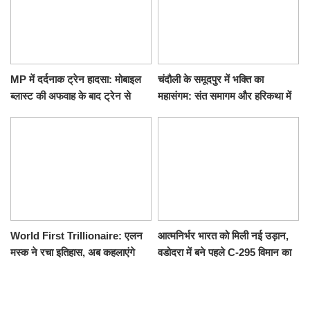
MP में दर्दनाक ट्रेन हादसा: मोबाइल
चंदौली के समूदपुर में भक्ति का
ब्लास्ट की अफवाह के बाद ट्रेन से
महासंगम: संत समागम और हरिकथा में
उतरकर भागे यात्री, दूसरी ट्रेन ने
उमड़ी श्रद्धालुओं की भीड़
रौंदा, 4 की मौत
World First Trillionaire: एलन
आत्मनिर्भर भारत को मिली नई उड़ान,
मस्क ने रचा इतिहास, अब कहलाएंगे
वडोदरा में बने पहले C-295 विमान का
ट्रिलेनियर, नेटवर्थ जान उड़ जाएंगे
सफल परीक्षण
होश