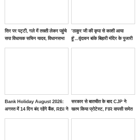
सिर पर पट्टी, गले में तख्ती लेकर पहुंचे
'ठाकुर जी की कृपा से काशी आया
सपा विधायक सचिन यादव, विधानसभा
हूं'...वृंदावन बांके बिहारी मंदिर के पुजारी
से पूरे मानसून सत्र के लिए किया गया
ने किया श्री काशी विश्वनाथ का
निलंबित
जलाभिषेक
Bank Holiday August 2026:
सरकार से बातचीत के बाद CJP ने
अगस्त में 14 दिन बंद रहेंगे बैंक, RBI ने
खत्म किया प्रोटेस्ट, FIR वापसी समेत
जारी की छुट्टियों की लिस्ट​​​​​​​
कई मांगों पर बनी सहमति