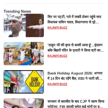
Trending News
सिर पर पट्टी, गले में तख्ती लेकर पहुंचे सपा
विधायक सचिन यादव, विधानसभा से पूरे
मानसून सत्र के लिए किया गया निलंबित
RAJNITI BUZZ
'ठाकुर जी की कृपा से काशी आया हूं'...वृंदावन
बांके बिहारी मंदिर के पुजारी ने किया श्री काशी
विश्वनाथ का जलाभिषेक
RAJNITI BUZZ
Bank Holiday August 2026: अगस्त
में 14 दिन बंद रहेंगे बैंक, RBI ने जारी की
छुट्टियों की लिस्ट​​​​​​​
RAJNITI BUZZ
सरकार से बातचीत के बाद CJP ने खत्म किया
प्रोटेस्ट, FIR वापसी समेत कई मांगों पर बनी