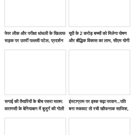
पेपर लीक और परीक्षा धांधली के खिलाफ
यूपी के 2 करोड़ बच्चों को मिलेगा पोषण
सड़क पर उतरीं पल्लवी पटेल, प्रदर्शन
और बौद्धिक विकास का लाभ, सीएम योगी
से पहले पुलिस ने लिया हिरासत में
ने शुरू किया सुपोषण मिशन-2
सगाई की तैयारियों के बीच पसरा मातम:
इंस्टाग्राम पर इश्क चढ़ा परवान...पति
वाराणसी के बेनियाबाग में बुजुर्ग की गोली
बना रुकावट तो रची खौफनाक साजिश,
मारकर हत्या, दो दिन पहले भी हुआ था
खीर में नींद की गोली देकर उतारा मौत
हमला
के घाट