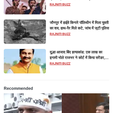
सहमति
RAJNITI BUZZ
जौनपुर में हाईवे किनारे पॉलिथीन में मिला युवती
का शव, हाथ-पैर मिले कटे, जांच में जुटी पुलिस
RAJNITI BUZZ
दूल्हा आजाद बिंद हत्याकांड: एक लाख का
इनामी भोले राजभर ने कोर्ट में किया सरेंडर,
14 दिन के लिए भेजा गया जेल
RAJNITI BUZZ
Recommended