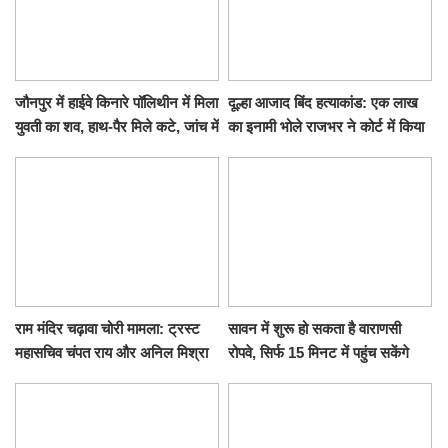
जौनपुर में हाईवे किनारे पॉलिथीन में मिला
दूल्हा आजाद बिंद हत्याकांड: एक लाख
युवती का शव, हाथ-पैर मिले कटे, जांच में
का इनामी भोले राजभर ने कोर्ट में किया
जुटी पुलिस
सरेंडर, 14 दिन के लिए भेजा गया जेल
राम मंदिर चढ़ावा चोरी मामला: ट्रस्ट
सावन में शुरू हो सकता है वाराणसी
महासचिव चंपत राय और अनिल मिश्रा
रोपवे, सिर्फ 15 मिनट में पहुंच सकेंगे
ने दिया इस्तीफा, बोले CM योगी-किसी
कैंट से गोदौलिया, देना होगा इतना
को नहीं...
किराया