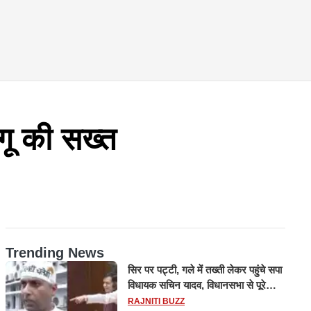
गू की सख्त
Trending News
सिर पर पट्टी, गले में तख्ती लेकर पहुंचे सपा
विधायक सचिन यादव, विधानसभा से पूरे
मानसून सत्र के लिए किया गया निलंबित
RAJNITI BUZZ