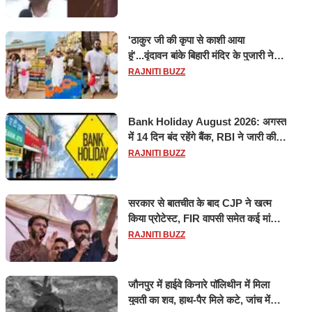
'ठाकुर जी की कृपा से काशी आया
हूं'...वृंदावन बांके बिहारी मंदिर के पुजारी ने
किया श्री काशी विश्वनाथ का जलाभिषेक
RAJNITI BUZZ
Bank Holiday August 2026: अगस्त
में 14 दिन बंद रहेंगे बैंक, RBI ने जारी की
छुट्टियों की लिस्ट​​​​​​​
RAJNITI BUZZ
सरकार से बातचीत के बाद CJP ने खत्म
किया प्रोटेस्ट, FIR वापसी समेत कई मांगों
पर बनी सहमति
RAJNITI BUZZ
जौनपुर में हाईवे किनारे पॉलिथीन में मिला
युवती का शव, हाथ-पैर मिले कटे, जांच में