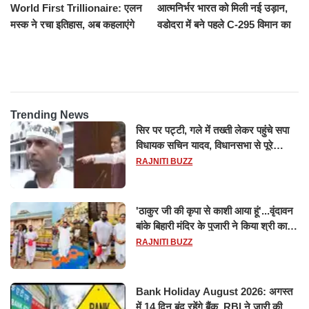
World First Trillionaire: एलन
आत्मनिर्भर भारत को मिली नई उड़ान,
मस्क ने रचा इतिहास, अब कहलाएंगे
वडोदरा में बने पहले C-295 विमान का
ट्रिलेनियर, नेटवर्थ जान उड़ जाएंगे
सफल परीक्षण
होश
Trending News
सिर पर पट्टी, गले में तख्ती लेकर पहुंचे सपा
विधायक सचिन यादव, विधानसभा से पूरे
मानसून सत्र के लिए किया गया निलंबित
RAJNITI BUZZ
'ठाकुर जी की कृपा से काशी आया हूं'...वृंदावन
बांके बिहारी मंदिर के पुजारी ने किया श्री काशी
विश्वनाथ का जलाभिषेक
RAJNITI BUZZ
Bank Holiday August 2026: अगस्त
में 14 दिन बंद रहेंगे बैंक, RBI ने जारी की