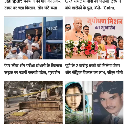
Jaunpur: चकमार्ग की मांग को लेकर
G-7 समिट में मोदी का जलवा! ट्रंप ने
टावर पर चढ़ा किसान, तीन घंटे चला
बांधे तारीफों के पुल, बोले- 'Calm,
हाईवोल्टेज ड्रामा
Cool and Total Killer'
पेपर लीक और परीक्षा धांधली के खिलाफ
यूपी के 2 करोड़ बच्चों को मिलेगा पोषण
सड़क पर उतरीं पल्लवी पटेल, प्रदर्शन
और बौद्धिक विकास का लाभ, सीएम योगी
से पहले पुलिस ने लिया हिरासत में
ने शुरू किया सुपोषण मिशन-2