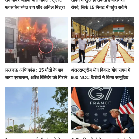
महासचिव चंपत राय और अनिल मिश्रा
रोपवे, सिर्फ 15 मिनट में पहुंच सकेंगे
ने दिया इस्तीफा, बोले CM योगी-किसी
कैंट से गोदौलिया, देना होगा इतना
को नहीं...
किराया
लखनऊ अग्निकांड : 15 मौतों के बाद
अंतरराष्ट्रीय योग दिवस: योग संगम में
जागा प्रशासन, अवैध बिल्डिंग को गिराने
600 NCC कैडेटों ने किया सामूहिक
का नोटिस, SIT जांच शुरू
योगाभ्यास, स्वस्थ जीवन का लिया
संकल्प