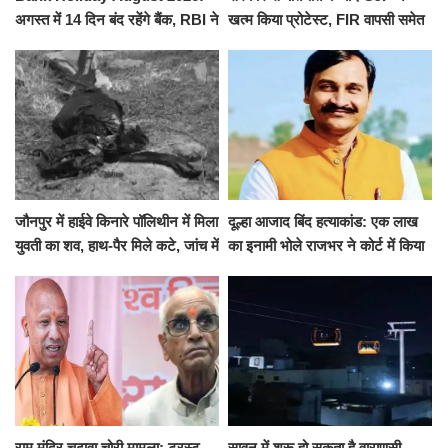
अगस्त में 14 दिन बंद रहेंगे बैंक, RBI ने
खत्म किया प्रोटेस्ट, FIR वापसी समेत
जारी की छुट्टियों की लिस्ट​​​​​​​
कई मांगों पर बनी सहमति
जौनपुर में हाईवे किनारे पॉलिथीन में मिला
दूल्हा आजाद बिंद हत्याकांड: एक लाख
युवती का शव, हाथ-पैर मिले कटे, जांच में
का इनामी भोले राजभर ने कोर्ट में किया
जुटी पुलिस
सरेंडर, 14 दिन के लिए भेजा गया जेल
राम मंदिर चढ़ावा चोरी मामला: ट्रस्ट
सावन में शुरू हो सकता है वाराणसी