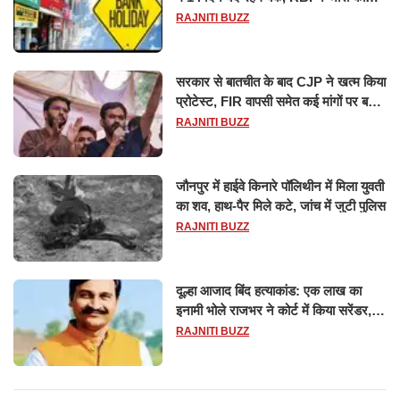
छुट्टियों की लिस्ट​​​​​​​
RAJNITI BUZZ
सरकार से बातचीत के बाद CJP ने खत्म किया
प्रोटेस्ट, FIR वापसी समेत कई मांगों पर बनी
सहमति
RAJNITI BUZZ
जौनपुर में हाईवे किनारे पॉलिथीन में मिला युवती
का शव, हाथ-पैर मिले कटे, जांच में जुटी पुलिस
RAJNITI BUZZ
दूल्हा आजाद बिंद हत्याकांड: एक लाख का
इनामी भोले राजभर ने कोर्ट में किया सरेंडर,
14 दिन के लिए भेजा गया जेल
RAJNITI BUZZ