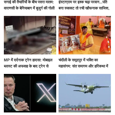
सगाई की तैयारियों के बीच पसरा मातम:
इंस्टाग्राम पर इश्क चढ़ा परवान...पति
वाराणसी के बेनियाबाग में बुजुर्ग की गोली
बना रुकावट तो रची खौफनाक साजिश,
मारकर हत्या, दो दिन पहले भी हुआ था
खीर में नींद की गोली देकर उतारा मौत
हमला
के घाट
MP में दर्दनाक ट्रेन हादसा: मोबाइल
चंदौली के समूदपुर में भक्ति का
ब्लास्ट की अफवाह के बाद ट्रेन से
महासंगम: संत समागम और हरिकथा में
उतरकर भागे यात्री, दूसरी ट्रेन ने
उमड़ी श्रद्धालुओं की भीड़
रौंदा, 4 की मौत