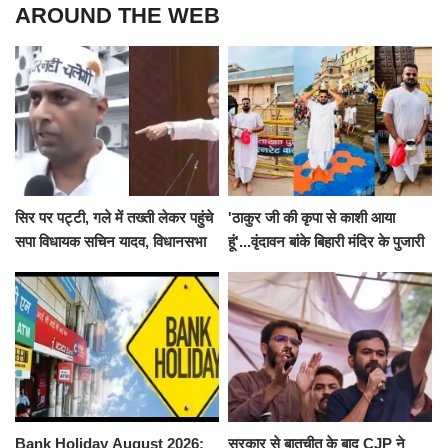
AROUND THE WEB
सिर पर पट्टी, गले में तख्ती लेकर पहुंचे
'ठाकुर जी की कृपा से काशी आया
सपा विधायक सचिन यादव, विधानसभा
हूं'...वृंदावन बांके बिहारी मंदिर के पुजारी
से पूरे मानसून सत्र के लिए किया गया
ने किया श्री काशी विश्वनाथ का
निलंबित
जलाभिषेक
Bank Holiday August 2026:
सरकार से बातचीत के बाद CJP ने