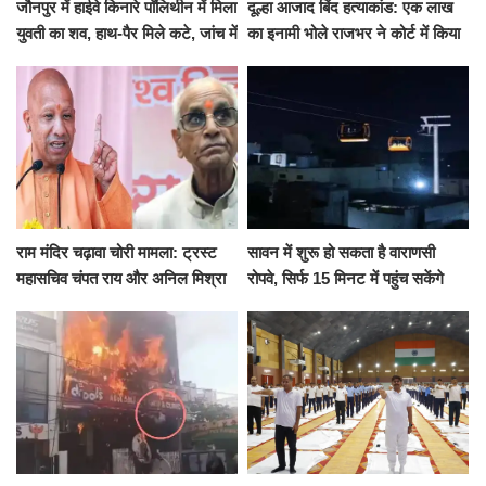
जौनपुर में हाईवे किनारे पॉलिथीन में मिला
दूल्हा आजाद बिंद हत्याकांड: एक लाख
युवती का शव, हाथ-पैर मिले कटे, जांच में
का इनामी भोले राजभर ने कोर्ट में किया
जुटी पुलिस
सरेंडर, 14 दिन के लिए भेजा गया जेल
राम मंदिर चढ़ावा चोरी मामला: ट्रस्ट
सावन में शुरू हो सकता है वाराणसी
महासचिव चंपत राय और अनिल मिश्रा
रोपवे, सिर्फ 15 मिनट में पहुंच सकेंगे
ने दिया इस्तीफा, बोले CM योगी-किसी
कैंट से गोदौलिया, देना होगा इतना
को नहीं...
किराया