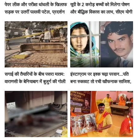
पेपर लीक और परीक्षा धांधली के खिलाफ
यूपी के 2 करोड़ बच्चों को मिलेगा पोषण
सड़क पर उतरीं पल्लवी पटेल, प्रदर्शन
और बौद्धिक विकास का लाभ, सीएम योगी
से पहले पुलिस ने लिया हिरासत में
ने शुरू किया सुपोषण मिशन-2
सगाई की तैयारियों के बीच पसरा मातम:
इंस्टाग्राम पर इश्क चढ़ा परवान...पति
वाराणसी के बेनियाबाग में बुजुर्ग की गोली
बना रुकावट तो रची खौफनाक साजिश,
मारकर हत्या, दो दिन पहले भी हुआ था
खीर में नींद की गोली देकर उतारा मौत
हमला
के घाट