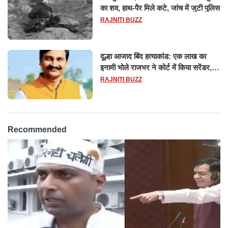
का शव, हाथ-पैर मिले कटे, जांच में जुटी पुलिस
RAJNITI BUZZ
दूल्हा आजाद बिंद हत्याकांड: एक लाख का
इनामी भोले राजभर ने कोर्ट में किया सरेंडर,
14 दिन के लिए भेजा गया जेल
RAJNITI BUZZ
Recommended