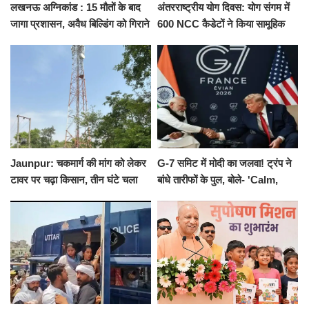
लखनऊ अग्निकांड : 15 मौतों के बाद
अंतरराष्ट्रीय योग दिवस: योग संगम में
जागा प्रशासन, अवैध बिल्डिंग को गिराने
600 NCC कैडेटों ने किया सामूहिक
का नोटिस, SIT जांच शुरू
योगाभ्यास, स्वस्थ जीवन का लिया
संकल्प
Jaunpur: चकमार्ग की मांग को लेकर
G-7 समिट में मोदी का जलवा! ट्रंप ने
टावर पर चढ़ा किसान, तीन घंटे चला
बांधे तारीफों के पुल, बोले- 'Calm,
हाईवोल्टेज ड्रामा
Cool and Total Killer'