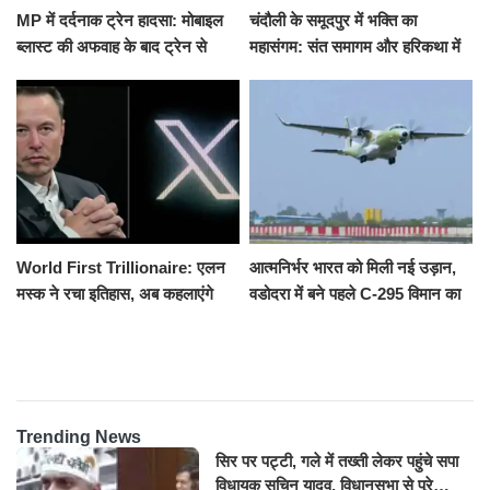
MP में दर्दनाक ट्रेन हादसा: मोबाइल
चंदौली के समूदपुर में भक्ति का
ब्लास्ट की अफवाह के बाद ट्रेन से
महासंगम: संत समागम और हरिकथा में
उतरकर भागे यात्री, दूसरी ट्रेन ने
उमड़ी श्रद्धालुओं की भीड़
रौंदा, 4 की मौत
World First Trillionaire: एलन
आत्मनिर्भर भारत को मिली नई उड़ान,
मस्क ने रचा इतिहास, अब कहलाएंगे
वडोदरा में बने पहले C-295 विमान का
ट्रिलेनियर, नेटवर्थ जान उड़ जाएंगे
सफल परीक्षण
होश
Trending News
सिर पर पट्टी, गले में तख्ती लेकर पहुंचे सपा
विधायक सचिन यादव, विधानसभा से पूरे