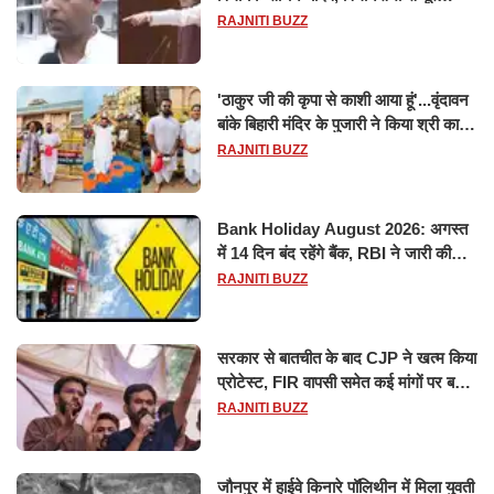
मानसून सत्र के लिए किया गया निलंबित
RAJNITI BUZZ
'ठाकुर जी की कृपा से काशी आया हूं'...वृंदावन
बांके बिहारी मंदिर के पुजारी ने किया श्री काशी
विश्वनाथ का जलाभिषेक
RAJNITI BUZZ
Bank Holiday August 2026: अगस्त
में 14 दिन बंद रहेंगे बैंक, RBI ने जारी की
छुट्टियों की लिस्ट​​​​​​​
RAJNITI BUZZ
सरकार से बातचीत के बाद CJP ने खत्म किया
प्रोटेस्ट, FIR वापसी समेत कई मांगों पर बनी
सहमति
RAJNITI BUZZ
जौनपुर में हाईवे किनारे पॉलिथीन में मिला युवती