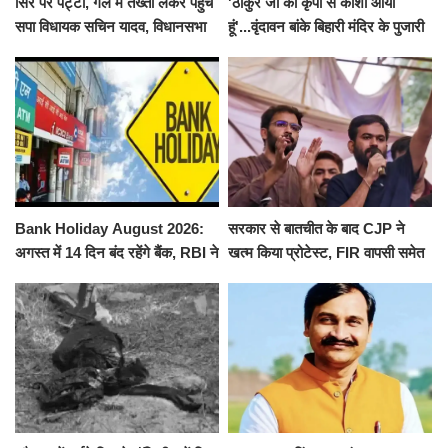
सिर पर पट्टी, गले में तख्ती लेकर पहुंचे
'ठाकुर जी की कृपा से काशी आया
सपा विधायक सचिन यादव, विधानसभा
हूं'...वृंदावन बांके बिहारी मंदिर के पुजारी
से पूरे मानसून सत्र के लिए किया गया
ने किया श्री काशी विश्वनाथ का
निलंबित
जलाभिषेक
Bank Holiday August 2026:
सरकार से बातचीत के बाद CJP ने
अगस्त में 14 दिन बंद रहेंगे बैंक, RBI ने
खत्म किया प्रोटेस्ट, FIR वापसी समेत
जारी की छुट्टियों की लिस्ट​​​​​​​
कई मांगों पर बनी सहमति