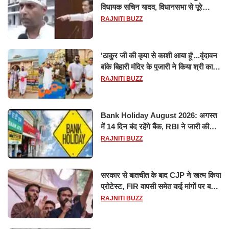
विधायक सचिन यादव, विधानसभा से पूरे
मानसून सत्र के लिए किया गया निलंबित
RAJNITI BUZZ
'ठाकुर जी की कृपा से काशी आया हूं'...वृंदावन
बांके बिहारी मंदिर के पुजारी ने किया श्री काशी
विश्वनाथ का जलाभिषेक
RAJNITI BUZZ
Bank Holiday August 2026: अगस्त
में 14 दिन बंद रहेंगे बैंक, RBI ने जारी की
छुट्टियों की लिस्ट​​​​​​​
RAJNITI BUZZ
सरकार से बातचीत के बाद CJP ने खत्म किया
प्रोटेस्ट, FIR वापसी समेत कई मांगों पर बनी
सहमति
RAJNITI BUZZ