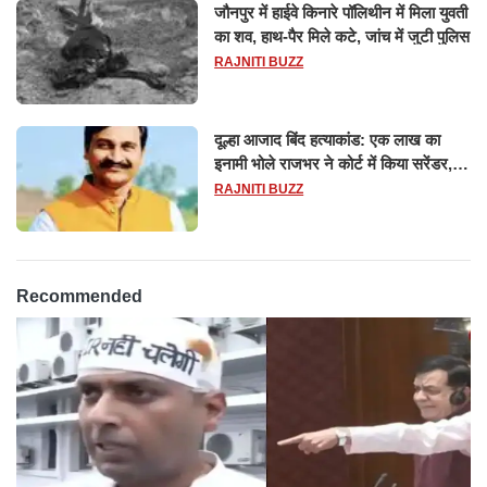
जौनपुर में हाईवे किनारे पॉलिथीन में मिला युवती
का शव, हाथ-पैर मिले कटे, जांच में जुटी पुलिस
RAJNITI BUZZ
दूल्हा आजाद बिंद हत्याकांड: एक लाख का
इनामी भोले राजभर ने कोर्ट में किया सरेंडर,
14 दिन के लिए भेजा गया जेल
RAJNITI BUZZ
Recommended