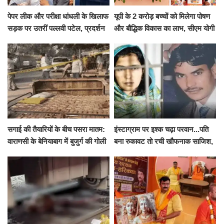
पेपर लीक और परीक्षा धांधली के खिलाफ
यूपी के 2 करोड़ बच्चों को मिलेगा पोषण
सड़क पर उतरीं पल्लवी पटेल, प्रदर्शन
और बौद्धिक विकास का लाभ, सीएम योगी
से पहले पुलिस ने लिया हिरासत में
ने शुरू किया सुपोषण मिशन-2
सगाई की तैयारियों के बीच पसरा मातम:
इंस्टाग्राम पर इश्क चढ़ा परवान...पति
वाराणसी के बेनियाबाग में बुजुर्ग की गोली
बना रुकावट तो रची खौफनाक साजिश,
मारकर हत्या, दो दिन पहले भी हुआ था
खीर में नींद की गोली देकर उतारा मौत
हमला
के घाट