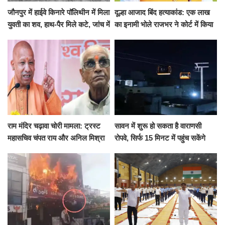
जौनपुर में हाईवे किनारे पॉलिथीन में मिला
दूल्हा आजाद बिंद हत्याकांड: एक लाख
युवती का शव, हाथ-पैर मिले कटे, जांच में
का इनामी भोले राजभर ने कोर्ट में किया
जुटी पुलिस
सरेंडर, 14 दिन के लिए भेजा गया जेल
राम मंदिर चढ़ावा चोरी मामला: ट्रस्ट
सावन में शुरू हो सकता है वाराणसी
महासचिव चंपत राय और अनिल मिश्रा
रोपवे, सिर्फ 15 मिनट में पहुंच सकेंगे
ने दिया इस्तीफा, बोले CM योगी-किसी
कैंट से गोदौलिया, देना होगा इतना
को नहीं...
किराया