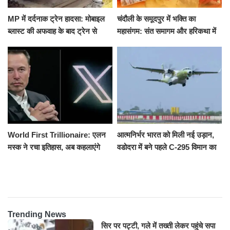
MP में दर्दनाक ट्रेन हादसा: मोबाइल
चंदौली के समूदपुर में भक्ति का
ब्लास्ट की अफवाह के बाद ट्रेन से
महासंगम: संत समागम और हरिकथा में
उतरकर भागे यात्री, दूसरी ट्रेन ने
उमड़ी श्रद्धालुओं की भीड़
रौंदा, 4 की मौत
World First Trillionaire: एलन
आत्मनिर्भर भारत को मिली नई उड़ान,
मस्क ने रचा इतिहास, अब कहलाएंगे
वडोदरा में बने पहले C-295 विमान का
ट्रिलेनियर, नेटवर्थ जान उड़ जाएंगे
सफल परीक्षण
होश
Trending News
सिर पर पट्टी, गले में तख्ती लेकर पहुंचे सपा