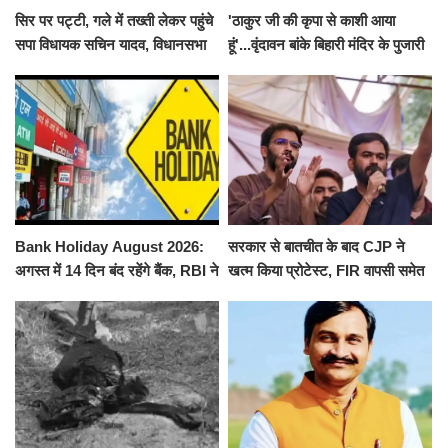
सिर पर पट्टी, गले में तख्ती लेकर पहुंचे
'ठाकुर जी की कृपा से काशी आया
सपा विधायक सचिन यादव, विधानसभा
हूं'...वृंदावन बांके बिहारी मंदिर के पुजारी
से पूरे मानसून सत्र के लिए किया गया
ने किया श्री काशी विश्वनाथ का
निलंबित
जलाभिषेक
Bank Holiday August 2026:
सरकार से बातचीत के बाद CJP ने
अगस्त में 14 दिन बंद रहेंगे बैंक, RBI ने
खत्म किया प्रोटेस्ट, FIR वापसी समेत
जारी की छुट्टियों की लिस्ट​​​​​​​
कई मांगों पर बनी सहमति