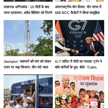
लखनऊ अग्निकांड : 15 मौतों के बाद
अंतरराष्ट्रीय योग दिवस: योग संगम में
जागा प्रशासन, अवैध बिल्डिंग को गिराने
600 NCC कैडेटों ने किया सामूहिक
का नोटिस, SIT जांच शुरू
योगाभ्यास, स्वस्थ जीवन का लिया
संकल्प
Jaunpur: चकमार्ग की मांग को लेकर
G-7 समिट में मोदी का जलवा! ट्रंप ने
टावर पर चढ़ा किसान, तीन घंटे चला
बांधे तारीफों के पुल, बोले- 'Calm,
हाईवोल्टेज ड्रामा
Cool and Total Killer'