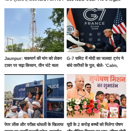
का नोटिस, SIT जांच शुरू
योगाभ्यास, स्वस्थ जीवन का लिया
संकल्प
Jaunpur: चकमार्ग की मांग को लेकर
G-7 समिट में मोदी का जलवा! ट्रंप ने
टावर पर चढ़ा किसान, तीन घंटे चला
बांधे तारीफों के पुल, बोले- 'Calm,
हाईवोल्टेज ड्रामा
Cool and Total Killer'
पेपर लीक और परीक्षा धांधली के खिलाफ
यूपी के 2 करोड़ बच्चों को मिलेगा पोषण