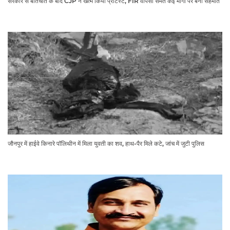
सरकार से बातचीत के बाद CJP ने खत्म किया प्रोटेस्ट, FIR वापसी समेत कई मांगों पर बनी सहमति
जौनपुर में हाईवे किनारे पॉलिथीन में मिला युवती का शव, हाथ-पैर मिले कटे, जांच में जुटी पुलिस