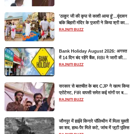
'ठाकुर जी की कृपा से काशी आया हूं'...वृंदावन
बांके बिहारी मंदिर के पुजारी ने किया श्री काशी
विश्वनाथ का जलाभिषेक
RAJNITI BUZZ
Bank Holiday August 2026: अगस्त
में 14 दिन बंद रहेंगे बैंक, RBI ने जारी की
छुट्टियों की लिस्ट​​​​​​​
RAJNITI BUZZ
सरकार से बातचीत के बाद CJP ने खत्म किया
प्रोटेस्ट, FIR वापसी समेत कई मांगों पर बनी
सहमति
RAJNITI BUZZ
जौनपुर में हाईवे किनारे पॉलिथीन में मिला युवती
का शव, हाथ-पैर मिले कटे, जांच में जुटी पुलिस