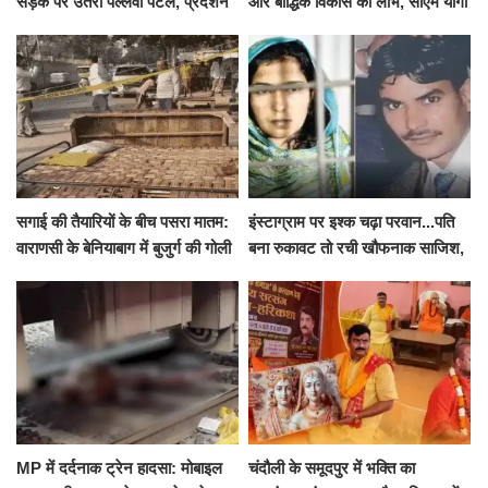
सड़क पर उतरीं पल्लवी पटेल, प्रदर्शन
और बौद्धिक विकास का लाभ, सीएम योगी
से पहले पुलिस ने लिया हिरासत में
ने शुरू किया सुपोषण मिशन-2
सगाई की तैयारियों के बीच पसरा मातम:
इंस्टाग्राम पर इश्क चढ़ा परवान...पति
वाराणसी के बेनियाबाग में बुजुर्ग की गोली
बना रुकावट तो रची खौफनाक साजिश,
मारकर हत्या, दो दिन पहले भी हुआ था
खीर में नींद की गोली देकर उतारा मौत
हमला
के घाट
MP में दर्दनाक ट्रेन हादसा: मोबाइल
चंदौली के समूदपुर में भक्ति का