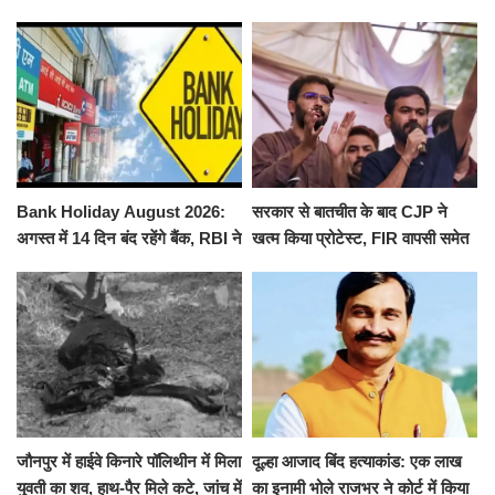
से पूरे मानसून सत्र के लिए किया गया
ने किया श्री काशी विश्वनाथ का
निलंबित
जलाभिषेक
Bank Holiday August 2026:
सरकार से बातचीत के बाद CJP ने
अगस्त में 14 दिन बंद रहेंगे बैंक, RBI ने
खत्म किया प्रोटेस्ट, FIR वापसी समेत
जारी की छुट्टियों की लिस्ट​​​​​​​
कई मांगों पर बनी सहमति
जौनपुर में हाईवे किनारे पॉलिथीन में मिला
दूल्हा आजाद बिंद हत्याकांड: एक लाख
युवती का शव, हाथ-पैर मिले कटे, जांच में
का इनामी भोले राजभर ने कोर्ट में किया