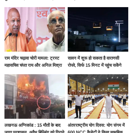
जुटी पुलिस
सरेंडर, 14 दिन के लिए भेजा गया जेल
राम मंदिर चढ़ावा चोरी मामला: ट्रस्ट
सावन में शुरू हो सकता है वाराणसी
महासचिव चंपत राय और अनिल मिश्रा
रोपवे, सिर्फ 15 मिनट में पहुंच सकेंगे
ने दिया इस्तीफा, बोले CM योगी-किसी
कैंट से गोदौलिया, देना होगा इतना
को नहीं...
किराया
लखनऊ अग्निकांड : 15 मौतों के बाद
अंतरराष्ट्रीय योग दिवस: योग संगम में
जागा प्रशासन, अवैध बिल्डिंग को गिराने
600 NCC कैडेटों ने किया सामूहिक