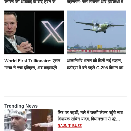
ब्लास्ट की अफवाह के बाद ट्रेन से
महासंगम: संत समागम और हरिकथा में
उतरकर भागे यात्री, दूसरी ट्रेन ने
उमड़ी श्रद्धालुओं की भीड़
रौंदा, 4 की मौत
World First Trillionaire: एलन
आत्मनिर्भर भारत को मिली नई उड़ान,
मस्क ने रचा इतिहास, अब कहलाएंगे
वडोदरा में बने पहले C-295 विमान का
ट्रिलेनियर, नेटवर्थ जान उड़ जाएंगे
सफल परीक्षण
होश
Trending News
सिर पर पट्टी, गले में तख्ती लेकर पहुंचे सपा
विधायक सचिन यादव, विधानसभा से पूरे
मानसून सत्र के लिए किया गया निलंबित
RAJNITI BUZZ