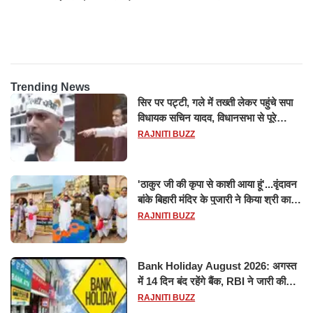
ट्रिलेनियर, नेटवर्थ जान उड़ जाएंगे
सफल परीक्षण
होश
Trending News
सिर पर पट्टी, गले में तख्ती लेकर पहुंचे सपा
विधायक सचिन यादव, विधानसभा से पूरे
मानसून सत्र के लिए किया गया निलंबित
RAJNITI BUZZ
'ठाकुर जी की कृपा से काशी आया हूं'...वृंदावन
बांके बिहारी मंदिर के पुजारी ने किया श्री काशी
विश्वनाथ का जलाभिषेक
RAJNITI BUZZ
Bank Holiday August 2026: अगस्त
में 14 दिन बंद रहेंगे बैंक, RBI ने जारी की
छुट्टियों की लिस्ट​​​​​​​
RAJNITI BUZZ