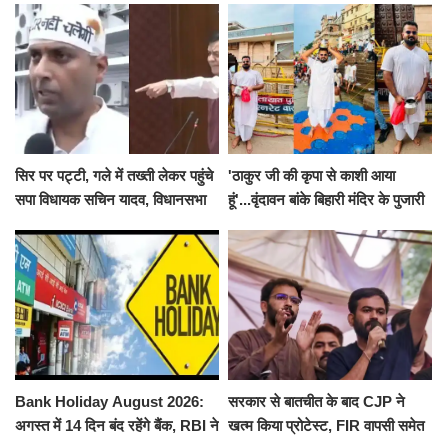
सिर पर पट्टी, गले में तख्ती लेकर पहुंचे
'ठाकुर जी की कृपा से काशी आया
सपा विधायक सचिन यादव, विधानसभा
हूं'...वृंदावन बांके बिहारी मंदिर के पुजारी
से पूरे मानसून सत्र के लिए किया गया
ने किया श्री काशी विश्वनाथ का
निलंबित
जलाभिषेक
Bank Holiday August 2026:
सरकार से बातचीत के बाद CJP ने
अगस्त में 14 दिन बंद रहेंगे बैंक, RBI ने
खत्म किया प्रोटेस्ट, FIR वापसी समेत