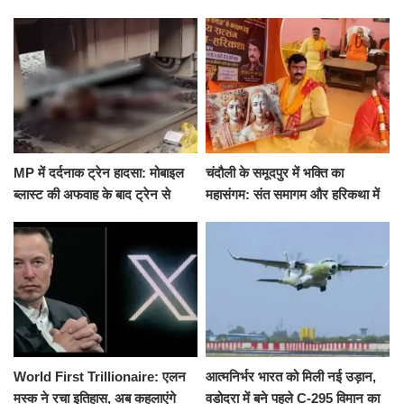
मारकर हत्या, दो दिन पहले भी हुआ था
खीर में नींद की गोली देकर उतारा मौत
हमला
के घाट
MP में दर्दनाक ट्रेन हादसा: मोबाइल
चंदौली के समूदपुर में भक्ति का
ब्लास्ट की अफवाह के बाद ट्रेन से
महासंगम: संत समागम और हरिकथा में
उतरकर भागे यात्री, दूसरी ट्रेन ने
उमड़ी श्रद्धालुओं की भीड़
रौंदा, 4 की मौत
World First Trillionaire: एलन
आत्मनिर्भर भारत को मिली नई उड़ान,
मस्क ने रचा इतिहास, अब कहलाएंगे
वडोदरा में बने पहले C-295 विमान का