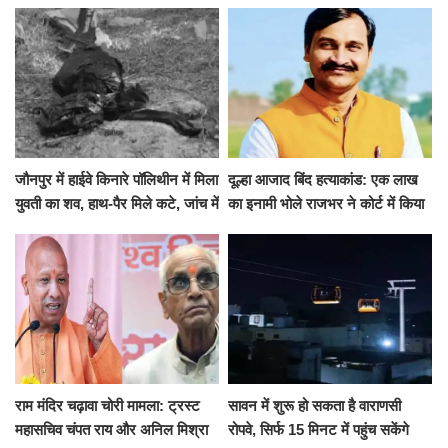
जारी की छुट्टियों की लिस्ट​​​​​​​
कई मांगों पर बनी सहमति
जौनपुर में हाईवे किनारे पॉलिथीन में मिला
दूल्हा आजाद बिंद हत्याकांड: एक लाख
युवती का शव, हाथ-पैर मिले कटे, जांच में
का इनामी भोले राजभर ने कोर्ट में किया
जुटी पुलिस
सरेंडर, 14 दिन के लिए भेजा गया जेल
राम मंदिर चढ़ावा चोरी मामला: ट्रस्ट
सावन में शुरू हो सकता है वाराणसी
महासचिव चंपत राय और अनिल मिश्रा
रोपवे, सिर्फ 15 मिनट में पहुंच सकेंगे