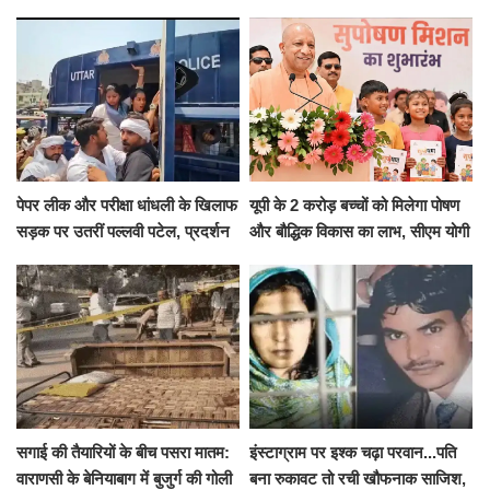
हाईवोल्टेज ड्रामा
Cool and Total Killer'
पेपर लीक और परीक्षा धांधली के खिलाफ
यूपी के 2 करोड़ बच्चों को मिलेगा पोषण
सड़क पर उतरीं पल्लवी पटेल, प्रदर्शन
और बौद्धिक विकास का लाभ, सीएम योगी
से पहले पुलिस ने लिया हिरासत में
ने शुरू किया सुपोषण मिशन-2
सगाई की तैयारियों के बीच पसरा मातम:
इंस्टाग्राम पर इश्क चढ़ा परवान...पति
वाराणसी के बेनियाबाग में बुजुर्ग की गोली
बना रुकावट तो रची खौफनाक साजिश,