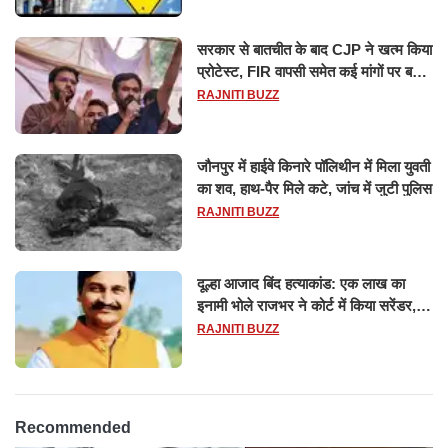
सरकार से बातचीत के बाद CJP ने खत्म किया
प्रोटेस्ट, FIR वापसी समेत कई मांगों पर बनी
सहमति
RAJNITI BUZZ
जौनपुर में हाईवे किनारे पॉलिथीन में मिला युवती
का शव, हाथ-पैर मिले कटे, जांच में जुटी पुलिस
RAJNITI BUZZ
दूल्हा आजाद बिंद हत्याकांड: एक लाख का
इनामी भोले राजभर ने कोर्ट में किया सरेंडर,
14 दिन के लिए भेजा गया जेल
RAJNITI BUZZ
Recommended