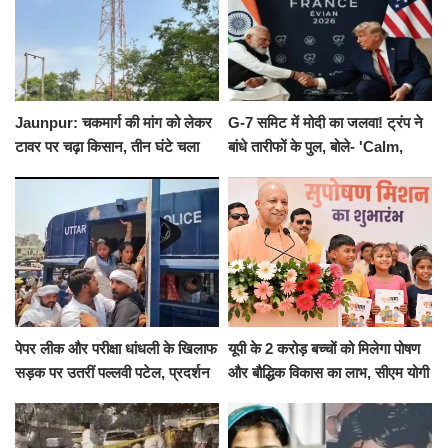
Jaunpur: चकमार्ग की मांग को लेकर
G-7 समिट में मोदी का जलवा! ट्रंप ने
टावर पर चढ़ा किसान, तीन घंटे चला
बांधे तारीफों के पुल, बोले- 'Calm,
हाईवोल्टेज ड्रामा
Cool and Total Killer'
पेपर लीक और परीक्षा धांधली के खिलाफ
यूपी के 2 करोड़ बच्चों को मिलेगा पोषण
सड़क पर उतरीं पल्लवी पटेल, प्रदर्शन
और बौद्धिक विकास का लाभ, सीएम योगी
से पहले पुलिस ने लिया हिरासत में
ने शुरू किया सुपोषण मिशन-2