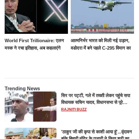
World First Trillionaire: एलन
आत्मनिर्भर भारत को मिली नई उड़ान,
मस्क ने रचा इतिहास, अब कहलाएंगे
वडोदरा में बने पहले C-295 विमान का
ट्रिलेनियर, नेटवर्थ जान उड़ जाएंगे
सफल परीक्षण
होश
Trending News
सिर पर पट्टी, गले में तख्ती लेकर पहुंचे सपा
विधायक सचिन यादव, विधानसभा से पूरे
मानसून सत्र के लिए किया गया निलंबित
RAJNITI BUZZ
'ठाकुर जी की कृपा से काशी आया हूं'...वृंदावन
बांके बिहारी मंदिर के पुजारी ने किया श्री काशी