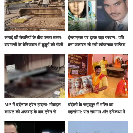
सगाई की तैयारियों के बीच पसरा मातम:
इंस्टाग्राम पर इश्क चढ़ा परवान...पति
वाराणसी के बेनियाबाग में बुजुर्ग की गोली
बना रुकावट तो रची खौफनाक साजिश,
मारकर हत्या, दो दिन पहले भी हुआ था
खीर में नींद की गोली देकर उतारा मौत
हमला
के घाट
MP में दर्दनाक ट्रेन हादसा: मोबाइल
चंदौली के समूदपुर में भक्ति का
ब्लास्ट की अफवाह के बाद ट्रेन से
महासंगम: संत समागम और हरिकथा में
उतरकर भागे यात्री, दूसरी ट्रेन ने
उमड़ी श्रद्धालुओं की भीड़
रौंदा, 4 की मौत