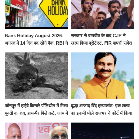
Bank Holiday August 2026:
सरकार से बातचीत के बाद CJP ने
अगस्त में 14 दिन बंद रहेंगे बैंक, RBI ने
खत्म किया प्रोटेस्ट, FIR वापसी समेत
जारी की छुट्टियों की लिस्ट​​​​​​​
कई मांगों पर बनी सहमति
जौनपुर में हाईवे किनारे पॉलिथीन में मिला
दूल्हा आजाद बिंद हत्याकांड: एक लाख
युवती का शव, हाथ-पैर मिले कटे, जांच में
का इनामी भोले राजभर ने कोर्ट में किया
जुटी पुलिस
सरेंडर, 14 दिन के लिए भेजा गया जेल