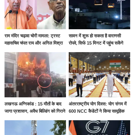
राम मंदिर चढ़ावा चोरी मामला: ट्रस्ट
सावन में शुरू हो सकता है वाराणसी
महासचिव चंपत राय और अनिल मिश्रा
रोपवे, सिर्फ 15 मिनट में पहुंच सकेंगे
ने दिया इस्तीफा, बोले CM योगी-किसी
कैंट से गोदौलिया, देना होगा इतना
को नहीं...
किराया
लखनऊ अग्निकांड : 15 मौतों के बाद
अंतरराष्ट्रीय योग दिवस: योग संगम में
जागा प्रशासन, अवैध बिल्डिंग को गिराने
600 NCC कैडेटों ने किया सामूहिक
का नोटिस, SIT जांच शुरू
योगाभ्यास, स्वस्थ जीवन का लिया
संकल्प