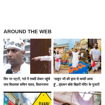
AROUND THE WEB
सिर पर पट्टी, गले में तख्ती लेकर पहुंचे
'ठाकुर जी की कृपा से काशी आया
सपा विधायक सचिन यादव, विधानसभा
हूं'...वृंदावन बांके बिहारी मंदिर के पुजारी
से पूरे मानसून सत्र के लिए किया गया
ने किया श्री काशी विश्वनाथ का
निलंबित
जलाभिषेक