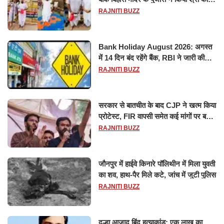
विश्वनाथ का जलाभिषेक
RAJNITI BUZZ
Bank Holiday August 2026: अगस्त
में 14 दिन बंद रहेंगे बैंक, RBI ने जारी की
छुट्टियों की लिस्ट​​​​​​​
RAJNITI BUZZ
सरकार से बातचीत के बाद CJP ने खत्म किया
प्रोटेस्ट, FIR वापसी समेत कई मांगों पर बनी
सहमति
RAJNITI BUZZ
जौनपुर में हाईवे किनारे पॉलिथीन में मिला युवती
का शव, हाथ-पैर मिले कटे, जांच में जुटी पुलिस
RAJNITI BUZZ
दूल्हा आजाद बिंद हत्याकांड: एक लाख का