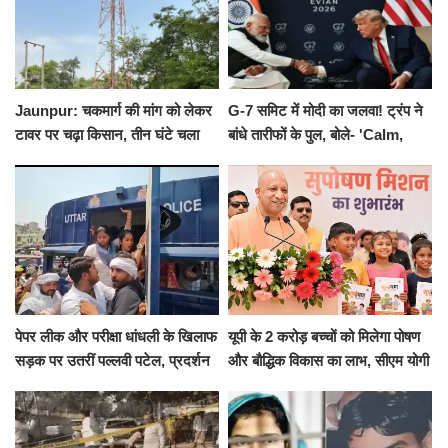
Jaunpur: चकमार्ग की मांग को लेकर
G-7 समिट में मोदी का जलवा! ट्रंप ने
टावर पर चढ़ा किसान, तीन घंटे चला
बांधे तारीफों के पुल, बोले- 'Calm,
हाईवोल्टेज ड्रामा
Cool and Total Killer'
पेपर लीक और परीक्षा धांधली के खिलाफ
यूपी के 2 करोड़ बच्चों को मिलेगा पोषण
सड़क पर उतरीं पल्लवी पटेल, प्रदर्शन
और बौद्धिक विकास का लाभ, सीएम योगी
से पहले पुलिस ने लिया हिरासत में
ने शुरू किया सुपोषण मिशन-2