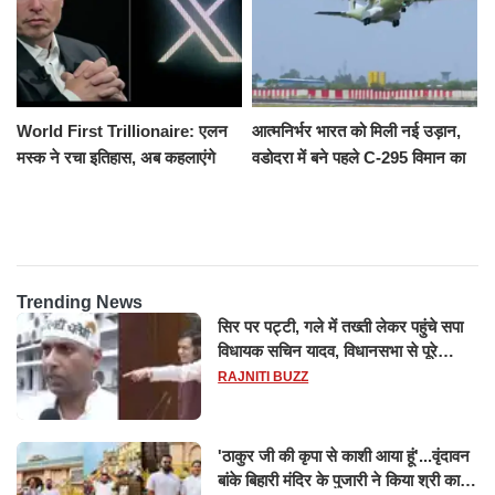
World First Trillionaire: एलन
आत्मनिर्भर भारत को मिली नई उड़ान,
मस्क ने रचा इतिहास, अब कहलाएंगे
वडोदरा में बने पहले C-295 विमान का
ट्रिलेनियर, नेटवर्थ जान उड़ जाएंगे
सफल परीक्षण
होश
Trending News
सिर पर पट्टी, गले में तख्ती लेकर पहुंचे सपा
विधायक सचिन यादव, विधानसभा से पूरे
मानसून सत्र के लिए किया गया निलंबित
RAJNITI BUZZ
'ठाकुर जी की कृपा से काशी आया हूं'...वृंदावन
बांके बिहारी मंदिर के पुजारी ने किया श्री काशी