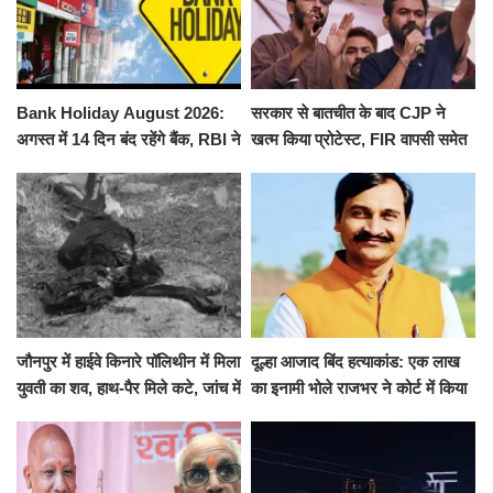
Bank Holiday August 2026:
सरकार से बातचीत के बाद CJP ने
अगस्त में 14 दिन बंद रहेंगे बैंक, RBI ने
खत्म किया प्रोटेस्ट, FIR वापसी समेत
जारी की छुट्टियों की लिस्ट​​​​​​​
कई मांगों पर बनी सहमति
जौनपुर में हाईवे किनारे पॉलिथीन में मिला
दूल्हा आजाद बिंद हत्याकांड: एक लाख
युवती का शव, हाथ-पैर मिले कटे, जांच में
का इनामी भोले राजभर ने कोर्ट में किया
जुटी पुलिस
सरेंडर, 14 दिन के लिए भेजा गया जेल