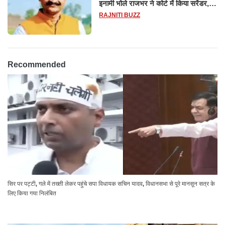
इनामी भोले राजभर ने कोर्ट में किया सरेंडर,
14 दिन के लिए भेजा गया जेल
RAJNITI BUZZ
Recommended
सिर पर पट्टी, गले में तख्ती लेकर पहुंचे सपा विधायक सचिन यादव, विधानसभा से पूरे मानसून सत्र के
लिए किया गया निलंबित