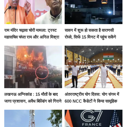
राम मंदिर चढ़ावा चोरी मामला: ट्रस्ट
सावन में शुरू हो सकता है वाराणसी
महासचिव चंपत राय और अनिल मिश्रा
रोपवे, सिर्फ 15 मिनट में पहुंच सकेंगे
ने दिया इस्तीफा, बोले CM योगी-किसी
कैंट से गोदौलिया, देना होगा इतना
को नहीं...
किराया
लखनऊ अग्निकांड : 15 मौतों के बाद
अंतरराष्ट्रीय योग दिवस: योग संगम में
जागा प्रशासन, अवैध बिल्डिंग को गिराने
600 NCC कैडेटों ने किया सामूहिक
का नोटिस, SIT जांच शुरू
योगाभ्यास, स्वस्थ जीवन का लिया
संकल्प