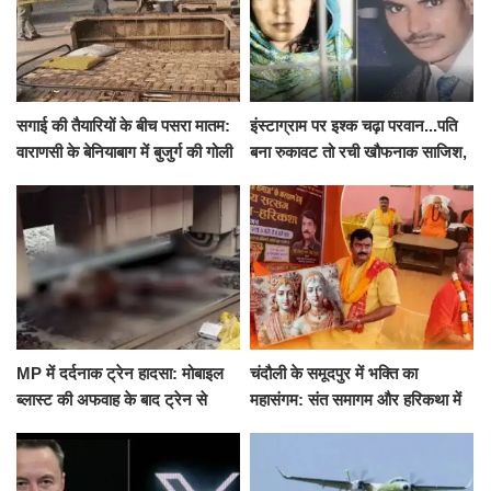
सगाई की तैयारियों के बीच पसरा मातम:
इंस्टाग्राम पर इश्क चढ़ा परवान...पति
वाराणसी के बेनियाबाग में बुजुर्ग की गोली
बना रुकावट तो रची खौफनाक साजिश,
मारकर हत्या, दो दिन पहले भी हुआ था
खीर में नींद की गोली देकर उतारा मौत
हमला
के घाट
MP में दर्दनाक ट्रेन हादसा: मोबाइल
चंदौली के समूदपुर में भक्ति का
ब्लास्ट की अफवाह के बाद ट्रेन से
महासंगम: संत समागम और हरिकथा में
उतरकर भागे यात्री, दूसरी ट्रेन ने
उमड़ी श्रद्धालुओं की भीड़
रौंदा, 4 की मौत