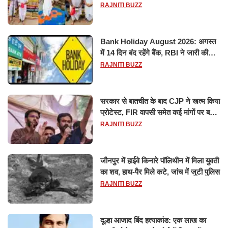
विश्वनाथ का जलाभिषेक
RAJNITI BUZZ
Bank Holiday August 2026: अगस्त
में 14 दिन बंद रहेंगे बैंक, RBI ने जारी की
छुट्टियों की लिस्ट​​​​​​​
RAJNITI BUZZ
सरकार से बातचीत के बाद CJP ने खत्म किया
प्रोटेस्ट, FIR वापसी समेत कई मांगों पर बनी
सहमति
RAJNITI BUZZ
जौनपुर में हाईवे किनारे पॉलिथीन में मिला युवती
का शव, हाथ-पैर मिले कटे, जांच में जुटी पुलिस
RAJNITI BUZZ
दूल्हा आजाद बिंद हत्याकांड: एक लाख का