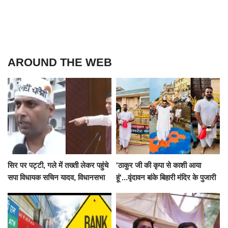
AROUND THE WEB
सिर पर पट्टी, गले में तख्ती लेकर पहुंचे
'ठाकुर जी की कृपा से काशी आया
सपा विधायक सचिन यादव, विधानसभा
हूं'...वृंदावन बांके बिहारी मंदिर के पुजारी
से पूरे मानसून सत्र के लिए किया गया
ने किया श्री काशी विश्वनाथ का
निलंबित
जलाभिषेक