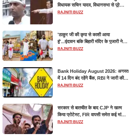
विधायक सचिन यादव, विधानसभा से पूरे
मानसून सत्र के लिए किया गया निलंबित
RAJNITI BUZZ
'ठाकुर जी की कृपा से काशी आया
हूं'...वृंदावन बांके बिहारी मंदिर के पुजारी ने
किया श्री काशी विश्वनाथ का जलाभिषेक
RAJNITI BUZZ
Bank Holiday August 2026: अगस्त
में 14 दिन बंद रहेंगे बैंक, RBI ने जारी की
छुट्टियों की लिस्ट​​​​​​​
RAJNITI BUZZ
सरकार से बातचीत के बाद CJP ने खत्म
किया प्रोटेस्ट, FIR वापसी समेत कई मांगों
पर बनी सहमति
RAJNITI BUZZ