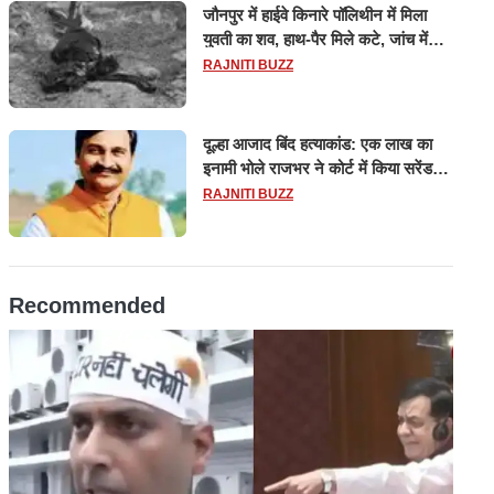
जौनपुर में हाईवे किनारे पॉलिथीन में मिला
युवती का शव, हाथ-पैर मिले कटे, जांच में
जुटी पुलिस
RAJNITI BUZZ
दूल्हा आजाद बिंद हत्याकांड: एक लाख का
इनामी भोले राजभर ने कोर्ट में किया सरेंडर,
14 दिन के लिए भेजा गया जेल
RAJNITI BUZZ
Recommended