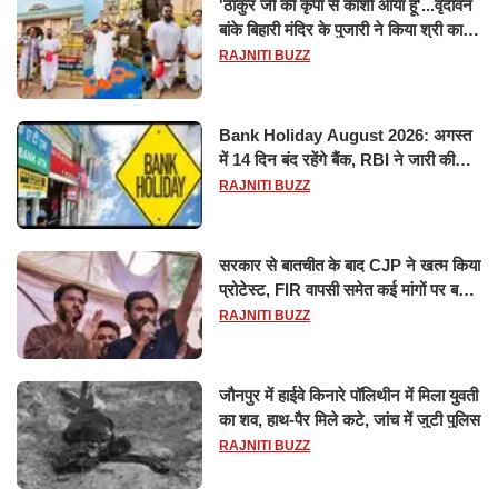
'ठाकुर जी की कृपा से काशी आया हूं'...वृंदावन
बांके बिहारी मंदिर के पुजारी ने किया श्री काशी
विश्वनाथ का जलाभिषेक
RAJNITI BUZZ
Bank Holiday August 2026: अगस्त
में 14 दिन बंद रहेंगे बैंक, RBI ने जारी की
छुट्टियों की लिस्ट​​​​​​​
RAJNITI BUZZ
सरकार से बातचीत के बाद CJP ने खत्म किया
प्रोटेस्ट, FIR वापसी समेत कई मांगों पर बनी
सहमति
RAJNITI BUZZ
जौनपुर में हाईवे किनारे पॉलिथीन में मिला युवती
का शव, हाथ-पैर मिले कटे, जांच में जुटी पुलिस
RAJNITI BUZZ