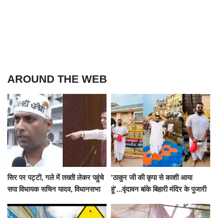
AROUND THE WEB
सिर पर पट्टी, गले में तख्ती लेकर पहुंचे
'ठाकुर जी की कृपा से काशी आया
सपा विधायक सचिन यादव, विधानसभा
हूं'...वृंदावन बांके बिहारी मंदिर के पुजारी
से पूरे मानसून सत्र के लिए किया गया
ने किया श्री काशी विश्वनाथ का
निलंबित
जलाभिषेक