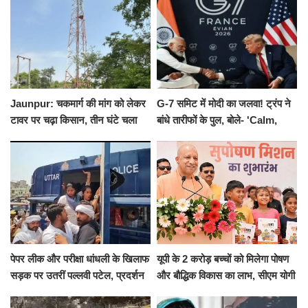
Jaunpur: चकमार्ग की मांग को लेकर
G-7 समिट में मोदी का जलवा! ट्रंप ने
टावर पर चढ़ा किसान, तीन घंटे चला
बांधे तारीफों के पुल, बोले- 'Calm,
हाईवोल्टेज ड्रामा
Cool and Total Killer'
पेपर लीक और परीक्षा धांधली के खिलाफ
यूपी के 2 करोड़ बच्चों को मिलेगा पोषण
सड़क पर उतरीं पल्लवी पटेल, प्रदर्शन
और बौद्धिक विकास का लाभ, सीएम योगी
से पहले पुलिस ने लिया हिरासत में
ने शुरू किया सुपोषण मिशन-2