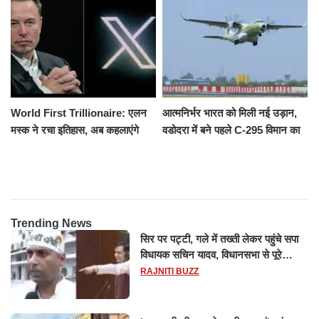
रौंदा, 4 की मौत
World First Trillionaire: एलन
आत्मनिर्भर भारत को मिली नई उड़ान,
मस्क ने रचा इतिहास, अब कहलाएंगे
वडोदरा में बने पहले C-295 विमान का
ट्रिलेनियर, नेटवर्थ जान उड़ जाएंगे
सफल परीक्षण
होश
Trending News
सिर पर पट्टी, गले में तख्ती लेकर पहुंचे सपा
विधायक सचिन यादव, विधानसभा से पूरे
मानसून सत्र के लिए किया गया निलंबित
RAJNITI BUZZ