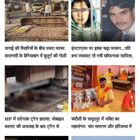
सगाई की तैयारियों के बीच पसरा मातम:
इंस्टाग्राम पर इश्क चढ़ा परवान...पति
वाराणसी के बेनियाबाग में बुजुर्ग की गोली
बना रुकावट तो रची खौफनाक साजिश,
मारकर हत्या, दो दिन पहले भी हुआ था
खीर में नींद की गोली देकर उतारा मौत
हमला
के घाट
MP में दर्दनाक ट्रेन हादसा: मोबाइल
चंदौली के समूदपुर में भक्ति का
ब्लास्ट की अफवाह के बाद ट्रेन से
महासंगम: संत समागम और हरिकथा में
उतरकर भागे यात्री, दूसरी ट्रेन ने
उमड़ी श्रद्धालुओं की भीड़