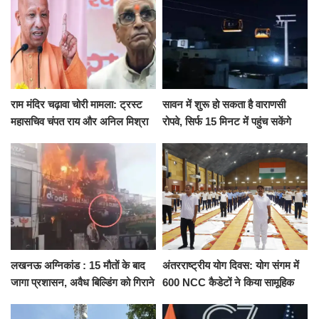
राम मंदिर चढ़ावा चोरी मामला: ट्रस्ट
सावन में शुरू हो सकता है वाराणसी
महासचिव चंपत राय और अनिल मिश्रा
रोपवे, सिर्फ 15 मिनट में पहुंच सकेंगे
ने दिया इस्तीफा, बोले CM योगी-किसी
कैंट से गोदौलिया, देना होगा इतना
को नहीं...
किराया
लखनऊ अग्निकांड : 15 मौतों के बाद
अंतरराष्ट्रीय योग दिवस: योग संगम में
जागा प्रशासन, अवैध बिल्डिंग को गिराने
600 NCC कैडेटों ने किया सामूहिक
का नोटिस, SIT जांच शुरू
योगाभ्यास, स्वस्थ जीवन का लिया
संकल्प