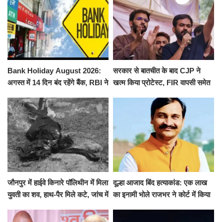
Bank Holiday August 2026:
सरकार से बातचीत के बाद CJP ने
अगस्त में 14 दिन बंद रहेंगे बैंक, RBI ने
खत्म किया प्रोटेस्ट, FIR वापसी समेत
जारी की छुट्टियों की लिस्ट​​​​​​​
कई मांगों पर बनी सहमति
जौनपुर में हाईवे किनारे पॉलिथीन में मिला
दूल्हा आजाद बिंद हत्याकांड: एक लाख
युवती का शव, हाथ-पैर मिले कटे, जांच में
का इनामी भोले राजभर ने कोर्ट में किया
जुटी पुलिस
सरेंडर, 14 दिन के लिए भेजा गया जेल