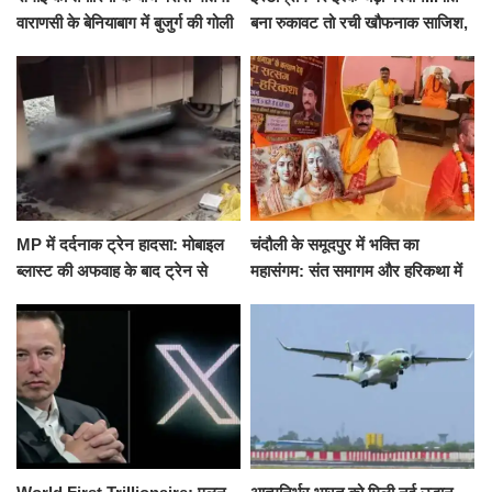
वाराणसी के बेनियाबाग में बुजुर्ग की गोली
बना रुकावट तो रची खौफनाक साजिश,
मारकर हत्या, दो दिन पहले भी हुआ था
खीर में नींद की गोली देकर उतारा मौत
हमला
के घाट
MP में दर्दनाक ट्रेन हादसा: मोबाइल
चंदौली के समूदपुर में भक्ति का
ब्लास्ट की अफवाह के बाद ट्रेन से
महासंगम: संत समागम और हरिकथा में
उतरकर भागे यात्री, दूसरी ट्रेन ने
उमड़ी श्रद्धालुओं की भीड़
रौंदा, 4 की मौत