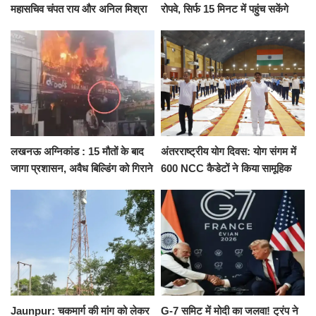
महासचिव चंपत राय और अनिल मिश्रा
रोपवे, सिर्फ 15 मिनट में पहुंच सकेंगे
ने दिया इस्तीफा, बोले CM योगी-किसी
कैंट से गोदौलिया, देना होगा इतना
को नहीं...
किराया
लखनऊ अग्निकांड : 15 मौतों के बाद
अंतरराष्ट्रीय योग दिवस: योग संगम में
जागा प्रशासन, अवैध बिल्डिंग को गिराने
600 NCC कैडेटों ने किया सामूहिक
का नोटिस, SIT जांच शुरू
योगाभ्यास, स्वस्थ जीवन का लिया
संकल्प
Jaunpur: चकमार्ग की मांग को लेकर
G-7 समिट में मोदी का जलवा! ट्रंप ने