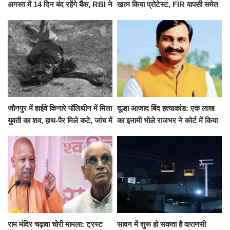
अगस्त में 14 दिन बंद रहेंगे बैंक, RBI ने
खत्म किया प्रोटेस्ट, FIR वापसी समेत
जारी की छुट्टियों की लिस्ट​​​​​​​
कई मांगों पर बनी सहमति
जौनपुर में हाईवे किनारे पॉलिथीन में मिला
दूल्हा आजाद बिंद हत्याकांड: एक लाख
युवती का शव, हाथ-पैर मिले कटे, जांच में
का इनामी भोले राजभर ने कोर्ट में किया
जुटी पुलिस
सरेंडर, 14 दिन के लिए भेजा गया जेल
राम मंदिर चढ़ावा चोरी मामला: ट्रस्ट
सावन में शुरू हो सकता है वाराणसी