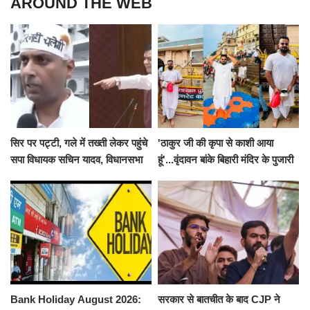
AROUND THE WEB
सिर पर पट्टी, गले में तख्ती लेकर पहुंचे
'ठाकुर जी की कृपा से काशी आया
सपा विधायक सचिन यादव, विधानसभा
हूं'...वृंदावन बांके बिहारी मंदिर के पुजारी
से पूरे मानसून सत्र के लिए किया गया
ने किया श्री काशी विश्वनाथ का
निलंबित
जलाभिषेक
Bank Holiday August 2026:
सरकार से बातचीत के बाद CJP ने