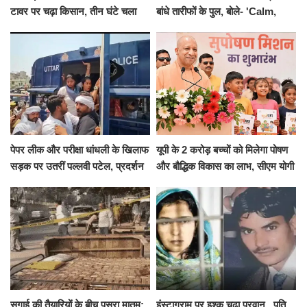
टावर पर चढ़ा किसान, तीन घंटे चला
बांधे तारीफों के पुल, बोले- 'Calm,
हाईवोल्टेज ड्रामा
Cool and Total Killer'
पेपर लीक और परीक्षा धांधली के खिलाफ
यूपी के 2 करोड़ बच्चों को मिलेगा पोषण
सड़क पर उतरीं पल्लवी पटेल, प्रदर्शन
और बौद्धिक विकास का लाभ, सीएम योगी
से पहले पुलिस ने लिया हिरासत में
ने शुरू किया सुपोषण मिशन-2
सगाई की तैयारियों के बीच पसरा मातम:
इंस्टाग्राम पर इश्क चढ़ा परवान...पति