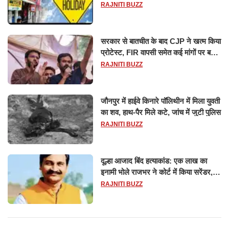
छुट्टियों की लिस्ट​​​​​​​
RAJNITI BUZZ
सरकार से बातचीत के बाद CJP ने खत्म किया
प्रोटेस्ट, FIR वापसी समेत कई मांगों पर बनी
सहमति
RAJNITI BUZZ
जौनपुर में हाईवे किनारे पॉलिथीन में मिला युवती
का शव, हाथ-पैर मिले कटे, जांच में जुटी पुलिस
RAJNITI BUZZ
दूल्हा आजाद बिंद हत्याकांड: एक लाख का
इनामी भोले राजभर ने कोर्ट में किया सरेंडर,
14 दिन के लिए भेजा गया जेल
RAJNITI BUZZ