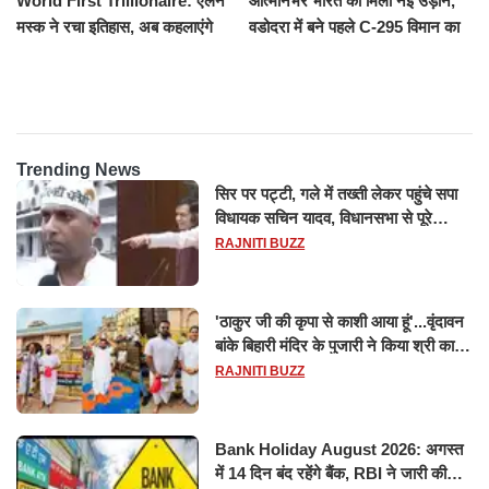
World First Trillionaire: एलन
आत्मनिर्भर भारत को मिली नई उड़ान,
मस्क ने रचा इतिहास, अब कहलाएंगे
वडोदरा में बने पहले C-295 विमान का
ट्रिलेनियर, नेटवर्थ जान उड़ जाएंगे
सफल परीक्षण
होश
Trending News
सिर पर पट्टी, गले में तख्ती लेकर पहुंचे सपा
विधायक सचिन यादव, विधानसभा से पूरे
मानसून सत्र के लिए किया गया निलंबित
RAJNITI BUZZ
'ठाकुर जी की कृपा से काशी आया हूं'...वृंदावन
बांके बिहारी मंदिर के पुजारी ने किया श्री काशी
विश्वनाथ का जलाभिषेक
RAJNITI BUZZ
Bank Holiday August 2026: अगस्त
में 14 दिन बंद रहेंगे बैंक, RBI ने जारी की