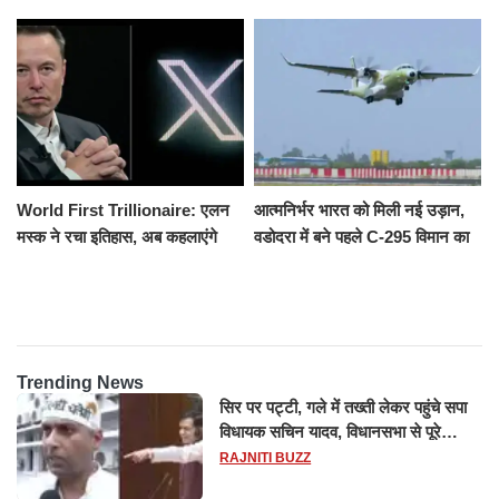
उतरकर भागे यात्री, दूसरी ट्रेन ने
उमड़ी श्रद्धालुओं की भीड़
रौंदा, 4 की मौत
World First Trillionaire: एलन
आत्मनिर्भर भारत को मिली नई उड़ान,
मस्क ने रचा इतिहास, अब कहलाएंगे
वडोदरा में बने पहले C-295 विमान का
ट्रिलेनियर, नेटवर्थ जान उड़ जाएंगे
सफल परीक्षण
होश
Trending News
सिर पर पट्टी, गले में तख्ती लेकर पहुंचे सपा
विधायक सचिन यादव, विधानसभा से पूरे
मानसून सत्र के लिए किया गया निलंबित
RAJNITI BUZZ