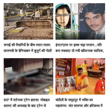
से पहले पुलिस ने लिया हिरासत में
ने शुरू किया सुपोषण मिशन-2
सगाई की तैयारियों के बीच पसरा मातम:
इंस्टाग्राम पर इश्क चढ़ा परवान...पति
वाराणसी के बेनियाबाग में बुजुर्ग की गोली
बना रुकावट तो रची खौफनाक साजिश,
मारकर हत्या, दो दिन पहले भी हुआ था
खीर में नींद की गोली देकर उतारा मौत
हमला
के घाट
MP में दर्दनाक ट्रेन हादसा: मोबाइल
चंदौली के समूदपुर में भक्ति का
ब्लास्ट की अफवाह के बाद ट्रेन से
महासंगम: संत समागम और हरिकथा में