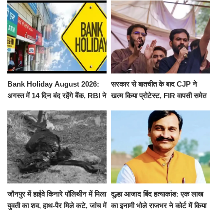
निलंबित
जलाभिषेक
Bank Holiday August 2026:
सरकार से बातचीत के बाद CJP ने
अगस्त में 14 दिन बंद रहेंगे बैंक, RBI ने
खत्म किया प्रोटेस्ट, FIR वापसी समेत
जारी की छुट्टियों की लिस्ट​​​​​​​
कई मांगों पर बनी सहमति
जौनपुर में हाईवे किनारे पॉलिथीन में मिला
दूल्हा आजाद बिंद हत्याकांड: एक लाख
युवती का शव, हाथ-पैर मिले कटे, जांच में
का इनामी भोले राजभर ने कोर्ट में किया
जुटी पुलिस
सरेंडर, 14 दिन के लिए भेजा गया जेल