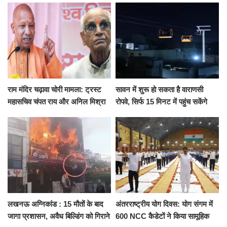
राम मंदिर चढ़ावा चोरी मामला: ट्रस्ट
सावन में शुरू हो सकता है वाराणसी
महासचिव चंपत राय और अनिल मिश्रा
रोपवे, सिर्फ 15 मिनट में पहुंच सकेंगे
ने दिया इस्तीफा, बोले CM योगी-किसी
कैंट से गोदौलिया, देना होगा इतना
को नहीं...
किराया
लखनऊ अग्निकांड : 15 मौतों के बाद
अंतरराष्ट्रीय योग दिवस: योग संगम में
जागा प्रशासन, अवैध बिल्डिंग को गिराने
600 NCC कैडेटों ने किया सामूहिक