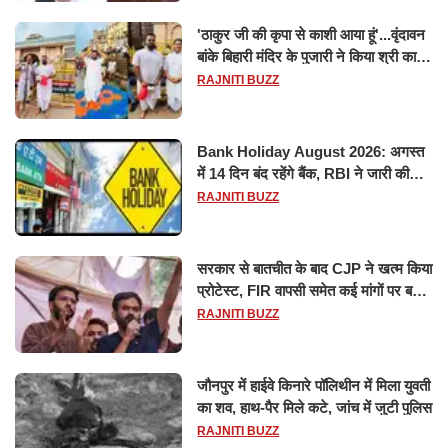
'ठाकुर जी की कृपा से काशी आया हूं'...वृंदावन
बांके बिहारी मंदिर के पुजारी ने किया श्री काशी
विश्वनाथ का जलाभिषेक
RAJNITI BUZZ
Bank Holiday August 2026: अगस्त
में 14 दिन बंद रहेंगे बैंक, RBI ने जारी की
छुट्टियों की लिस्ट​​​​​​​
RAJNITI BUZZ
सरकार से बातचीत के बाद CJP ने खत्म किया
प्रोटेस्ट, FIR वापसी समेत कई मांगों पर बनी
सहमति
RAJNITI BUZZ
जौनपुर में हाईवे किनारे पॉलिथीन में मिला युवती
का शव, हाथ-पैर मिले कटे, जांच में जुटी पुलिस
RAJNITI BUZZ