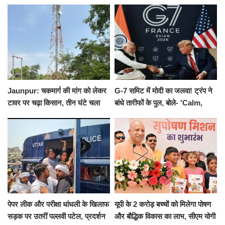
का नोटिस, SIT जांच शुरू
योगाभ्यास, स्वस्थ जीवन का लिया
संकल्प
Jaunpur: चकमार्ग की मांग को लेकर
G-7 समिट में मोदी का जलवा! ट्रंप ने
टावर पर चढ़ा किसान, तीन घंटे चला
बांधे तारीफों के पुल, बोले- 'Calm,
हाईवोल्टेज ड्रामा
Cool and Total Killer'
पेपर लीक और परीक्षा धांधली के खिलाफ
यूपी के 2 करोड़ बच्चों को मिलेगा पोषण
सड़क पर उतरीं पल्लवी पटेल, प्रदर्शन
और बौद्धिक विकास का लाभ, सीएम योगी