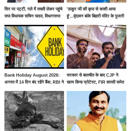
सिर पर पट्टी, गले में तख्ती लेकर पहुंचे
'ठाकुर जी की कृपा से काशी आया
सपा विधायक सचिन यादव, विधानसभा
हूं'...वृंदावन बांके बिहारी मंदिर के पुजारी
से पूरे मानसून सत्र के लिए किया गया
ने किया श्री काशी विश्वनाथ का
निलंबित
जलाभिषेक
Bank Holiday August 2026:
सरकार से बातचीत के बाद CJP ने
अगस्त में 14 दिन बंद रहेंगे बैंक, RBI ने
खत्म किया प्रोटेस्ट, FIR वापसी समेत
जारी की छुट्टियों की लिस्ट​​​​​​​
कई मांगों पर बनी सहमति