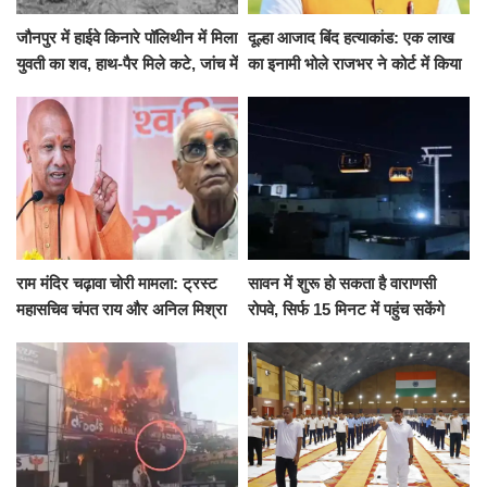
जौनपुर में हाईवे किनारे पॉलिथीन में मिला
दूल्हा आजाद बिंद हत्याकांड: एक लाख
युवती का शव, हाथ-पैर मिले कटे, जांच में
का इनामी भोले राजभर ने कोर्ट में किया
जुटी पुलिस
सरेंडर, 14 दिन के लिए भेजा गया जेल
राम मंदिर चढ़ावा चोरी मामला: ट्रस्ट
सावन में शुरू हो सकता है वाराणसी
महासचिव चंपत राय और अनिल मिश्रा
रोपवे, सिर्फ 15 मिनट में पहुंच सकेंगे
ने दिया इस्तीफा, बोले CM योगी-किसी
कैंट से गोदौलिया, देना होगा इतना
को नहीं...
किराया