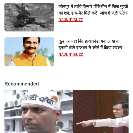
जौनपुर में हाईवे किनारे पॉलिथीन में मिला युवती
का शव, हाथ-पैर मिले कटे, जांच में जुटी पुलिस
RAJNITI BUZZ
दूल्हा आजाद बिंद हत्याकांड: एक लाख का
इनामी भोले राजभर ने कोर्ट में किया सरेंडर,
14 दिन के लिए भेजा गया जेल
RAJNITI BUZZ
Recommended