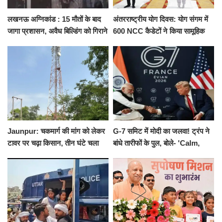
लखनऊ अग्निकांड : 15 मौतों के बाद
अंतरराष्ट्रीय योग दिवस: योग संगम में
जागा प्रशासन, अवैध बिल्डिंग को गिराने
600 NCC कैडेटों ने किया सामूहिक
का नोटिस, SIT जांच शुरू
योगाभ्यास, स्वस्थ जीवन का लिया
संकल्प
Jaunpur: चकमार्ग की मांग को लेकर
G-7 समिट में मोदी का जलवा! ट्रंप ने
टावर पर चढ़ा किसान, तीन घंटे चला
बांधे तारीफों के पुल, बोले- 'Calm,
हाईवोल्टेज ड्रामा
Cool and Total Killer'