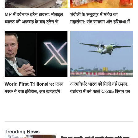
MP में दर्दनाक ट्रेन हादसा: मोबाइल
चंदौली के समूदपुर में भक्ति का
ब्लास्ट की अफवाह के बाद ट्रेन से
महासंगम: संत समागम और हरिकथा में
उतरकर भागे यात्री, दूसरी ट्रेन ने
उमड़ी श्रद्धालुओं की भीड़
रौंदा, 4 की मौत
World First Trillionaire: एलन
आत्मनिर्भर भारत को मिली नई उड़ान,
मस्क ने रचा इतिहास, अब कहलाएंगे
वडोदरा में बने पहले C-295 विमान का
ट्रिलेनियर, नेटवर्थ जान उड़ जाएंगे
सफल परीक्षण
होश
Trending News