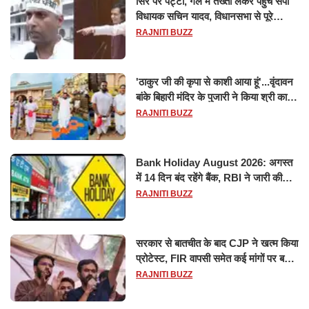
सिर पर पट्टी, गले में तख्ती लेकर पहुंचे सपा
विधायक सचिन यादव, विधानसभा से पूरे
मानसून सत्र के लिए किया गया निलंबित
RAJNITI BUZZ
'ठाकुर जी की कृपा से काशी आया हूं'...वृंदावन
बांके बिहारी मंदिर के पुजारी ने किया श्री काशी
विश्वनाथ का जलाभिषेक
RAJNITI BUZZ
Bank Holiday August 2026: अगस्त
में 14 दिन बंद रहेंगे बैंक, RBI ने जारी की
छुट्टियों की लिस्ट​​​​​​​
RAJNITI BUZZ
सरकार से बातचीत के बाद CJP ने खत्म किया
प्रोटेस्ट, FIR वापसी समेत कई मांगों पर बनी
सहमति
RAJNITI BUZZ