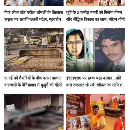
पेपर लीक और परीक्षा धांधली के खिलाफ
यूपी के 2 करोड़ बच्चों को मिलेगा पोषण
सड़क पर उतरीं पल्लवी पटेल, प्रदर्शन
और बौद्धिक विकास का लाभ, सीएम योगी
से पहले पुलिस ने लिया हिरासत में
ने शुरू किया सुपोषण मिशन-2
सगाई की तैयारियों के बीच पसरा मातम:
इंस्टाग्राम पर इश्क चढ़ा परवान...पति
वाराणसी के बेनियाबाग में बुजुर्ग की गोली
बना रुकावट तो रची खौफनाक साजिश,
मारकर हत्या, दो दिन पहले भी हुआ था
खीर में नींद की गोली देकर उतारा मौत
हमला
के घाट