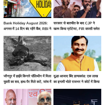
Bank Holiday August 2026:
सरकार से बातचीत के बाद CJP ने
अगस्त में 14 दिन बंद रहेंगे बैंक, RBI ने
खत्म किया प्रोटेस्ट, FIR वापसी समेत
जारी की छुट्टियों की लिस्ट​​​​​​​
कई मांगों पर बनी सहमति
जौनपुर में हाईवे किनारे पॉलिथीन में मिला
दूल्हा आजाद बिंद हत्याकांड: एक लाख
युवती का शव, हाथ-पैर मिले कटे, जांच में
का इनामी भोले राजभर ने कोर्ट में किया
जुटी पुलिस
सरेंडर, 14 दिन के लिए भेजा गया जेल