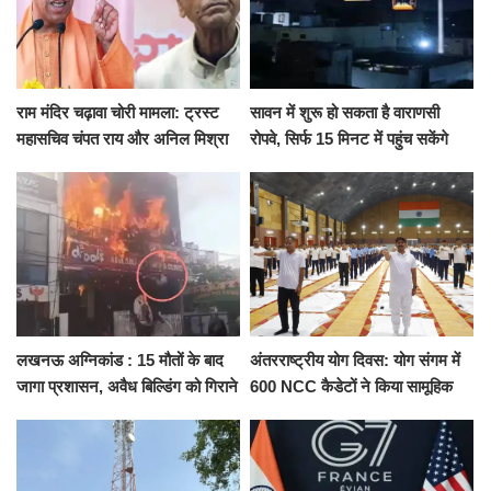
राम मंदिर चढ़ावा चोरी मामला: ट्रस्ट
सावन में शुरू हो सकता है वाराणसी
महासचिव चंपत राय और अनिल मिश्रा
रोपवे, सिर्फ 15 मिनट में पहुंच सकेंगे
ने दिया इस्तीफा, बोले CM योगी-किसी
कैंट से गोदौलिया, देना होगा इतना
को नहीं...
किराया
लखनऊ अग्निकांड : 15 मौतों के बाद
अंतरराष्ट्रीय योग दिवस: योग संगम में
जागा प्रशासन, अवैध बिल्डिंग को गिराने
600 NCC कैडेटों ने किया सामूहिक
का नोटिस, SIT जांच शुरू
योगाभ्यास, स्वस्थ जीवन का लिया
संकल्प