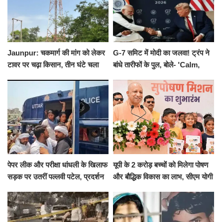
Jaunpur: चकमार्ग की मांग को लेकर
G-7 समिट में मोदी का जलवा! ट्रंप ने
टावर पर चढ़ा किसान, तीन घंटे चला
बांधे तारीफों के पुल, बोले- 'Calm,
हाईवोल्टेज ड्रामा
Cool and Total Killer'
पेपर लीक और परीक्षा धांधली के खिलाफ
यूपी के 2 करोड़ बच्चों को मिलेगा पोषण
सड़क पर उतरीं पल्लवी पटेल, प्रदर्शन
और बौद्धिक विकास का लाभ, सीएम योगी
से पहले पुलिस ने लिया हिरासत में
ने शुरू किया सुपोषण मिशन-2