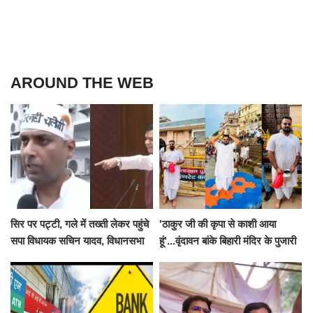
AROUND THE WEB
सिर पर पट्टी, गले में तख्ती लेकर पहुंचे
'ठाकुर जी की कृपा से काशी आया
सपा विधायक सचिन यादव, विधानसभा
हूं'...वृंदावन बांके बिहारी मंदिर के पुजारी
से पूरे मानसून सत्र के लिए किया गया
ने किया श्री काशी विश्वनाथ का
निलंबित
जलाभिषेक