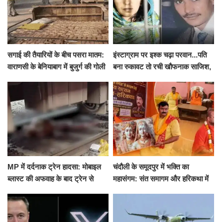
सगाई की तैयारियों के बीच पसरा मातम:
इंस्टाग्राम पर इश्क चढ़ा परवान...पति
वाराणसी के बेनियाबाग में बुजुर्ग की गोली
बना रुकावट तो रची खौफनाक साजिश,
मारकर हत्या, दो दिन पहले भी हुआ था
खीर में नींद की गोली देकर उतारा मौत
हमला
के घाट
MP में दर्दनाक ट्रेन हादसा: मोबाइल
चंदौली के समूदपुर में भक्ति का
ब्लास्ट की अफवाह के बाद ट्रेन से
महासंगम: संत समागम और हरिकथा में
उतरकर भागे यात्री, दूसरी ट्रेन ने
उमड़ी श्रद्धालुओं की भीड़
रौंदा, 4 की मौत