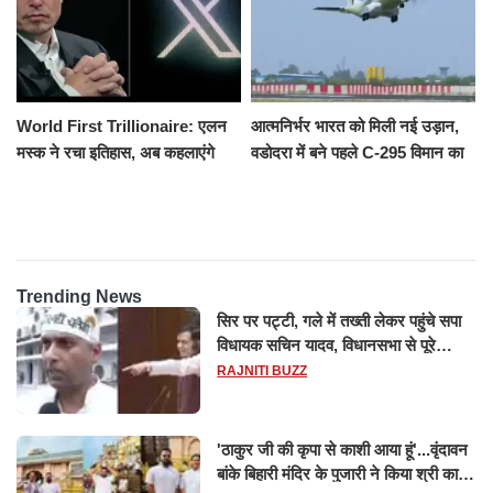
World First Trillionaire: एलन
आत्मनिर्भर भारत को मिली नई उड़ान,
मस्क ने रचा इतिहास, अब कहलाएंगे
वडोदरा में बने पहले C-295 विमान का
ट्रिलेनियर, नेटवर्थ जान उड़ जाएंगे
सफल परीक्षण
होश
Trending News
सिर पर पट्टी, गले में तख्ती लेकर पहुंचे सपा
विधायक सचिन यादव, विधानसभा से पूरे
मानसून सत्र के लिए किया गया निलंबित
RAJNITI BUZZ
'ठाकुर जी की कृपा से काशी आया हूं'...वृंदावन
बांके बिहारी मंदिर के पुजारी ने किया श्री काशी