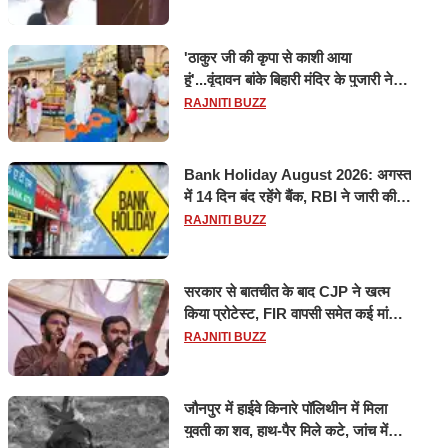
'ठाकुर जी की कृपा से काशी आया
हूं'...वृंदावन बांके बिहारी मंदिर के पुजारी ने
किया श्री काशी विश्वनाथ का जलाभिषेक
RAJNITI BUZZ
Bank Holiday August 2026: अगस्त
में 14 दिन बंद रहेंगे बैंक, RBI ने जारी की
छुट्टियों की लिस्ट​​​​​​​
RAJNITI BUZZ
सरकार से बातचीत के बाद CJP ने खत्म
किया प्रोटेस्ट, FIR वापसी समेत कई मांगों
पर बनी सहमति
RAJNITI BUZZ
जौनपुर में हाईवे किनारे पॉलिथीन में मिला
युवती का शव, हाथ-पैर मिले कटे, जांच में