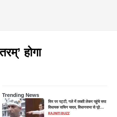
तरम्’ होगा
Trending News
सिर पर पट्टी, गले में तख्ती लेकर पहुंचे सपा
विधायक सचिन यादव, विधानसभा से पूरे
मानसून सत्र के लिए किया गया निलंबित
RAJNITI BUZZ