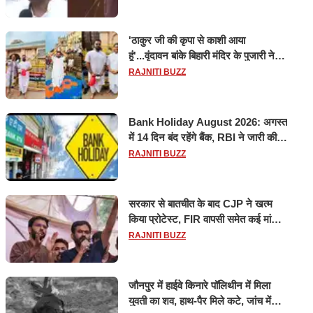
'ठाकुर जी की कृपा से काशी आया
हूं'...वृंदावन बांके बिहारी मंदिर के पुजारी ने
किया श्री काशी विश्वनाथ का जलाभिषेक
RAJNITI BUZZ
Bank Holiday August 2026: अगस्त
में 14 दिन बंद रहेंगे बैंक, RBI ने जारी की
छुट्टियों की लिस्ट​​​​​​​
RAJNITI BUZZ
सरकार से बातचीत के बाद CJP ने खत्म
किया प्रोटेस्ट, FIR वापसी समेत कई मांगों
पर बनी सहमति
RAJNITI BUZZ
जौनपुर में हाईवे किनारे पॉलिथीन में मिला
युवती का शव, हाथ-पैर मिले कटे, जांच में