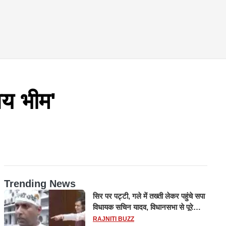
जय भीम'
Trending News
सिर पर पट्टी, गले में तख्ती लेकर पहुंचे सपा
विधायक सचिन यादव, विधानसभा से पूरे
मानसून सत्र के लिए किया गया निलंबित
RAJNITI BUZZ