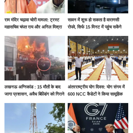
राम मंदिर चढ़ावा चोरी मामला: ट्रस्ट
सावन में शुरू हो सकता है वाराणसी
महासचिव चंपत राय और अनिल मिश्रा
रोपवे, सिर्फ 15 मिनट में पहुंच सकेंगे
ने दिया इस्तीफा, बोले CM योगी-किसी
कैंट से गोदौलिया, देना होगा इतना
को नहीं...
किराया
लखनऊ अग्निकांड : 15 मौतों के बाद
अंतरराष्ट्रीय योग दिवस: योग संगम में
जागा प्रशासन, अवैध बिल्डिंग को गिराने
600 NCC कैडेटों ने किया सामूहिक
का नोटिस, SIT जांच शुरू
योगाभ्यास, स्वस्थ जीवन का लिया
संकल्प