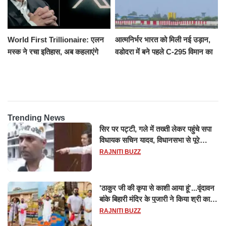
World First Trillionaire: एलन
आत्मनिर्भर भारत को मिली नई उड़ान,
मस्क ने रचा इतिहास, अब कहलाएंगे
वडोदरा में बने पहले C-295 विमान का
ट्रिलेनियर, नेटवर्थ जान उड़ जाएंगे
सफल परीक्षण
होश
Trending News
सिर पर पट्टी, गले में तख्ती लेकर पहुंचे सपा
विधायक सचिन यादव, विधानसभा से पूरे
मानसून सत्र के लिए किया गया निलंबित
RAJNITI BUZZ
'ठाकुर जी की कृपा से काशी आया हूं'...वृंदावन
बांके बिहारी मंदिर के पुजारी ने किया श्री काशी
विश्वनाथ का जलाभिषेक
RAJNITI BUZZ