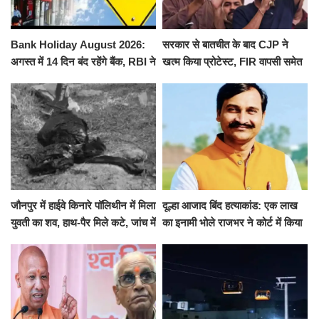
Bank Holiday August 2026:
सरकार से बातचीत के बाद CJP ने
अगस्त में 14 दिन बंद रहेंगे बैंक, RBI ने
खत्म किया प्रोटेस्ट, FIR वापसी समेत
जारी की छुट्टियों की लिस्ट​​​​​​​
कई मांगों पर बनी सहमति
जौनपुर में हाईवे किनारे पॉलिथीन में मिला
दूल्हा आजाद बिंद हत्याकांड: एक लाख
युवती का शव, हाथ-पैर मिले कटे, जांच में
का इनामी भोले राजभर ने कोर्ट में किया
जुटी पुलिस
सरेंडर, 14 दिन के लिए भेजा गया जेल