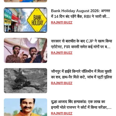
Bank Holiday August 2026: अगस्त
में 14 दिन बंद रहेंगे बैंक, RBI ने जारी की
छुट्टियों की लिस्ट​​​​​​​
RAJNITI BUZZ
सरकार से बातचीत के बाद CJP ने खत्म किया
प्रोटेस्ट, FIR वापसी समेत कई मांगों पर बनी
सहमति
RAJNITI BUZZ
जौनपुर में हाईवे किनारे पॉलिथीन में मिला युवती
का शव, हाथ-पैर मिले कटे, जांच में जुटी पुलिस
RAJNITI BUZZ
दूल्हा आजाद बिंद हत्याकांड: एक लाख का
इनामी भोले राजभर ने कोर्ट में किया सरेंडर,
14 दिन के लिए भेजा गया जेल
RAJNITI BUZZ