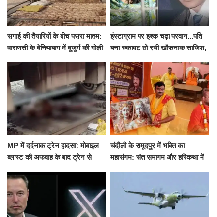
सगाई की तैयारियों के बीच पसरा मातम:
इंस्टाग्राम पर इश्क चढ़ा परवान...पति
वाराणसी के बेनियाबाग में बुजुर्ग की गोली
बना रुकावट तो रची खौफनाक साजिश,
मारकर हत्या, दो दिन पहले भी हुआ था
खीर में नींद की गोली देकर उतारा मौत
हमला
के घाट
MP में दर्दनाक ट्रेन हादसा: मोबाइल
चंदौली के समूदपुर में भक्ति का
ब्लास्ट की अफवाह के बाद ट्रेन से
महासंगम: संत समागम और हरिकथा में
उतरकर भागे यात्री, दूसरी ट्रेन ने
उमड़ी श्रद्धालुओं की भीड़
रौंदा, 4 की मौत