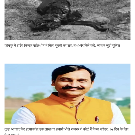
जौनपुर में हाईवे किनारे पॉलिथीन में मिला युवती का शव, हाथ-पैर मिले कटे, जांच में जुटी पुलिस
दूल्हा आजाद बिंद हत्याकांड: एक लाख का इनामी भोले राजभर ने कोर्ट में किया सरेंडर, 14 दिन के लिए
भेजा गया जेल