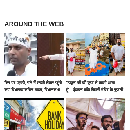
AROUND THE WEB
सिर पर पट्टी, गले में तख्ती लेकर पहुंचे
'ठाकुर जी की कृपा से काशी आया
सपा विधायक सचिन यादव, विधानसभा
हूं'...वृंदावन बांके बिहारी मंदिर के पुजारी
से पूरे मानसून सत्र के लिए किया गया
ने किया श्री काशी विश्वनाथ का
निलंबित
जलाभिषेक