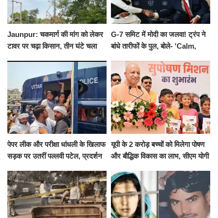
Jaunpur: चकमार्ग की मांग को लेकर
G-7 समिट में मोदी का जलवा! ट्रंप ने
टावर पर चढ़ा किसान, तीन घंटे चला
बांधे तारीफों के पुल, बोले- 'Calm,
हाईवोल्टेज ड्रामा
Cool and Total Killer'
पेपर लीक और परीक्षा धांधली के खिलाफ
यूपी के 2 करोड़ बच्चों को मिलेगा पोषण
सड़क पर उतरीं पल्लवी पटेल, प्रदर्शन
और बौद्धिक विकास का लाभ, सीएम योगी
से पहले पुलिस ने लिया हिरासत में
ने शुरू किया सुपोषण मिशन-2