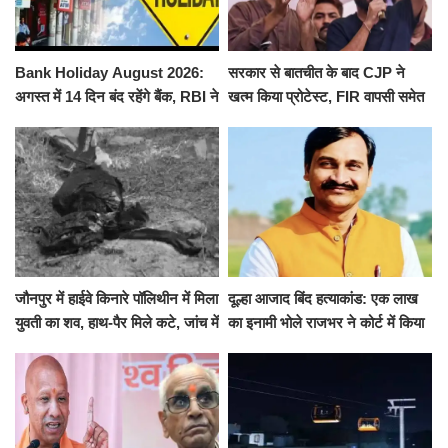
Bank Holiday August 2026:
सरकार से बातचीत के बाद CJP ने
अगस्त में 14 दिन बंद रहेंगे बैंक, RBI ने
खत्म किया प्रोटेस्ट, FIR वापसी समेत
जारी की छुट्टियों की लिस्ट​​​​​​​
कई मांगों पर बनी सहमति
जौनपुर में हाईवे किनारे पॉलिथीन में मिला
दूल्हा आजाद बिंद हत्याकांड: एक लाख
युवती का शव, हाथ-पैर मिले कटे, जांच में
का इनामी भोले राजभर ने कोर्ट में किया
जुटी पुलिस
सरेंडर, 14 दिन के लिए भेजा गया जेल