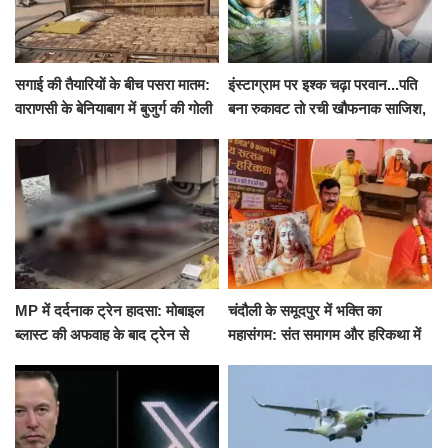
सगाई की तैयारियों के बीच पसरा मातम:
इंस्टाग्राम पर इश्क चढ़ा परवान...पति
वाराणसी के बेनियाबाग में बुजुर्ग की गोली
बना रुकावट तो रची खौफनाक साजिश,
मारकर हत्या, दो दिन पहले भी हुआ था
खीर में नींद की गोली देकर उतारा मौत
हमला
के घाट
MP में दर्दनाक ट्रेन हादसा: मोबाइल
चंदौली के समूदपुर में भक्ति का
ब्लास्ट की अफवाह के बाद ट्रेन से
महासंगम: संत समागम और हरिकथा में
उतरकर भागे यात्री, दूसरी ट्रेन ने
उमड़ी श्रद्धालुओं की भीड़
रौंदा, 4 की मौत