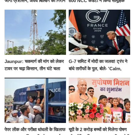
जागा प्रशासन, अवैध बिल्डिंग को गिराने
600 NCC कैडेटों ने किया सामूहिक
का नोटिस, SIT जांच शुरू
योगाभ्यास, स्वस्थ जीवन का लिया
संकल्प
Jaunpur: चकमार्ग की मांग को लेकर
G-7 समिट में मोदी का जलवा! ट्रंप ने
टावर पर चढ़ा किसान, तीन घंटे चला
बांधे तारीफों के पुल, बोले- 'Calm,
हाईवोल्टेज ड्रामा
Cool and Total Killer'
पेपर लीक और परीक्षा धांधली के खिलाफ
यूपी के 2 करोड़ बच्चों को मिलेगा पोषण