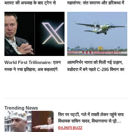
ब्लास्ट की अफवाह के बाद ट्रेन से
महासंगम: संत समागम और हरिकथा में
उतरकर भागे यात्री, दूसरी ट्रेन ने
उमड़ी श्रद्धालुओं की भीड़
रौंदा, 4 की मौत
World First Trillionaire: एलन
आत्मनिर्भर भारत को मिली नई उड़ान,
मस्क ने रचा इतिहास, अब कहलाएंगे
वडोदरा में बने पहले C-295 विमान का
ट्रिलेनियर, नेटवर्थ जान उड़ जाएंगे
सफल परीक्षण
होश
Trending News
सिर पर पट्टी, गले में तख्ती लेकर पहुंचे सपा
विधायक सचिन यादव, विधानसभा से पूरे
मानसून सत्र के लिए किया गया निलंबित
RAJNITI BUZZ