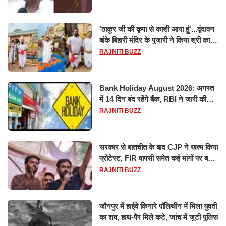
'ठाकुर जी की कृपा से काशी आया हूं'...वृंदावन
बांके बिहारी मंदिर के पुजारी ने किया श्री काशी
विश्वनाथ का जलाभिषेक
RAJNITI BUZZ
Bank Holiday August 2026: अगस्त
में 14 दिन बंद रहेंगे बैंक, RBI ने जारी की
छुट्टियों की लिस्ट​​​​​​​
RAJNITI BUZZ
सरकार से बातचीत के बाद CJP ने खत्म किया
प्रोटेस्ट, FIR वापसी समेत कई मांगों पर बनी
सहमति
RAJNITI BUZZ
जौनपुर में हाईवे किनारे पॉलिथीन में मिला युवती
का शव, हाथ-पैर मिले कटे, जांच में जुटी पुलिस