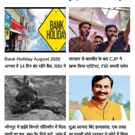
से पूरे मानसून सत्र के लिए किया गया
ने किया श्री काशी विश्वनाथ का
निलंबित
जलाभिषेक
Bank Holiday August 2026:
सरकार से बातचीत के बाद CJP ने
अगस्त में 14 दिन बंद रहेंगे बैंक, RBI ने
खत्म किया प्रोटेस्ट, FIR वापसी समेत
जारी की छुट्टियों की लिस्ट​​​​​​​
कई मांगों पर बनी सहमति
जौनपुर में हाईवे किनारे पॉलिथीन में मिला
दूल्हा आजाद बिंद हत्याकांड: एक लाख
युवती का शव, हाथ-पैर मिले कटे, जांच में
का इनामी भोले राजभर ने कोर्ट में किया