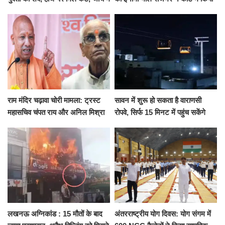
जुटी पुलिस
सरेंडर, 14 दिन के लिए भेजा गया जेल
राम मंदिर चढ़ावा चोरी मामला: ट्रस्ट
सावन में शुरू हो सकता है वाराणसी
महासचिव चंपत राय और अनिल मिश्रा
रोपवे, सिर्फ 15 मिनट में पहुंच सकेंगे
ने दिया इस्तीफा, बोले CM योगी-किसी
कैंट से गोदौलिया, देना होगा इतना
को नहीं...
किराया
लखनऊ अग्निकांड : 15 मौतों के बाद
अंतरराष्ट्रीय योग दिवस: योग संगम में