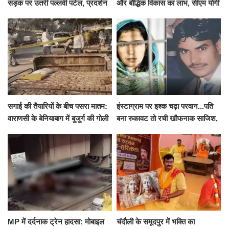
सड़क पर उतरीं पल्लवी पटेल, प्रदर्शन
और बौद्धिक विकास का लाभ, सीएम योगी
से पहले पुलिस ने लिया हिरासत में
ने शुरू किया सुपोषण मिशन-2
सगाई की तैयारियों के बीच पसरा मातम:
इंस्टाग्राम पर इश्क चढ़ा परवान...पति
वाराणसी के बेनियाबाग में बुजुर्ग की गोली
बना रुकावट तो रची खौफनाक साजिश,
मारकर हत्या, दो दिन पहले भी हुआ था
खीर में नींद की गोली देकर उतारा मौत
हमला
के घाट
MP में दर्दनाक ट्रेन हादसा: मोबाइल
चंदौली के समूदपुर में भक्ति का