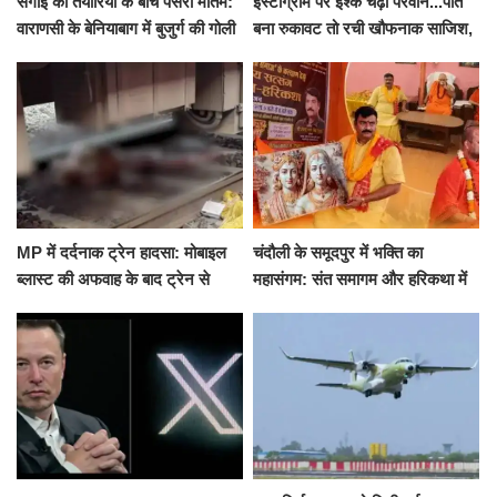
सगाई की तैयारियों के बीच पसरा मातम:
इंस्टाग्राम पर इश्क चढ़ा परवान...पति
वाराणसी के बेनियाबाग में बुजुर्ग की गोली
बना रुकावट तो रची खौफनाक साजिश,
मारकर हत्या, दो दिन पहले भी हुआ था
खीर में नींद की गोली देकर उतारा मौत
हमला
के घाट
MP में दर्दनाक ट्रेन हादसा: मोबाइल
चंदौली के समूदपुर में भक्ति का
ब्लास्ट की अफवाह के बाद ट्रेन से
महासंगम: संत समागम और हरिकथा में
उतरकर भागे यात्री, दूसरी ट्रेन ने
उमड़ी श्रद्धालुओं की भीड़
रौंदा, 4 की मौत