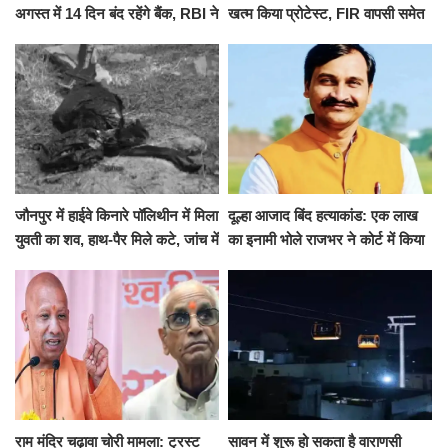
अगस्त में 14 दिन बंद रहेंगे बैंक, RBI ने
खत्म किया प्रोटेस्ट, FIR वापसी समेत
जारी की छुट्टियों की लिस्ट​​​​​​​
कई मांगों पर बनी सहमति
जौनपुर में हाईवे किनारे पॉलिथीन में मिला
दूल्हा आजाद बिंद हत्याकांड: एक लाख
युवती का शव, हाथ-पैर मिले कटे, जांच में
का इनामी भोले राजभर ने कोर्ट में किया
जुटी पुलिस
सरेंडर, 14 दिन के लिए भेजा गया जेल
राम मंदिर चढ़ावा चोरी मामला: ट्रस्ट
सावन में शुरू हो सकता है वाराणसी