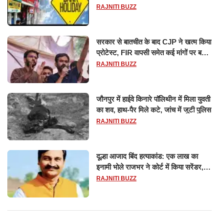
छुट्टियों की लिस्ट​​​​​​​
RAJNITI BUZZ
सरकार से बातचीत के बाद CJP ने खत्म किया
प्रोटेस्ट, FIR वापसी समेत कई मांगों पर बनी
सहमति
RAJNITI BUZZ
जौनपुर में हाईवे किनारे पॉलिथीन में मिला युवती
का शव, हाथ-पैर मिले कटे, जांच में जुटी पुलिस
RAJNITI BUZZ
दूल्हा आजाद बिंद हत्याकांड: एक लाख का
इनामी भोले राजभर ने कोर्ट में किया सरेंडर,
14 दिन के लिए भेजा गया जेल
RAJNITI BUZZ