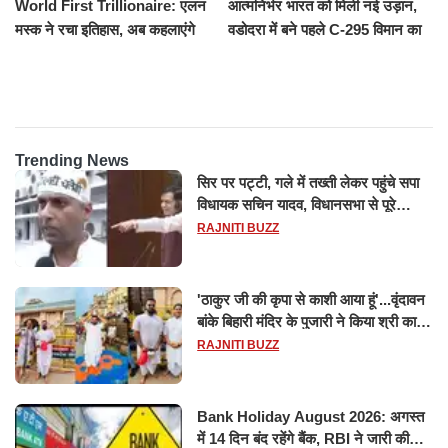
World First Trillionaire: एलन
आत्मनिर्भर भारत को मिली नई उड़ान,
मस्क ने रचा इतिहास, अब कहलाएंगे
वडोदरा में बने पहले C-295 विमान का
ट्रिलेनियर, नेटवर्थ जान उड़ जाएंगे
सफल परीक्षण
होश
Trending News
सिर पर पट्टी, गले में तख्ती लेकर पहुंचे सपा
विधायक सचिन यादव, विधानसभा से पूरे
मानसून सत्र के लिए किया गया निलंबित
RAJNITI BUZZ
'ठाकुर जी की कृपा से काशी आया हूं'...वृंदावन
बांके बिहारी मंदिर के पुजारी ने किया श्री काशी
विश्वनाथ का जलाभिषेक
RAJNITI BUZZ
Bank Holiday August 2026: अगस्त
में 14 दिन बंद रहेंगे बैंक, RBI ने जारी की