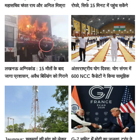
महासचिव चंपत राय और अनिल मिश्रा
रोपवे, सिर्फ 15 मिनट में पहुंच सकेंगे
ने दिया इस्तीफा, बोले CM योगी-किसी
कैंट से गोदौलिया, देना होगा इतना
को नहीं...
किराया
लखनऊ अग्निकांड : 15 मौतों के बाद
अंतरराष्ट्रीय योग दिवस: योग संगम में
जागा प्रशासन, अवैध बिल्डिंग को गिराने
600 NCC कैडेटों ने किया सामूहिक
का नोटिस, SIT जांच शुरू
योगाभ्यास, स्वस्थ जीवन का लिया
संकल्प
Jaunpur: चकमार्ग की मांग को लेकर
G-7 समिट में मोदी का जलवा! ट्रंप ने