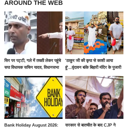
AROUND THE WEB
सिर पर पट्टी, गले में तख्ती लेकर पहुंचे
'ठाकुर जी की कृपा से काशी आया
सपा विधायक सचिन यादव, विधानसभा
हूं'...वृंदावन बांके बिहारी मंदिर के पुजारी
से पूरे मानसून सत्र के लिए किया गया
ने किया श्री काशी विश्वनाथ का
निलंबित
जलाभिषेक
Bank Holiday August 2026:
सरकार से बातचीत के बाद CJP ने