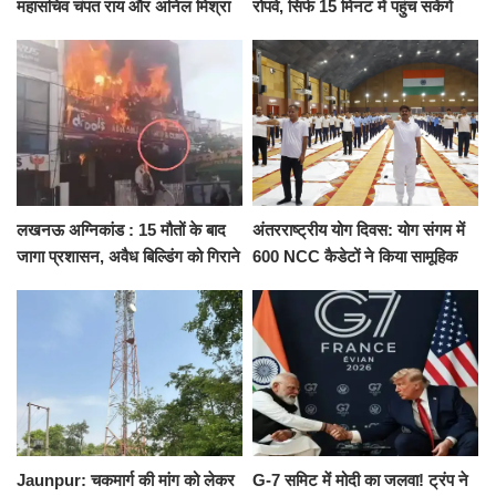
महासचिव चंपत राय और अनिल मिश्रा
रोपवे, सिर्फ 15 मिनट में पहुंच सकेंगे
ने दिया इस्तीफा, बोले CM योगी-किसी
कैंट से गोदौलिया, देना होगा इतना
को नहीं...
किराया
लखनऊ अग्निकांड : 15 मौतों के बाद
अंतरराष्ट्रीय योग दिवस: योग संगम में
जागा प्रशासन, अवैध बिल्डिंग को गिराने
600 NCC कैडेटों ने किया सामूहिक
का नोटिस, SIT जांच शुरू
योगाभ्यास, स्वस्थ जीवन का लिया
संकल्प
Jaunpur: चकमार्ग की मांग को लेकर
G-7 समिट में मोदी का जलवा! ट्रंप ने