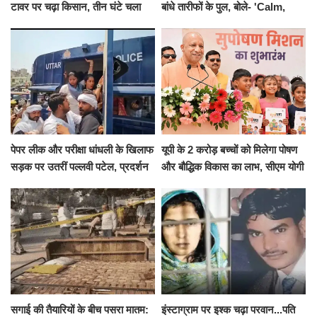
टावर पर चढ़ा किसान, तीन घंटे चला
बांधे तारीफों के पुल, बोले- 'Calm,
हाईवोल्टेज ड्रामा
Cool and Total Killer'
पेपर लीक और परीक्षा धांधली के खिलाफ
यूपी के 2 करोड़ बच्चों को मिलेगा पोषण
सड़क पर उतरीं पल्लवी पटेल, प्रदर्शन
और बौद्धिक विकास का लाभ, सीएम योगी
से पहले पुलिस ने लिया हिरासत में
ने शुरू किया सुपोषण मिशन-2
सगाई की तैयारियों के बीच पसरा मातम:
इंस्टाग्राम पर इश्क चढ़ा परवान...पति