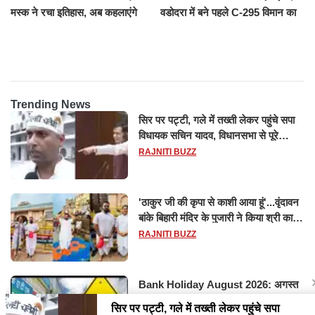
मस्क ने रचा इतिहास, अब कहलाएंगे
वडोदरा में बने पहले C-295 विमान का
ट्रिलेनियर, नेटवर्थ जान उड़ जाएंगे
सफल परीक्षण
होश
Trending News
सिर पर पट्टी, गले में तख्ती लेकर पहुंचे सपा
विधायक सचिन यादव, विधानसभा से पूरे
मानसून सत्र के लिए किया गया निलंबित
RAJNITI BUZZ
'ठाकुर जी की कृपा से काशी आया हूं'...वृंदावन
बांके बिहारी मंदिर के पुजारी ने किया श्री काशी
विश्वनाथ का जलाभिषेक
RAJNITI BUZZ
Bank Holiday August 2026: अगस्त
में 14 दिन बंद रहेंगे बैंक, RBI ने जारी की