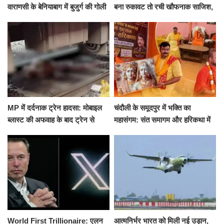
वाराणसी के बेनियाबाग में बुजुर्ग की गोली
बना रुकावट तो रची खौफनाक साजिश,
मारकर हत्या, दो दिन पहले भी हुआ था
खीर में नींद की गोली देकर उतारा मौत
हमला
के घाट
MP में दर्दनाक ट्रेन हादसा: मोबाइल
चंदौली के समूदपुर में भक्ति का
ब्लास्ट की अफवाह के बाद ट्रेन से
महासंगम: संत समागम और हरिकथा में
उतरकर भागे यात्री, दूसरी ट्रेन ने
उमड़ी श्रद्धालुओं की भीड़
रौंदा, 4 की मौत
World First Trillionaire: एलन
आत्मनिर्भर भारत को मिली नई उड़ान,