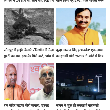
अगस्त में 14 दिन बंद रहेंगे बैंक, RBI ने
खत्म किया प्रोटेस्ट, FIR वापसी समेत
जारी की छुट्टियों की लिस्ट​​​​​​​
कई मांगों पर बनी सहमति
जौनपुर में हाईवे किनारे पॉलिथीन में मिला
दूल्हा आजाद बिंद हत्याकांड: एक लाख
युवती का शव, हाथ-पैर मिले कटे, जांच में
का इनामी भोले राजभर ने कोर्ट में किया
जुटी पुलिस
सरेंडर, 14 दिन के लिए भेजा गया जेल
राम मंदिर चढ़ावा चोरी मामला: ट्रस्ट
सावन में शुरू हो सकता है वाराणसी