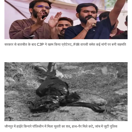
सरकार से बातचीत के बाद CJP ने खत्म किया प्रोटेस्ट, FIR वापसी समेत कई मांगों पर बनी सहमति
जौनपुर में हाईवे किनारे पॉलिथीन में मिला युवती का शव, हाथ-पैर मिले कटे, जांच में जुटी पुलिस