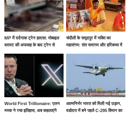
MP में दर्दनाक ट्रेन हादसा: मोबाइल
चंदौली के समूदपुर में भक्ति का
ब्लास्ट की अफवाह के बाद ट्रेन से
महासंगम: संत समागम और हरिकथा में
उतरकर भागे यात्री, दूसरी ट्रेन ने
उमड़ी श्रद्धालुओं की भीड़
रौंदा, 4 की मौत
World First Trillionaire: एलन
आत्मनिर्भर भारत को मिली नई उड़ान,
मस्क ने रचा इतिहास, अब कहलाएंगे
वडोदरा में बने पहले C-295 विमान का
ट्रिलेनियर, नेटवर्थ जान उड़ जाएंगे
सफल परीक्षण
होश