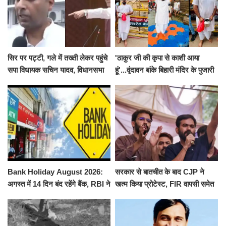
सिर पर पट्टी, गले में तख्ती लेकर पहुंचे
'ठाकुर जी की कृपा से काशी आया
सपा विधायक सचिन यादव, विधानसभा
हूं'...वृंदावन बांके बिहारी मंदिर के पुजारी
से पूरे मानसून सत्र के लिए किया गया
ने किया श्री काशी विश्वनाथ का
निलंबित
जलाभिषेक
Bank Holiday August 2026:
सरकार से बातचीत के बाद CJP ने
अगस्त में 14 दिन बंद रहेंगे बैंक, RBI ने
खत्म किया प्रोटेस्ट, FIR वापसी समेत
जारी की छुट्टियों की लिस्ट​​​​​​​
कई मांगों पर बनी सहमति