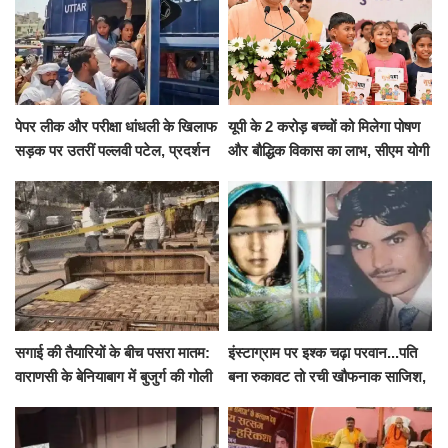
पेपर लीक और परीक्षा धांधली के खिलाफ
यूपी के 2 करोड़ बच्चों को मिलेगा पोषण
सड़क पर उतरीं पल्लवी पटेल, प्रदर्शन
और बौद्धिक विकास का लाभ, सीएम योगी
से पहले पुलिस ने लिया हिरासत में
ने शुरू किया सुपोषण मिशन-2
सगाई की तैयारियों के बीच पसरा मातम:
इंस्टाग्राम पर इश्क चढ़ा परवान...पति
वाराणसी के बेनियाबाग में बुजुर्ग की गोली
बना रुकावट तो रची खौफनाक साजिश,
मारकर हत्या, दो दिन पहले भी हुआ था
खीर में नींद की गोली देकर उतारा मौत
हमला
के घाट