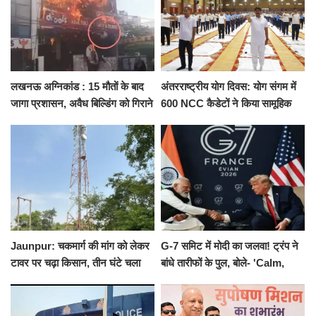
लखनऊ अग्निकांड : 15 मौतों के बाद
अंतरराष्ट्रीय योग दिवस: योग संगम में
जागा प्रशासन, अवैध बिल्डिंग को गिराने
600 NCC कैडेटों ने किया सामूहिक
का नोटिस, SIT जांच शुरू
योगाभ्यास, स्वस्थ जीवन का लिया
संकल्प
Jaunpur: चकमार्ग की मांग को लेकर
G-7 समिट में मोदी का जलवा! ट्रंप ने
टावर पर चढ़ा किसान, तीन घंटे चला
बांधे तारीफों के पुल, बोले- 'Calm,
हाईवोल्टेज ड्रामा
Cool and Total Killer'