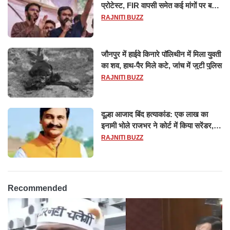
प्रोटेस्ट, FIR वापसी समेत कई मांगों पर बनी
सहमति
RAJNITI BUZZ
जौनपुर में हाईवे किनारे पॉलिथीन में मिला युवती
का शव, हाथ-पैर मिले कटे, जांच में जुटी पुलिस
RAJNITI BUZZ
दूल्हा आजाद बिंद हत्याकांड: एक लाख का
इनामी भोले राजभर ने कोर्ट में किया सरेंडर,
14 दिन के लिए भेजा गया जेल
RAJNITI BUZZ
Recommended