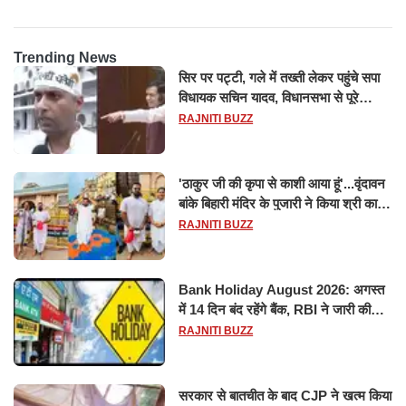
Trending News
सिर पर पट्टी, गले में तख्ती लेकर पहुंचे सपा
विधायक सचिन यादव, विधानसभा से पूरे
मानसून सत्र के लिए किया गया निलंबित
RAJNITI BUZZ
'ठाकुर जी की कृपा से काशी आया हूं'...वृंदावन
बांके बिहारी मंदिर के पुजारी ने किया श्री काशी
विश्वनाथ का जलाभिषेक
RAJNITI BUZZ
Bank Holiday August 2026: अगस्त
में 14 दिन बंद रहेंगे बैंक, RBI ने जारी की
छुट्टियों की लिस्ट​​​​​​​
RAJNITI BUZZ
सरकार से बातचीत के बाद CJP ने खत्म किया