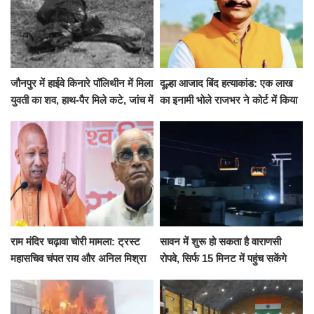
जौनपुर में हाईवे किनारे पॉलिथीन में मिला
दूल्हा आजाद बिंद हत्याकांड: एक लाख
युवती का शव, हाथ-पैर मिले कटे, जांच में
का इनामी भोले राजभर ने कोर्ट में किया
जुटी पुलिस
सरेंडर, 14 दिन के लिए भेजा गया जेल
राम मंदिर चढ़ावा चोरी मामला: ट्रस्ट
सावन में शुरू हो सकता है वाराणसी
महासचिव चंपत राय और अनिल मिश्रा
रोपवे, सिर्फ 15 मिनट में पहुंच सकेंगे
ने दिया इस्तीफा, बोले CM योगी-किसी
कैंट से गोदौलिया, देना होगा इतना
को नहीं...
किराया