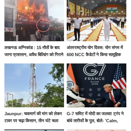
को नहीं...
किराया
लखनऊ अग्निकांड : 15 मौतों के बाद
अंतरराष्ट्रीय योग दिवस: योग संगम में
जागा प्रशासन, अवैध बिल्डिंग को गिराने
600 NCC कैडेटों ने किया सामूहिक
का नोटिस, SIT जांच शुरू
योगाभ्यास, स्वस्थ जीवन का लिया
संकल्प
Jaunpur: चकमार्ग की मांग को लेकर
G-7 समिट में मोदी का जलवा! ट्रंप ने
टावर पर चढ़ा किसान, तीन घंटे चला
बांधे तारीफों के पुल, बोले- 'Calm,
हाईवोल्टेज ड्रामा
Cool and Total Killer'