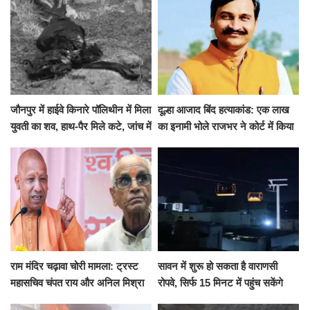
जौनपुर में हाईवे किनारे पॉलिथीन में मिला
दूल्हा आजाद बिंद हत्याकांड: एक लाख
युवती का शव, हाथ-पैर मिले कटे, जांच में
का इनामी भोले राजभर ने कोर्ट में किया
जुटी पुलिस
सरेंडर, 14 दिन के लिए भेजा गया जेल
राम मंदिर चढ़ावा चोरी मामला: ट्रस्ट
सावन में शुरू हो सकता है वाराणसी
महासचिव चंपत राय और अनिल मिश्रा
रोपवे, सिर्फ 15 मिनट में पहुंच सकेंगे
ने दिया इस्तीफा, बोले CM योगी-किसी
कैंट से गोदौलिया, देना होगा इतना