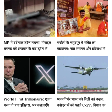
हमला
के घाट
MP में दर्दनाक ट्रेन हादसा: मोबाइल
चंदौली के समूदपुर में भक्ति का
ब्लास्ट की अफवाह के बाद ट्रेन से
महासंगम: संत समागम और हरिकथा में
उतरकर भागे यात्री, दूसरी ट्रेन ने
उमड़ी श्रद्धालुओं की भीड़
रौंदा, 4 की मौत
World First Trillionaire: एलन
आत्मनिर्भर भारत को मिली नई उड़ान,
मस्क ने रचा इतिहास, अब कहलाएंगे
वडोदरा में बने पहले C-295 विमान का
ट्रिलेनियर, नेटवर्थ जान उड़ जाएंगे
सफल परीक्षण