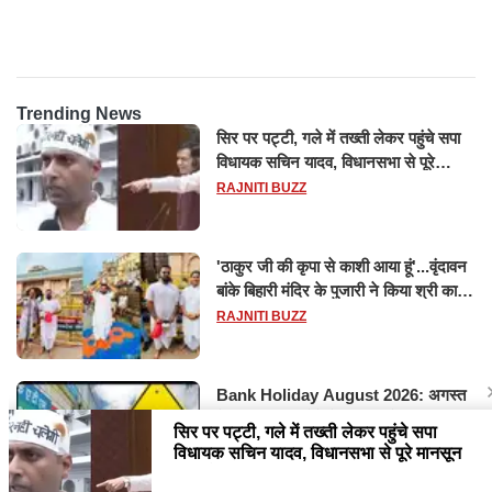
होश
Trending News
सिर पर पट्टी, गले में तख्ती लेकर पहुंचे सपा
विधायक सचिन यादव, विधानसभा से पूरे
मानसून सत्र के लिए किया गया निलंबित
RAJNITI BUZZ
'ठाकुर जी की कृपा से काशी आया हूं'...वृंदावन
बांके बिहारी मंदिर के पुजारी ने किया श्री काशी
विश्वनाथ का जलाभिषेक
RAJNITI BUZZ
Bank Holiday August 2026: अगस्त
में 14 दिन बंद रहेंगे बैंक, RBI ने जारी की
छुट्टियों की लिस्ट​​​​​​​
RAJNITI BUZZ