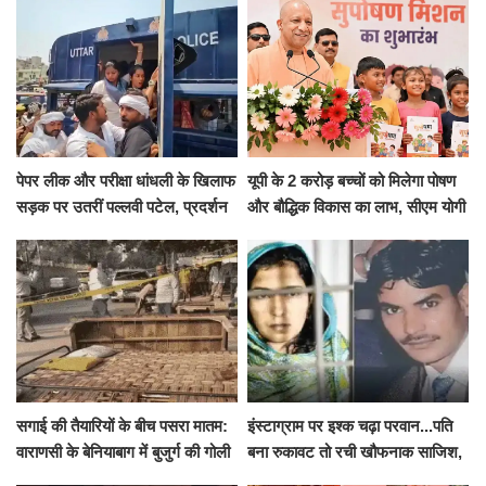
पेपर लीक और परीक्षा धांधली के खिलाफ
यूपी के 2 करोड़ बच्चों को मिलेगा पोषण
सड़क पर उतरीं पल्लवी पटेल, प्रदर्शन
और बौद्धिक विकास का लाभ, सीएम योगी
से पहले पुलिस ने लिया हिरासत में
ने शुरू किया सुपोषण मिशन-2
सगाई की तैयारियों के बीच पसरा मातम:
इंस्टाग्राम पर इश्क चढ़ा परवान...पति
वाराणसी के बेनियाबाग में बुजुर्ग की गोली
बना रुकावट तो रची खौफनाक साजिश,
मारकर हत्या, दो दिन पहले भी हुआ था
खीर में नींद की गोली देकर उतारा मौत