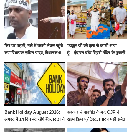
सिर पर पट्टी, गले में तख्ती लेकर पहुंचे
'ठाकुर जी की कृपा से काशी आया
सपा विधायक सचिन यादव, विधानसभा
हूं'...वृंदावन बांके बिहारी मंदिर के पुजारी
से पूरे मानसून सत्र के लिए किया गया
ने किया श्री काशी विश्वनाथ का
निलंबित
जलाभिषेक
Bank Holiday August 2026:
सरकार से बातचीत के बाद CJP ने
अगस्त में 14 दिन बंद रहेंगे बैंक, RBI ने
खत्म किया प्रोटेस्ट, FIR वापसी समेत
जारी की छुट्टियों की लिस्ट​​​​​​​
कई मांगों पर बनी सहमति