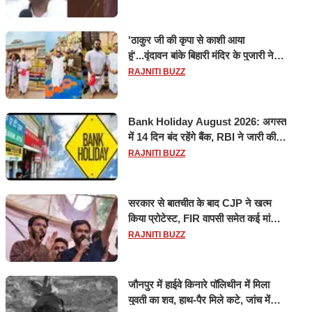
'ठाकुर जी की कृपा से काशी आया
हूं'...वृंदावन बांके बिहारी मंदिर के पुजारी ने
किया श्री काशी विश्वनाथ का जलाभिषेक
RAJNITI BUZZ
Bank Holiday August 2026: अगस्त
में 14 दिन बंद रहेंगे बैंक, RBI ने जारी की
छुट्टियों की लिस्ट​​​​​​​
RAJNITI BUZZ
सरकार से बातचीत के बाद CJP ने खत्म
किया प्रोटेस्ट, FIR वापसी समेत कई मांगों
पर बनी सहमति
RAJNITI BUZZ
जौनपुर में हाईवे किनारे पॉलिथीन में मिला
युवती का शव, हाथ-पैर मिले कटे, जांच में