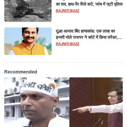
का शव, हाथ-पैर मिले कटे, जांच में जुटी पुलिस
RAJNITI BUZZ
दूल्हा आजाद बिंद हत्याकांड: एक लाख का
इनामी भोले राजभर ने कोर्ट में किया सरेंडर,
14 दिन के लिए भेजा गया जेल
RAJNITI BUZZ
Recommended