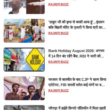
मानसून सत्र के लिए किया गया निलंबित
RAJNITI BUZZ
'ठाकुर जी की कृपा से काशी आया हूं'...वृंदावन
बांके बिहारी मंदिर के पुजारी ने किया श्री काशी
विश्वनाथ का जलाभिषेक
RAJNITI BUZZ
Bank Holiday August 2026: अगस्त
में 14 दिन बंद रहेंगे बैंक, RBI ने जारी की
छुट्टियों की लिस्ट​​​​​​​
RAJNITI BUZZ
सरकार से बातचीत के बाद CJP ने खत्म किया
प्रोटेस्ट, FIR वापसी समेत कई मांगों पर बनी
सहमति
RAJNITI BUZZ
जौनपुर में हाईवे किनारे पॉलिथीन में मिला युवती