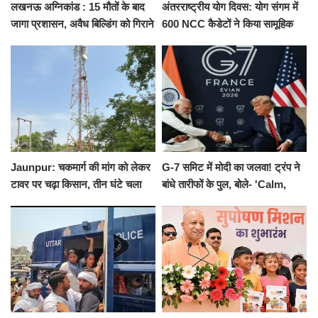
लखनऊ अग्निकांड : 15 मौतों के बाद
अंतरराष्ट्रीय योग दिवस: योग संगम में
जागा प्रशासन, अवैध बिल्डिंग को गिराने
600 NCC कैडेटों ने किया सामूहिक
का नोटिस, SIT जांच शुरू
योगाभ्यास, स्वस्थ जीवन का लिया
संकल्प
Jaunpur: चकमार्ग की मांग को लेकर
G-7 समिट में मोदी का जलवा! ट्रंप ने
टावर पर चढ़ा किसान, तीन घंटे चला
बांधे तारीफों के पुल, बोले- 'Calm,
हाईवोल्टेज ड्रामा
Cool and Total Killer'