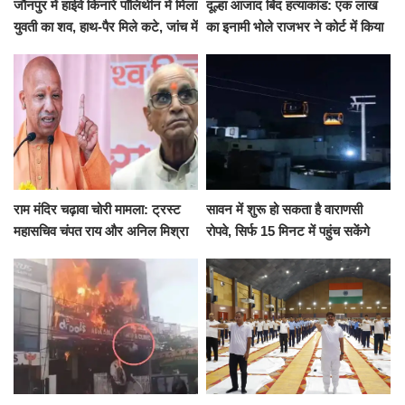
जौनपुर में हाईवे किनारे पॉलिथीन में मिला
दूल्हा आजाद बिंद हत्याकांड: एक लाख
युवती का शव, हाथ-पैर मिले कटे, जांच में
का इनामी भोले राजभर ने कोर्ट में किया
जुटी पुलिस
सरेंडर, 14 दिन के लिए भेजा गया जेल
राम मंदिर चढ़ावा चोरी मामला: ट्रस्ट
सावन में शुरू हो सकता है वाराणसी
महासचिव चंपत राय और अनिल मिश्रा
रोपवे, सिर्फ 15 मिनट में पहुंच सकेंगे
ने दिया इस्तीफा, बोले CM योगी-किसी
कैंट से गोदौलिया, देना होगा इतना
को नहीं...
किराया