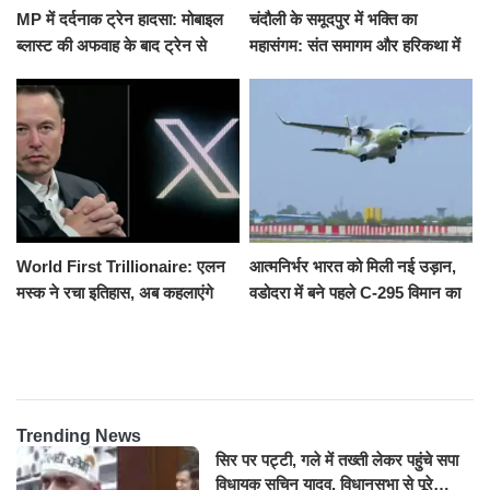
MP में दर्दनाक ट्रेन हादसा: मोबाइल
चंदौली के समूदपुर में भक्ति का
ब्लास्ट की अफवाह के बाद ट्रेन से
महासंगम: संत समागम और हरिकथा में
उतरकर भागे यात्री, दूसरी ट्रेन ने
उमड़ी श्रद्धालुओं की भीड़
रौंदा, 4 की मौत
World First Trillionaire: एलन
आत्मनिर्भर भारत को मिली नई उड़ान,
मस्क ने रचा इतिहास, अब कहलाएंगे
वडोदरा में बने पहले C-295 विमान का
ट्रिलेनियर, नेटवर्थ जान उड़ जाएंगे
सफल परीक्षण
होश
Trending News
सिर पर पट्टी, गले में तख्ती लेकर पहुंचे सपा
विधायक सचिन यादव, विधानसभा से पूरे