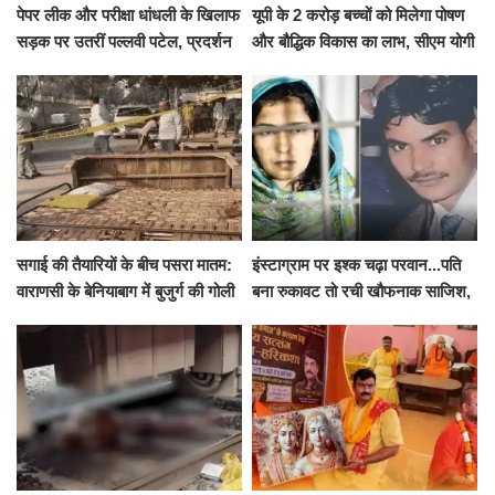
पेपर लीक और परीक्षा धांधली के खिलाफ
यूपी के 2 करोड़ बच्चों को मिलेगा पोषण
सड़क पर उतरीं पल्लवी पटेल, प्रदर्शन
और बौद्धिक विकास का लाभ, सीएम योगी
से पहले पुलिस ने लिया हिरासत में
ने शुरू किया सुपोषण मिशन-2
सगाई की तैयारियों के बीच पसरा मातम:
इंस्टाग्राम पर इश्क चढ़ा परवान...पति
वाराणसी के बेनियाबाग में बुजुर्ग की गोली
बना रुकावट तो रची खौफनाक साजिश,
मारकर हत्या, दो दिन पहले भी हुआ था
खीर में नींद की गोली देकर उतारा मौत
हमला
के घाट