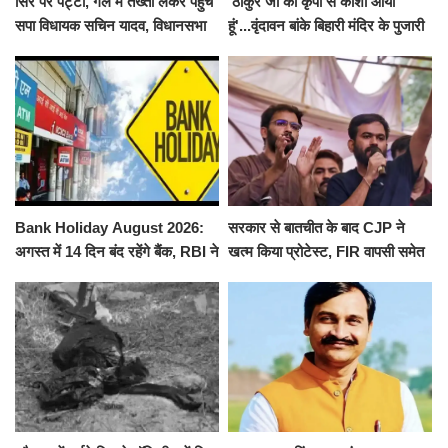
सिर पर पट्टी, गले में तख्ती लेकर पहुंचे
'ठाकुर जी की कृपा से काशी आया
सपा विधायक सचिन यादव, विधानसभा
हूं'...वृंदावन बांके बिहारी मंदिर के पुजारी
से पूरे मानसून सत्र के लिए किया गया
ने किया श्री काशी विश्वनाथ का
निलंबित
जलाभिषेक
Bank Holiday August 2026:
सरकार से बातचीत के बाद CJP ने
अगस्त में 14 दिन बंद रहेंगे बैंक, RBI ने
खत्म किया प्रोटेस्ट, FIR वापसी समेत
जारी की छुट्टियों की लिस्ट​​​​​​​
कई मांगों पर बनी सहमति