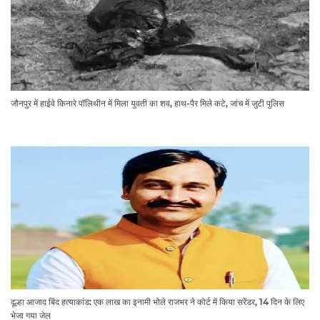
जौनपुर में हाईवे किनारे पॉलिथीन में मिला युवती का शव, हाथ-पैर मिले कटे, जांच में जुटी पुलिस
दूल्हा आजाद बिंद हत्याकांड: एक लाख का इनामी भोले राजभर ने कोर्ट में किया सरेंडर, 14 दिन के लिए
भेजा गया जेल