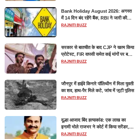
Bank Holiday August 2026: अगस्त
में 14 दिन बंद रहेंगे बैंक, RBI ने जारी की
छुट्टियों की लिस्ट​​​​​​​
RAJNITI BUZZ
सरकार से बातचीत के बाद CJP ने खत्म किया
प्रोटेस्ट, FIR वापसी समेत कई मांगों पर बनी
सहमति
RAJNITI BUZZ
जौनपुर में हाईवे किनारे पॉलिथीन में मिला युवती
का शव, हाथ-पैर मिले कटे, जांच में जुटी पुलिस
RAJNITI BUZZ
दूल्हा आजाद बिंद हत्याकांड: एक लाख का
इनामी भोले राजभर ने कोर्ट में किया सरेंडर,
14 दिन के लिए भेजा गया जेल
RAJNITI BUZZ