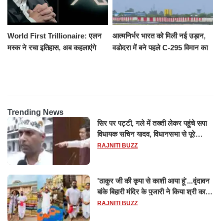
World First Trillionaire: एलन
आत्मनिर्भर भारत को मिली नई उड़ान,
मस्क ने रचा इतिहास, अब कहलाएंगे
वडोदरा में बने पहले C-295 विमान का
ट्रिलेनियर, नेटवर्थ जान उड़ जाएंगे
सफल परीक्षण
होश
Trending News
सिर पर पट्टी, गले में तख्ती लेकर पहुंचे सपा
विधायक सचिन यादव, विधानसभा से पूरे
मानसून सत्र के लिए किया गया निलंबित
RAJNITI BUZZ
'ठाकुर जी की कृपा से काशी आया हूं'...वृंदावन
बांके बिहारी मंदिर के पुजारी ने किया श्री काशी
विश्वनाथ का जलाभिषेक
RAJNITI BUZZ