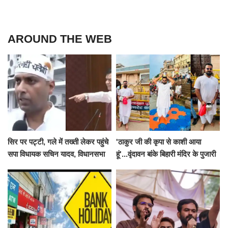
AROUND THE WEB
सिर पर पट्टी, गले में तख्ती लेकर पहुंचे
'ठाकुर जी की कृपा से काशी आया
सपा विधायक सचिन यादव, विधानसभा
हूं'...वृंदावन बांके बिहारी मंदिर के पुजारी
से पूरे मानसून सत्र के लिए किया गया
ने किया श्री काशी विश्वनाथ का
निलंबित
जलाभिषेक