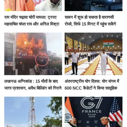
राम मंदिर चढ़ावा चोरी मामला: ट्रस्ट
सावन में शुरू हो सकता है वाराणसी
महासचिव चंपत राय और अनिल मिश्रा
रोपवे, सिर्फ 15 मिनट में पहुंच सकेंगे
ने दिया इस्तीफा, बोले CM योगी-किसी
कैंट से गोदौलिया, देना होगा इतना
को नहीं...
किराया
लखनऊ अग्निकांड : 15 मौतों के बाद
अंतरराष्ट्रीय योग दिवस: योग संगम में
जागा प्रशासन, अवैध बिल्डिंग को गिराने
600 NCC कैडेटों ने किया सामूहिक
का नोटिस, SIT जांच शुरू
योगाभ्यास, स्वस्थ जीवन का लिया
संकल्प