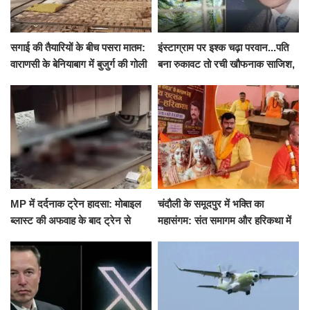
सगाई की तैयारियों के बीच पसरा मातम:
इंस्टाग्राम पर इश्क चढ़ा परवान...पति
वाराणसी के बेनियाबाग में बुजुर्ग की गोली
बना रुकावट तो रची खौफनाक साजिश,
मारकर हत्या, दो दिन पहले भी हुआ था
खीर में नींद की गोली देकर उतारा मौत
हमला
के घाट
MP में दर्दनाक ट्रेन हादसा: मोबाइल
चंदौली के समूदपुर में भक्ति का
ब्लास्ट की अफवाह के बाद ट्रेन से
महासंगम: संत समागम और हरिकथा में
उतरकर भागे यात्री, दूसरी ट्रेन ने
उमड़ी श्रद्धालुओं की भीड़
रौंदा, 4 की मौत