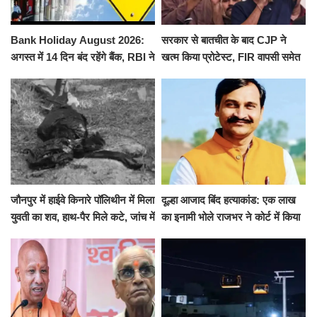
Bank Holiday August 2026:
सरकार से बातचीत के बाद CJP ने
अगस्त में 14 दिन बंद रहेंगे बैंक, RBI ने
खत्म किया प्रोटेस्ट, FIR वापसी समेत
जारी की छुट्टियों की लिस्ट​​​​​​​
कई मांगों पर बनी सहमति
जौनपुर में हाईवे किनारे पॉलिथीन में मिला
दूल्हा आजाद बिंद हत्याकांड: एक लाख
युवती का शव, हाथ-पैर मिले कटे, जांच में
का इनामी भोले राजभर ने कोर्ट में किया
जुटी पुलिस
सरेंडर, 14 दिन के लिए भेजा गया जेल