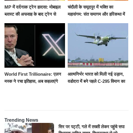
MP में दर्दनाक ट्रेन हादसा: मोबाइल
चंदौली के समूदपुर में भक्ति का
ब्लास्ट की अफवाह के बाद ट्रेन से
महासंगम: संत समागम और हरिकथा में
उतरकर भागे यात्री, दूसरी ट्रेन ने
उमड़ी श्रद्धालुओं की भीड़
रौंदा, 4 की मौत
World First Trillionaire: एलन
आत्मनिर्भर भारत को मिली नई उड़ान,
मस्क ने रचा इतिहास, अब कहलाएंगे
वडोदरा में बने पहले C-295 विमान का
ट्रिलेनियर, नेटवर्थ जान उड़ जाएंगे
सफल परीक्षण
होश
Trending News
सिर पर पट्टी, गले में तख्ती लेकर पहुंचे सपा