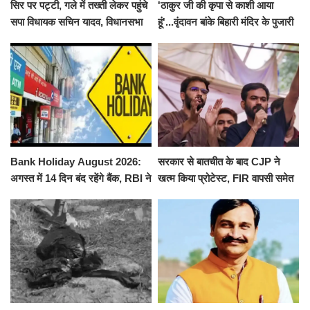
सिर पर पट्टी, गले में तख्ती लेकर पहुंचे
'ठाकुर जी की कृपा से काशी आया
सपा विधायक सचिन यादव, विधानसभा
हूं'...वृंदावन बांके बिहारी मंदिर के पुजारी
से पूरे मानसून सत्र के लिए किया गया
ने किया श्री काशी विश्वनाथ का
निलंबित
जलाभिषेक
Bank Holiday August 2026:
सरकार से बातचीत के बाद CJP ने
अगस्त में 14 दिन बंद रहेंगे बैंक, RBI ने
खत्म किया प्रोटेस्ट, FIR वापसी समेत
जारी की छुट्टियों की लिस्ट​​​​​​​
कई मांगों पर बनी सहमति