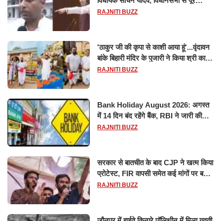
विधायक सचिन यादव, विधानसभा से पूरे
मानसून सत्र के लिए किया गया निलंबित
RAJNITI BUZZ
'ठाकुर जी की कृपा से काशी आया हूं'...वृंदावन
बांके बिहारी मंदिर के पुजारी ने किया श्री काशी
विश्वनाथ का जलाभिषेक
RAJNITI BUZZ
Bank Holiday August 2026: अगस्त
में 14 दिन बंद रहेंगे बैंक, RBI ने जारी की
छुट्टियों की लिस्ट​​​​​​​
RAJNITI BUZZ
सरकार से बातचीत के बाद CJP ने खत्म किया
प्रोटेस्ट, FIR वापसी समेत कई मांगों पर बनी
सहमति
RAJNITI BUZZ
जौनपुर में हाईवे किनारे पॉलिथीन में मिला युवती