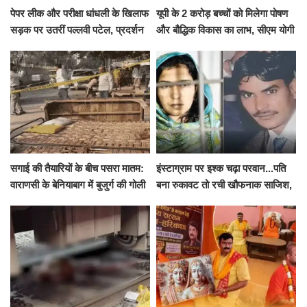
पेपर लीक और परीक्षा धांधली के खिलाफ
यूपी के 2 करोड़ बच्चों को मिलेगा पोषण
सड़क पर उतरीं पल्लवी पटेल, प्रदर्शन
और बौद्धिक विकास का लाभ, सीएम योगी
से पहले पुलिस ने लिया हिरासत में
ने शुरू किया सुपोषण मिशन-2
सगाई की तैयारियों के बीच पसरा मातम:
इंस्टाग्राम पर इश्क चढ़ा परवान...पति
वाराणसी के बेनियाबाग में बुजुर्ग की गोली
बना रुकावट तो रची खौफनाक साजिश,
मारकर हत्या, दो दिन पहले भी हुआ था
खीर में नींद की गोली देकर उतारा मौत
हमला
के घाट