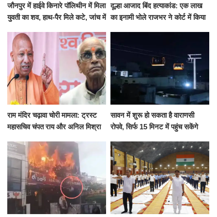
जौनपुर में हाईवे किनारे पॉलिथीन में मिला
दूल्हा आजाद बिंद हत्याकांड: एक लाख
युवती का शव, हाथ-पैर मिले कटे, जांच में
का इनामी भोले राजभर ने कोर्ट में किया
जुटी पुलिस
सरेंडर, 14 दिन के लिए भेजा गया जेल
राम मंदिर चढ़ावा चोरी मामला: ट्रस्ट
सावन में शुरू हो सकता है वाराणसी
महासचिव चंपत राय और अनिल मिश्रा
रोपवे, सिर्फ 15 मिनट में पहुंच सकेंगे
ने दिया इस्तीफा, बोले CM योगी-किसी
कैंट से गोदौलिया, देना होगा इतना
को नहीं...
किराया