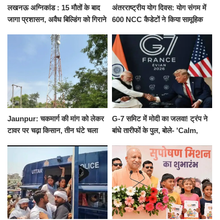
लखनऊ अग्निकांड : 15 मौतों के बाद
अंतरराष्ट्रीय योग दिवस: योग संगम में
जागा प्रशासन, अवैध बिल्डिंग को गिराने
600 NCC कैडेटों ने किया सामूहिक
का नोटिस, SIT जांच शुरू
योगाभ्यास, स्वस्थ जीवन का लिया
संकल्प
Jaunpur: चकमार्ग की मांग को लेकर
G-7 समिट में मोदी का जलवा! ट्रंप ने
टावर पर चढ़ा किसान, तीन घंटे चला
बांधे तारीफों के पुल, बोले- 'Calm,
हाईवोल्टेज ड्रामा
Cool and Total Killer'