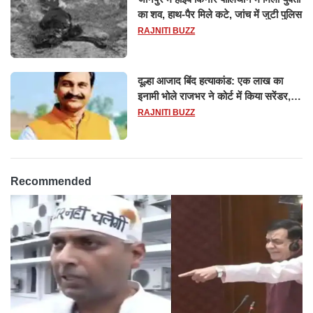
का शव, हाथ-पैर मिले कटे, जांच में जुटी पुलिस
RAJNITI BUZZ
दूल्हा आजाद बिंद हत्याकांड: एक लाख का
इनामी भोले राजभर ने कोर्ट में किया सरेंडर,
14 दिन के लिए भेजा गया जेल
RAJNITI BUZZ
Recommended