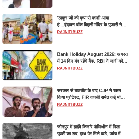
'ठाकुर जी की कृपा से काशी आया
हूं'...वृंदावन बांके बिहारी मंदिर के पुजारी ने
किया श्री काशी विश्वनाथ का जलाभिषेक
RAJNITI BUZZ
Bank Holiday August 2026: अगस्त
में 14 दिन बंद रहेंगे बैंक, RBI ने जारी की
छुट्टियों की लिस्ट​​​​​​​
RAJNITI BUZZ
सरकार से बातचीत के बाद CJP ने खत्म
किया प्रोटेस्ट, FIR वापसी समेत कई मांगों
पर बनी सहमति
RAJNITI BUZZ
जौनपुर में हाईवे किनारे पॉलिथीन में मिला
युवती का शव, हाथ-पैर मिले कटे, जांच में