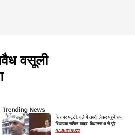
अवैध वसूली
ग
Trending News
सिर पर पट्टी, गले में तख्ती लेकर पहुंचे सपा
विधायक सचिन यादव, विधानसभा से पूरे
मानसून सत्र के लिए किया गया निलंबित
RAJNITI BUZZ