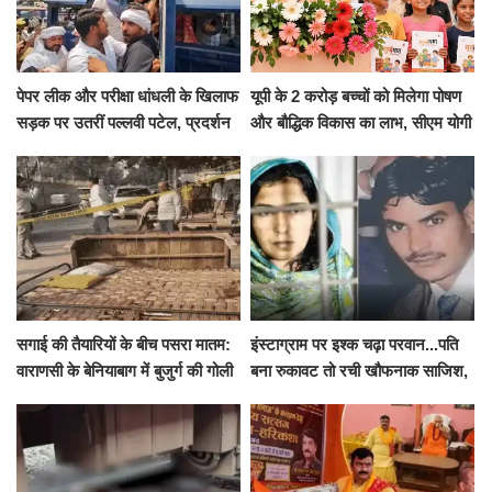
पेपर लीक और परीक्षा धांधली के खिलाफ
यूपी के 2 करोड़ बच्चों को मिलेगा पोषण
सड़क पर उतरीं पल्लवी पटेल, प्रदर्शन
और बौद्धिक विकास का लाभ, सीएम योगी
से पहले पुलिस ने लिया हिरासत में
ने शुरू किया सुपोषण मिशन-2
सगाई की तैयारियों के बीच पसरा मातम:
इंस्टाग्राम पर इश्क चढ़ा परवान...पति
वाराणसी के बेनियाबाग में बुजुर्ग की गोली
बना रुकावट तो रची खौफनाक साजिश,
मारकर हत्या, दो दिन पहले भी हुआ था
खीर में नींद की गोली देकर उतारा मौत
हमला
के घाट