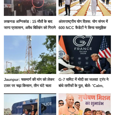
लखनऊ अग्निकांड : 15 मौतों के बाद
अंतरराष्ट्रीय योग दिवस: योग संगम में
जागा प्रशासन, अवैध बिल्डिंग को गिराने
600 NCC कैडेटों ने किया सामूहिक
का नोटिस, SIT जांच शुरू
योगाभ्यास, स्वस्थ जीवन का लिया
संकल्प
Jaunpur: चकमार्ग की मांग को लेकर
G-7 समिट में मोदी का जलवा! ट्रंप ने
टावर पर चढ़ा किसान, तीन घंटे चला
बांधे तारीफों के पुल, बोले- 'Calm,
हाईवोल्टेज ड्रामा
Cool and Total Killer'