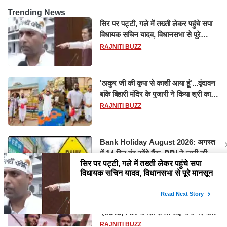
Trending News
सिर पर पट्टी, गले में तख्ती लेकर पहुंचे सपा
विधायक सचिन यादव, विधानसभा से पूरे
मानसून सत्र के लिए किया गया निलंबित
RAJNITI BUZZ
'ठाकुर जी की कृपा से काशी आया हूं'...वृंदावन
बांके बिहारी मंदिर के पुजारी ने किया श्री काशी
विश्वनाथ का जलाभिषेक
RAJNITI BUZZ
Bank Holiday August 2026: अगस्त
में 14 दिन बंद रहेंगे बैंक, RBI ने जारी की
छुट्टियों की लिस्ट​​​​​​​
RAJNITI BUZZ
सरकार से बातचीत के बाद CJP ने खत्म किया
प्रोटेस्ट, FIR वापसी समेत कई मांगों पर बनी
सहमति
RAJNITI BUZZ