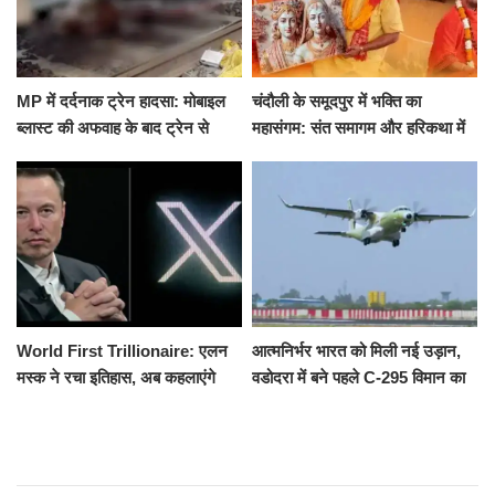
MP में दर्दनाक ट्रेन हादसा: मोबाइल
चंदौली के समूदपुर में भक्ति का
ब्लास्ट की अफवाह के बाद ट्रेन से
महासंगम: संत समागम और हरिकथा में
उतरकर भागे यात्री, दूसरी ट्रेन ने
उमड़ी श्रद्धालुओं की भीड़
रौंदा, 4 की मौत
World First Trillionaire: एलन
आत्मनिर्भर भारत को मिली नई उड़ान,
मस्क ने रचा इतिहास, अब कहलाएंगे
वडोदरा में बने पहले C-295 विमान का
ट्रिलेनियर, नेटवर्थ जान उड़ जाएंगे
सफल परीक्षण
होश