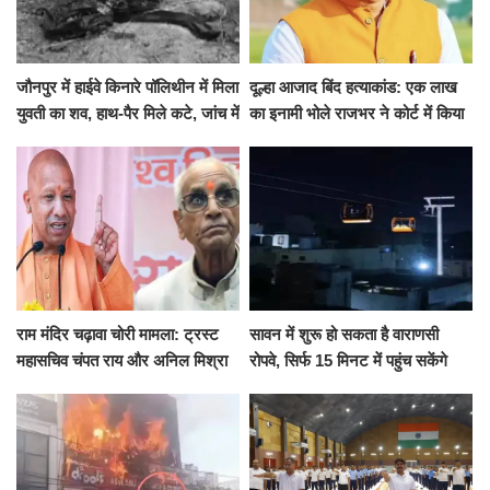
जौनपुर में हाईवे किनारे पॉलिथीन में मिला
दूल्हा आजाद बिंद हत्याकांड: एक लाख
युवती का शव, हाथ-पैर मिले कटे, जांच में
का इनामी भोले राजभर ने कोर्ट में किया
जुटी पुलिस
सरेंडर, 14 दिन के लिए भेजा गया जेल
राम मंदिर चढ़ावा चोरी मामला: ट्रस्ट
सावन में शुरू हो सकता है वाराणसी
महासचिव चंपत राय और अनिल मिश्रा
रोपवे, सिर्फ 15 मिनट में पहुंच सकेंगे
ने दिया इस्तीफा, बोले CM योगी-किसी
कैंट से गोदौलिया, देना होगा इतना
को नहीं...
किराया