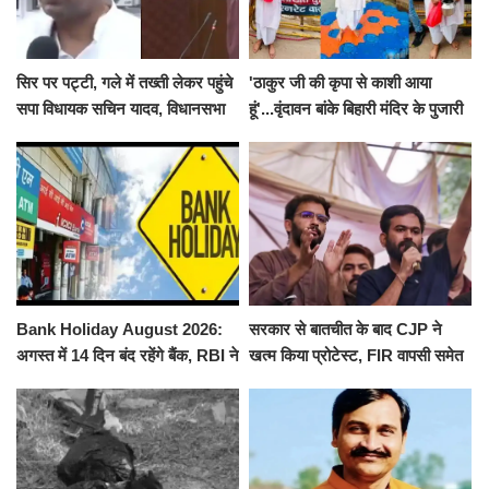
सिर पर पट्टी, गले में तख्ती लेकर पहुंचे
'ठाकुर जी की कृपा से काशी आया
सपा विधायक सचिन यादव, विधानसभा
हूं'...वृंदावन बांके बिहारी मंदिर के पुजारी
से पूरे मानसून सत्र के लिए किया गया
ने किया श्री काशी विश्वनाथ का
निलंबित
जलाभिषेक
Bank Holiday August 2026:
सरकार से बातचीत के बाद CJP ने
अगस्त में 14 दिन बंद रहेंगे बैंक, RBI ने
खत्म किया प्रोटेस्ट, FIR वापसी समेत
जारी की छुट्टियों की लिस्ट​​​​​​​
कई मांगों पर बनी सहमति