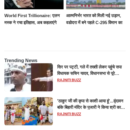
World First Trillionaire: एलन
आत्मनिर्भर भारत को मिली नई उड़ान,
मस्क ने रचा इतिहास, अब कहलाएंगे
वडोदरा में बने पहले C-295 विमान का
ट्रिलेनियर, नेटवर्थ जान उड़ जाएंगे
सफल परीक्षण
होश
Trending News
सिर पर पट्टी, गले में तख्ती लेकर पहुंचे सपा
विधायक सचिन यादव, विधानसभा से पूरे
मानसून सत्र के लिए किया गया निलंबित
RAJNITI BUZZ
'ठाकुर जी की कृपा से काशी आया हूं'...वृंदावन
बांके बिहारी मंदिर के पुजारी ने किया श्री काशी
विश्वनाथ का जलाभिषेक
RAJNITI BUZZ