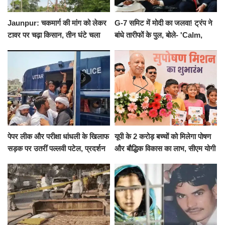
Jaunpur: चकमार्ग की मांग को लेकर
G-7 समिट में मोदी का जलवा! ट्रंप ने
टावर पर चढ़ा किसान, तीन घंटे चला
बांधे तारीफों के पुल, बोले- 'Calm,
हाईवोल्टेज ड्रामा
Cool and Total Killer'
पेपर लीक और परीक्षा धांधली के खिलाफ
यूपी के 2 करोड़ बच्चों को मिलेगा पोषण
सड़क पर उतरीं पल्लवी पटेल, प्रदर्शन
और बौद्धिक विकास का लाभ, सीएम योगी
से पहले पुलिस ने लिया हिरासत में
ने शुरू किया सुपोषण मिशन-2