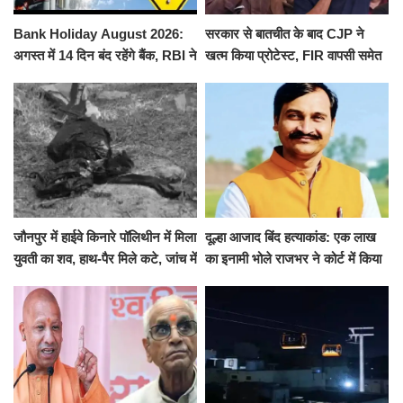
Bank Holiday August 2026:
सरकार से बातचीत के बाद CJP ने
अगस्त में 14 दिन बंद रहेंगे बैंक, RBI ने
खत्म किया प्रोटेस्ट, FIR वापसी समेत
जारी की छुट्टियों की लिस्ट​​​​​​​
कई मांगों पर बनी सहमति
जौनपुर में हाईवे किनारे पॉलिथीन में मिला
दूल्हा आजाद बिंद हत्याकांड: एक लाख
युवती का शव, हाथ-पैर मिले कटे, जांच में
का इनामी भोले राजभर ने कोर्ट में किया
जुटी पुलिस
सरेंडर, 14 दिन के लिए भेजा गया जेल