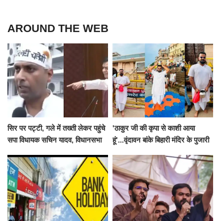
AROUND THE WEB
सिर पर पट्टी, गले में तख्ती लेकर पहुंचे
'ठाकुर जी की कृपा से काशी आया
सपा विधायक सचिन यादव, विधानसभा
हूं'...वृंदावन बांके बिहारी मंदिर के पुजारी
से पूरे मानसून सत्र के लिए किया गया
ने किया श्री काशी विश्वनाथ का
निलंबित
जलाभिषेक