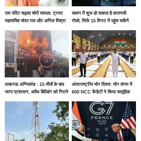
राम मंदिर चढ़ावा चोरी मामला: ट्रस्ट
सावन में शुरू हो सकता है वाराणसी
महासचिव चंपत राय और अनिल मिश्रा
रोपवे, सिर्फ 15 मिनट में पहुंच सकेंगे
ने दिया इस्तीफा, बोले CM योगी-किसी
कैंट से गोदौलिया, देना होगा इतना
को नहीं...
किराया
लखनऊ अग्निकांड : 15 मौतों के बाद
अंतरराष्ट्रीय योग दिवस: योग संगम में
जागा प्रशासन, अवैध बिल्डिंग को गिराने
600 NCC कैडेटों ने किया सामूहिक
का नोटिस, SIT जांच शुरू
योगाभ्यास, स्वस्थ जीवन का लिया
संकल्प