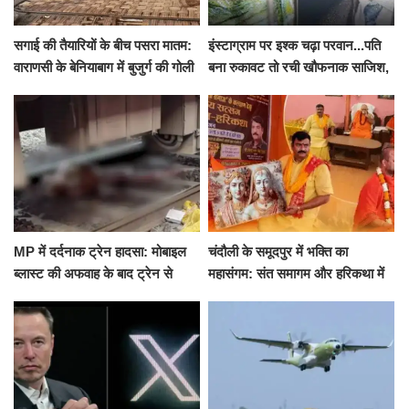
सगाई की तैयारियों के बीच पसरा मातम:
इंस्टाग्राम पर इश्क चढ़ा परवान...पति
वाराणसी के बेनियाबाग में बुजुर्ग की गोली
बना रुकावट तो रची खौफनाक साजिश,
मारकर हत्या, दो दिन पहले भी हुआ था
खीर में नींद की गोली देकर उतारा मौत
हमला
के घाट
MP में दर्दनाक ट्रेन हादसा: मोबाइल
चंदौली के समूदपुर में भक्ति का
ब्लास्ट की अफवाह के बाद ट्रेन से
महासंगम: संत समागम और हरिकथा में
उतरकर भागे यात्री, दूसरी ट्रेन ने
उमड़ी श्रद्धालुओं की भीड़
रौंदा, 4 की मौत