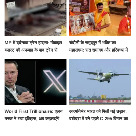
MP में दर्दनाक ट्रेन हादसा: मोबाइल
चंदौली के समूदपुर में भक्ति का
ब्लास्ट की अफवाह के बाद ट्रेन से
महासंगम: संत समागम और हरिकथा में
उतरकर भागे यात्री, दूसरी ट्रेन ने
उमड़ी श्रद्धालुओं की भीड़
रौंदा, 4 की मौत
World First Trillionaire: एलन
आत्मनिर्भर भारत को मिली नई उड़ान,
मस्क ने रचा इतिहास, अब कहलाएंगे
वडोदरा में बने पहले C-295 विमान का
ट्रिलेनियर, नेटवर्थ जान उड़ जाएंगे
सफल परीक्षण
होश