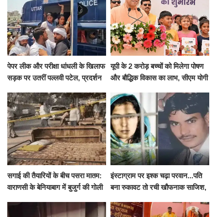
पेपर लीक और परीक्षा धांधली के खिलाफ
यूपी के 2 करोड़ बच्चों को मिलेगा पोषण
सड़क पर उतरीं पल्लवी पटेल, प्रदर्शन
और बौद्धिक विकास का लाभ, सीएम योगी
से पहले पुलिस ने लिया हिरासत में
ने शुरू किया सुपोषण मिशन-2
सगाई की तैयारियों के बीच पसरा मातम:
इंस्टाग्राम पर इश्क चढ़ा परवान...पति
वाराणसी के बेनियाबाग में बुजुर्ग की गोली
बना रुकावट तो रची खौफनाक साजिश,
मारकर हत्या, दो दिन पहले भी हुआ था
खीर में नींद की गोली देकर उतारा मौत
हमला
के घाट