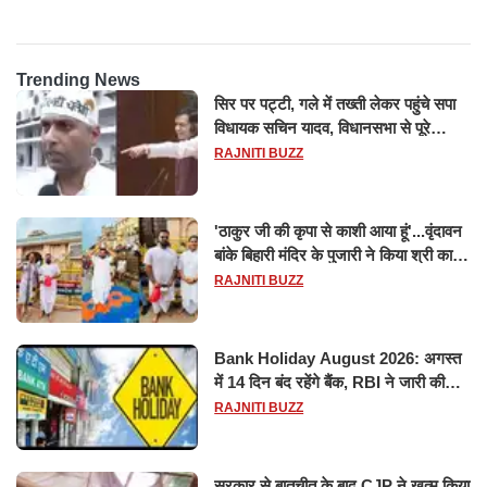
Trending News
सिर पर पट्टी, गले में तख्ती लेकर पहुंचे सपा
विधायक सचिन यादव, विधानसभा से पूरे
मानसून सत्र के लिए किया गया निलंबित
RAJNITI BUZZ
'ठाकुर जी की कृपा से काशी आया हूं'...वृंदावन
बांके बिहारी मंदिर के पुजारी ने किया श्री काशी
विश्वनाथ का जलाभिषेक
RAJNITI BUZZ
Bank Holiday August 2026: अगस्त
में 14 दिन बंद रहेंगे बैंक, RBI ने जारी की
छुट्टियों की लिस्ट​​​​​​​
RAJNITI BUZZ
सरकार से बातचीत के बाद CJP ने खत्म किया