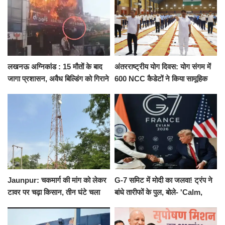
लखनऊ अग्निकांड : 15 मौतों के बाद
अंतरराष्ट्रीय योग दिवस: योग संगम में
जागा प्रशासन, अवैध बिल्डिंग को गिराने
600 NCC कैडेटों ने किया सामूहिक
का नोटिस, SIT जांच शुरू
योगाभ्यास, स्वस्थ जीवन का लिया
संकल्प
Jaunpur: चकमार्ग की मांग को लेकर
G-7 समिट में मोदी का जलवा! ट्रंप ने
टावर पर चढ़ा किसान, तीन घंटे चला
बांधे तारीफों के पुल, बोले- 'Calm,
हाईवोल्टेज ड्रामा
Cool and Total Killer'