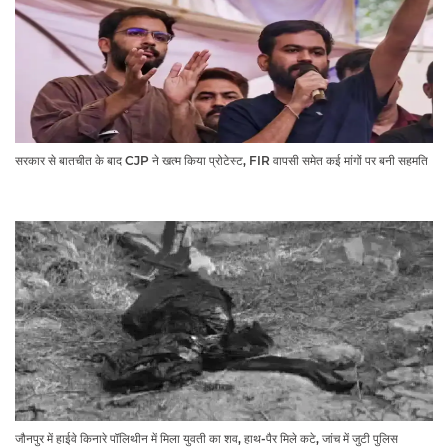
सरकार से बातचीत के बाद CJP ने खत्म किया प्रोटेस्ट, FIR वापसी समेत कई मांगों पर बनी सहमति
जौनपुर में हाईवे किनारे पॉलिथीन में मिला युवती का शव, हाथ-पैर मिले कटे, जांच में जुटी पुलिस