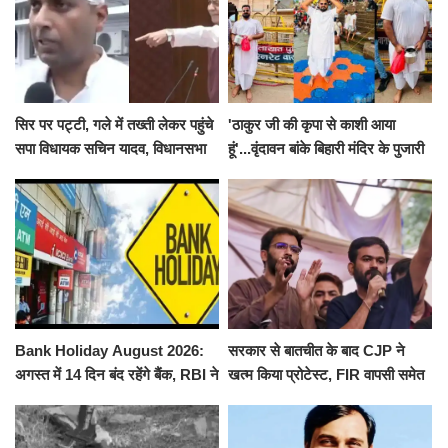
सिर पर पट्टी, गले में तख्ती लेकर पहुंचे
'ठाकुर जी की कृपा से काशी आया
सपा विधायक सचिन यादव, विधानसभा
हूं'...वृंदावन बांके बिहारी मंदिर के पुजारी
से पूरे मानसून सत्र के लिए किया गया
ने किया श्री काशी विश्वनाथ का
निलंबित
जलाभिषेक
Bank Holiday August 2026:
सरकार से बातचीत के बाद CJP ने
अगस्त में 14 दिन बंद रहेंगे बैंक, RBI ने
खत्म किया प्रोटेस्ट, FIR वापसी समेत
जारी की छुट्टियों की लिस्ट​​​​​​​
कई मांगों पर बनी सहमति