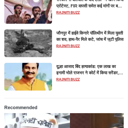
प्रोटेस्ट, FIR वापसी समेत कई मांगों पर बनी
सहमति
RAJNITI BUZZ
जौनपुर में हाईवे किनारे पॉलिथीन में मिला युवती
का शव, हाथ-पैर मिले कटे, जांच में जुटी पुलिस
RAJNITI BUZZ
दूल्हा आजाद बिंद हत्याकांड: एक लाख का
इनामी भोले राजभर ने कोर्ट में किया सरेंडर,
14 दिन के लिए भेजा गया जेल
RAJNITI BUZZ
Recommended