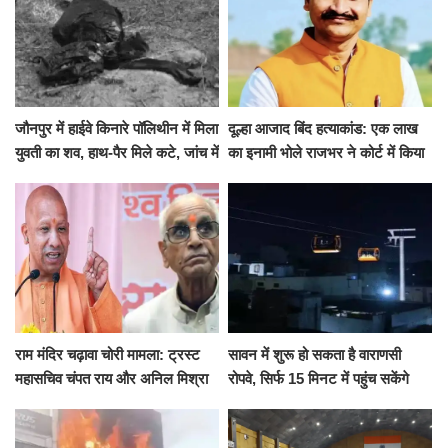
जौनपुर में हाईवे किनारे पॉलिथीन में मिला
दूल्हा आजाद बिंद हत्याकांड: एक लाख
युवती का शव, हाथ-पैर मिले कटे, जांच में
का इनामी भोले राजभर ने कोर्ट में किया
जुटी पुलिस
सरेंडर, 14 दिन के लिए भेजा गया जेल
राम मंदिर चढ़ावा चोरी मामला: ट्रस्ट
सावन में शुरू हो सकता है वाराणसी
महासचिव चंपत राय और अनिल मिश्रा
रोपवे, सिर्फ 15 मिनट में पहुंच सकेंगे
ने दिया इस्तीफा, बोले CM योगी-किसी
कैंट से गोदौलिया, देना होगा इतना
को नहीं...
किराया