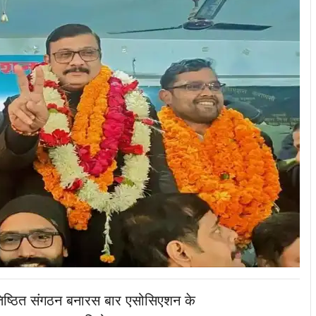
िष्ठित संगठन बनारस बार एसोसिएशन के