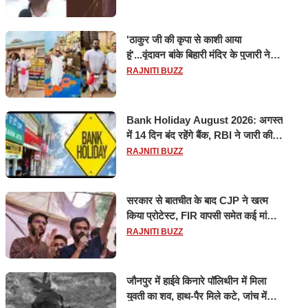
'ठाकुर जी की कृपा से काशी आया
हूं'...वृंदावन बांके बिहारी मंदिर के पुजारी ने
किया श्री काशी विश्वनाथ का जलाभिषेक
RAJNITI BUZZ
Bank Holiday August 2026: अगस्त
में 14 दिन बंद रहेंगे बैंक, RBI ने जारी की
छुट्टियों की लिस्ट​​​​​​​
RAJNITI BUZZ
सरकार से बातचीत के बाद CJP ने खत्म
किया प्रोटेस्ट, FIR वापसी समेत कई मांगों
पर बनी सहमति
RAJNITI BUZZ
जौनपुर में हाईवे किनारे पॉलिथीन में मिला
युवती का शव, हाथ-पैर मिले कटे, जांच में