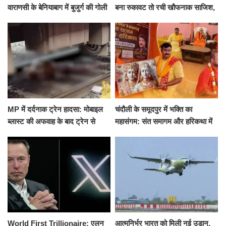
वाराणसी के बेनियाबाग में बुजुर्ग की गोली
बना रुकावट तो रची खौफनाक साजिश,
मारकर हत्या, दो दिन पहले भी हुआ था
खीर में नींद की गोली देकर उतारा मौत
हमला
के घाट
MP में दर्दनाक ट्रेन हादसा: मोबाइल
चंदौली के समूदपुर में भक्ति का
ब्लास्ट की अफवाह के बाद ट्रेन से
महासंगम: संत समागम और हरिकथा में
उतरकर भागे यात्री, दूसरी ट्रेन ने
उमड़ी श्रद्धालुओं की भीड़
रौंदा, 4 की मौत
World First Trillionaire: एलन
आत्मनिर्भर भारत को मिली नई उड़ान,