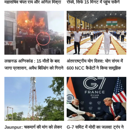
महासचिव चंपत राय और अनिल मिश्रा
रोपवे, सिर्फ 15 मिनट में पहुंच सकेंगे
ने दिया इस्तीफा, बोले CM योगी-किसी
कैंट से गोदौलिया, देना होगा इतना
को नहीं...
किराया
लखनऊ अग्निकांड : 15 मौतों के बाद
अंतरराष्ट्रीय योग दिवस: योग संगम में
जागा प्रशासन, अवैध बिल्डिंग को गिराने
600 NCC कैडेटों ने किया सामूहिक
का नोटिस, SIT जांच शुरू
योगाभ्यास, स्वस्थ जीवन का लिया
संकल्प
Jaunpur: चकमार्ग की मांग को लेकर
G-7 समिट में मोदी का जलवा! ट्रंप ने