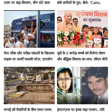
टावर पर चढ़ा किसान, तीन घंटे चला
बांधे तारीफों के पुल, बोले- 'Calm,
हाईवोल्टेज ड्रामा
Cool and Total Killer'
पेपर लीक और परीक्षा धांधली के खिलाफ
यूपी के 2 करोड़ बच्चों को मिलेगा पोषण
सड़क पर उतरीं पल्लवी पटेल, प्रदर्शन
और बौद्धिक विकास का लाभ, सीएम योगी
से पहले पुलिस ने लिया हिरासत में
ने शुरू किया सुपोषण मिशन-2
सगाई की तैयारियों के बीच पसरा मातम:
इंस्टाग्राम पर इश्क चढ़ा परवान...पति