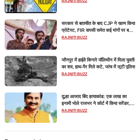
छुट्टियों की लिस्ट​​​​​​​
RAJNITI BUZZ
सरकार से बातचीत के बाद CJP ने खत्म किया
प्रोटेस्ट, FIR वापसी समेत कई मांगों पर बनी
सहमति
RAJNITI BUZZ
जौनपुर में हाईवे किनारे पॉलिथीन में मिला युवती
का शव, हाथ-पैर मिले कटे, जांच में जुटी पुलिस
RAJNITI BUZZ
दूल्हा आजाद बिंद हत्याकांड: एक लाख का
इनामी भोले राजभर ने कोर्ट में किया सरेंडर,
14 दिन के लिए भेजा गया जेल
RAJNITI BUZZ