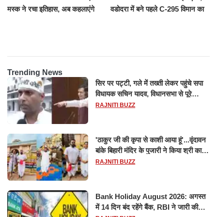
मस्क ने रचा इतिहास, अब कहलाएंगे
वडोदरा में बने पहले C-295 विमान का
ट्रिलेनियर, नेटवर्थ जान उड़ जाएंगे
सफल परीक्षण
होश
Trending News
सिर पर पट्टी, गले में तख्ती लेकर पहुंचे सपा
विधायक सचिन यादव, विधानसभा से पूरे
मानसून सत्र के लिए किया गया निलंबित
RAJNITI BUZZ
'ठाकुर जी की कृपा से काशी आया हूं'...वृंदावन
बांके बिहारी मंदिर के पुजारी ने किया श्री काशी
विश्वनाथ का जलाभिषेक
RAJNITI BUZZ
Bank Holiday August 2026: अगस्त
में 14 दिन बंद रहेंगे बैंक, RBI ने जारी की