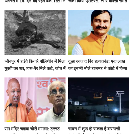
अगस्त में 14 दिन बंद रहेंगे बैंक, RBI ने
खत्म किया प्रोटेस्ट, FIR वापसी समेत
जारी की छुट्टियों की लिस्ट​​​​​​​
कई मांगों पर बनी सहमति
जौनपुर में हाईवे किनारे पॉलिथीन में मिला
दूल्हा आजाद बिंद हत्याकांड: एक लाख
युवती का शव, हाथ-पैर मिले कटे, जांच में
का इनामी भोले राजभर ने कोर्ट में किया
जुटी पुलिस
सरेंडर, 14 दिन के लिए भेजा गया जेल
राम मंदिर चढ़ावा चोरी मामला: ट्रस्ट
सावन में शुरू हो सकता है वाराणसी