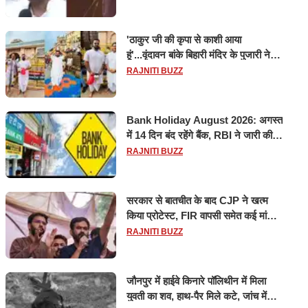
'ठाकुर जी की कृपा से काशी आया
हूं'...वृंदावन बांके बिहारी मंदिर के पुजारी ने
किया श्री काशी विश्वनाथ का जलाभिषेक
RAJNITI BUZZ
Bank Holiday August 2026: अगस्त
में 14 दिन बंद रहेंगे बैंक, RBI ने जारी की
छुट्टियों की लिस्ट​​​​​​​
RAJNITI BUZZ
सरकार से बातचीत के बाद CJP ने खत्म
किया प्रोटेस्ट, FIR वापसी समेत कई मांगों
पर बनी सहमति
RAJNITI BUZZ
जौनपुर में हाईवे किनारे पॉलिथीन में मिला
युवती का शव, हाथ-पैर मिले कटे, जांच में