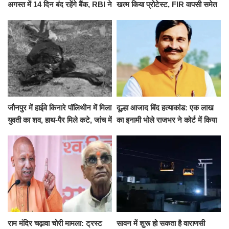
अगस्त में 14 दिन बंद रहेंगे बैंक, RBI ने
खत्म किया प्रोटेस्ट, FIR वापसी समेत
जारी की छुट्टियों की लिस्ट​​​​​​​
कई मांगों पर बनी सहमति
जौनपुर में हाईवे किनारे पॉलिथीन में मिला
दूल्हा आजाद बिंद हत्याकांड: एक लाख
युवती का शव, हाथ-पैर मिले कटे, जांच में
का इनामी भोले राजभर ने कोर्ट में किया
जुटी पुलिस
सरेंडर, 14 दिन के लिए भेजा गया जेल
राम मंदिर चढ़ावा चोरी मामला: ट्रस्ट
सावन में शुरू हो सकता है वाराणसी