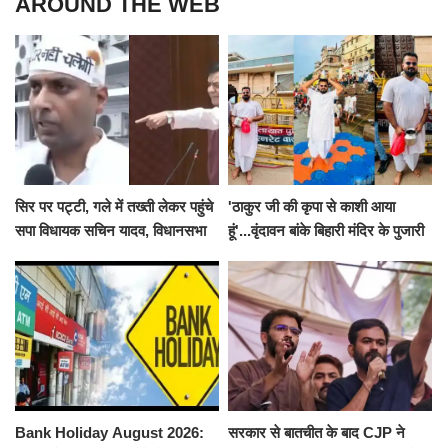
AROUND THE WEB
सिर पर पट्टी, गले में तख्ती लेकर पहुंचे
'ठाकुर जी की कृपा से काशी आया
सपा विधायक सचिन यादव, विधानसभा
हूं'...वृंदावन बांके बिहारी मंदिर के पुजारी
से पूरे मानसून सत्र के लिए किया गया
ने किया श्री काशी विश्वनाथ का
निलंबित
जलाभिषेक
Bank Holiday August 2026:
सरकार से बातचीत के बाद CJP ने