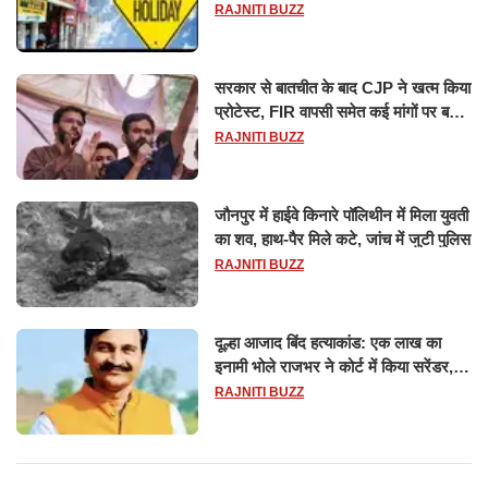
छुट्टियों की लिस्ट​​​​​​​
RAJNITI BUZZ
सरकार से बातचीत के बाद CJP ने खत्म किया
प्रोटेस्ट, FIR वापसी समेत कई मांगों पर बनी
सहमति
RAJNITI BUZZ
जौनपुर में हाईवे किनारे पॉलिथीन में मिला युवती
का शव, हाथ-पैर मिले कटे, जांच में जुटी पुलिस
RAJNITI BUZZ
दूल्हा आजाद बिंद हत्याकांड: एक लाख का
इनामी भोले राजभर ने कोर्ट में किया सरेंडर,
14 दिन के लिए भेजा गया जेल
RAJNITI BUZZ