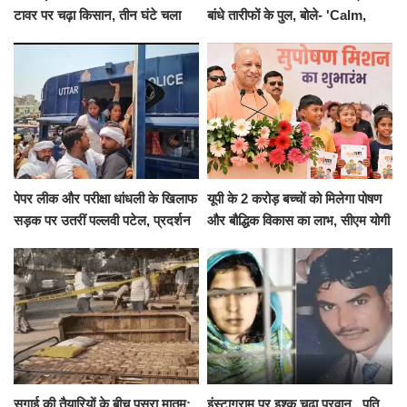
टावर पर चढ़ा किसान, तीन घंटे चला
बांधे तारीफों के पुल, बोले- 'Calm,
हाईवोल्टेज ड्रामा
Cool and Total Killer'
पेपर लीक और परीक्षा धांधली के खिलाफ
यूपी के 2 करोड़ बच्चों को मिलेगा पोषण
सड़क पर उतरीं पल्लवी पटेल, प्रदर्शन
और बौद्धिक विकास का लाभ, सीएम योगी
से पहले पुलिस ने लिया हिरासत में
ने शुरू किया सुपोषण मिशन-2
सगाई की तैयारियों के बीच पसरा मातम:
इंस्टाग्राम पर इश्क चढ़ा परवान...पति