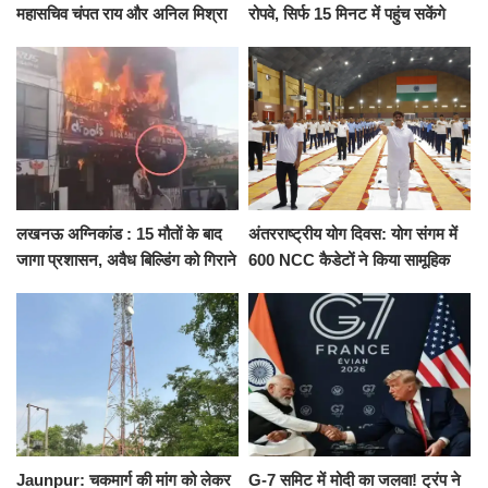
महासचिव चंपत राय और अनिल मिश्रा
रोपवे, सिर्फ 15 मिनट में पहुंच सकेंगे
ने दिया इस्तीफा, बोले CM योगी-किसी
कैंट से गोदौलिया, देना होगा इतना
को नहीं...
किराया
लखनऊ अग्निकांड : 15 मौतों के बाद
अंतरराष्ट्रीय योग दिवस: योग संगम में
जागा प्रशासन, अवैध बिल्डिंग को गिराने
600 NCC कैडेटों ने किया सामूहिक
का नोटिस, SIT जांच शुरू
योगाभ्यास, स्वस्थ जीवन का लिया
संकल्प
Jaunpur: चकमार्ग की मांग को लेकर
G-7 समिट में मोदी का जलवा! ट्रंप ने