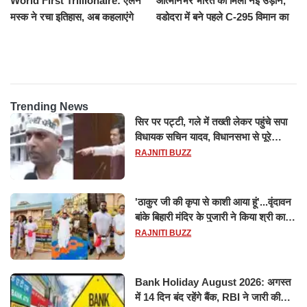
World First Trillionaire: एलन
आत्मनिर्भर भारत को मिली नई उड़ान,
मस्क ने रचा इतिहास, अब कहलाएंगे
वडोदरा में बने पहले C-295 विमान का
ट्रिलेनियर, नेटवर्थ जान उड़ जाएंगे
सफल परीक्षण
होश
Trending News
सिर पर पट्टी, गले में तख्ती लेकर पहुंचे सपा
विधायक सचिन यादव, विधानसभा से पूरे
मानसून सत्र के लिए किया गया निलंबित
RAJNITI BUZZ
'ठाकुर जी की कृपा से काशी आया हूं'...वृंदावन
बांके बिहारी मंदिर के पुजारी ने किया श्री काशी
विश्वनाथ का जलाभिषेक
RAJNITI BUZZ
Bank Holiday August 2026: अगस्त
में 14 दिन बंद रहेंगे बैंक, RBI ने जारी की