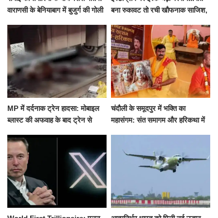
वाराणसी के बेनियाबाग में बुजुर्ग की गोली
बना रुकावट तो रची खौफनाक साजिश,
मारकर हत्या, दो दिन पहले भी हुआ था
खीर में नींद की गोली देकर उतारा मौत
हमला
के घाट
MP में दर्दनाक ट्रेन हादसा: मोबाइल
चंदौली के समूदपुर में भक्ति का
ब्लास्ट की अफवाह के बाद ट्रेन से
महासंगम: संत समागम और हरिकथा में
उतरकर भागे यात्री, दूसरी ट्रेन ने
उमड़ी श्रद्धालुओं की भीड़
रौंदा, 4 की मौत