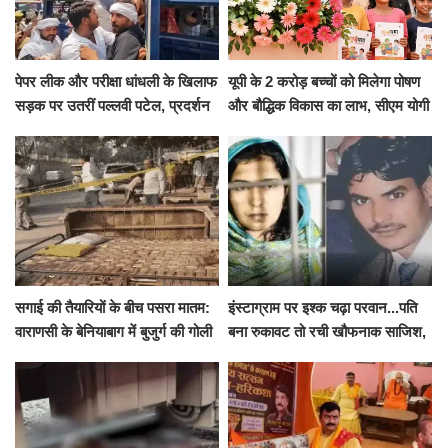
पेपर लीक और परीक्षा धांधली के खिलाफ
यूपी के 2 करोड़ बच्चों को मिलेगा पोषण
सड़क पर उतरीं पल्लवी पटेल, प्रदर्शन
और बौद्धिक विकास का लाभ, सीएम योगी
से पहले पुलिस ने लिया हिरासत में
ने शुरू किया सुपोषण मिशन-2
सगाई की तैयारियों के बीच पसरा मातम:
इंस्टाग्राम पर इश्क चढ़ा परवान...पति
वाराणसी के बेनियाबाग में बुजुर्ग की गोली
बना रुकावट तो रची खौफनाक साजिश,
मारकर हत्या, दो दिन पहले भी हुआ था
खीर में नींद की गोली देकर उतारा मौत
हमला
के घाट