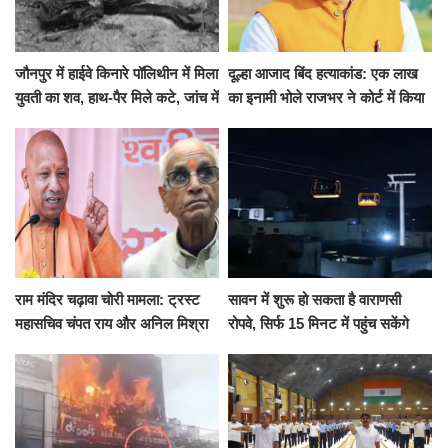
जौनपुर में हाईवे किनारे पॉलिथीन में मिला
दूल्हा आजाद बिंद हत्याकांड: एक लाख
युवती का शव, हाथ-पैर मिले कटे, जांच में
का इनामी भोले राजभर ने कोर्ट में किया
जुटी पुलिस
सरेंडर, 14 दिन के लिए भेजा गया जेल
राम मंदिर चढ़ावा चोरी मामला: ट्रस्ट
सावन में शुरू हो सकता है वाराणसी
महासचिव चंपत राय और अनिल मिश्रा
रोपवे, सिर्फ 15 मिनट में पहुंच सकेंगे
ने दिया इस्तीफा, बोले CM योगी-किसी
कैंट से गोदौलिया, देना होगा इतना
को नहीं...
किराया