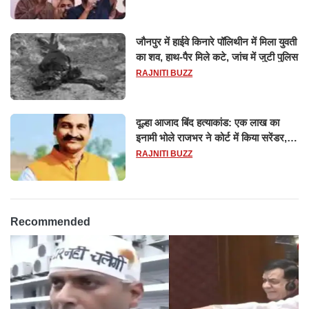
जौनपुर में हाईवे किनारे पॉलिथीन में मिला युवती
का शव, हाथ-पैर मिले कटे, जांच में जुटी पुलिस
RAJNITI BUZZ
दूल्हा आजाद बिंद हत्याकांड: एक लाख का
इनामी भोले राजभर ने कोर्ट में किया सरेंडर,
14 दिन के लिए भेजा गया जेल
RAJNITI BUZZ
Recommended