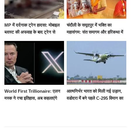
MP में दर्दनाक ट्रेन हादसा: मोबाइल
चंदौली के समूदपुर में भक्ति का
ब्लास्ट की अफवाह के बाद ट्रेन से
महासंगम: संत समागम और हरिकथा में
उतरकर भागे यात्री, दूसरी ट्रेन ने
उमड़ी श्रद्धालुओं की भीड़
रौंदा, 4 की मौत
World First Trillionaire: एलन
आत्मनिर्भर भारत को मिली नई उड़ान,
मस्क ने रचा इतिहास, अब कहलाएंगे
वडोदरा में बने पहले C-295 विमान का
ट्रिलेनियर, नेटवर्थ जान उड़ जाएंगे
सफल परीक्षण
होश