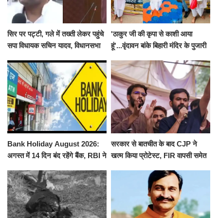
सिर पर पट्टी, गले में तख्ती लेकर पहुंचे
'ठाकुर जी की कृपा से काशी आया
सपा विधायक सचिन यादव, विधानसभा
हूं'...वृंदावन बांके बिहारी मंदिर के पुजारी
से पूरे मानसून सत्र के लिए किया गया
ने किया श्री काशी विश्वनाथ का
निलंबित
जलाभिषेक
Bank Holiday August 2026:
सरकार से बातचीत के बाद CJP ने
अगस्त में 14 दिन बंद रहेंगे बैंक, RBI ने
खत्म किया प्रोटेस्ट, FIR वापसी समेत
जारी की छुट्टियों की लिस्ट​​​​​​​
कई मांगों पर बनी सहमति