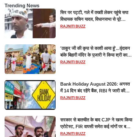
Trending News
सिर पर पट्टी, गले में तख्ती लेकर पहुंचे सपा
विधायक सचिन यादव, विधानसभा से पूरे
मानसून सत्र के लिए किया गया निलंबित
RAJNITI BUZZ
'ठाकुर जी की कृपा से काशी आया हूं'...वृंदावन
बांके बिहारी मंदिर के पुजारी ने किया श्री काशी
विश्वनाथ का जलाभिषेक
RAJNITI BUZZ
Bank Holiday August 2026: अगस्त
में 14 दिन बंद रहेंगे बैंक, RBI ने जारी की
छुट्टियों की लिस्ट​​​​​​​
RAJNITI BUZZ
सरकार से बातचीत के बाद CJP ने खत्म किया
प्रोटेस्ट, FIR वापसी समेत कई मांगों पर बनी
सहमति
RAJNITI BUZZ