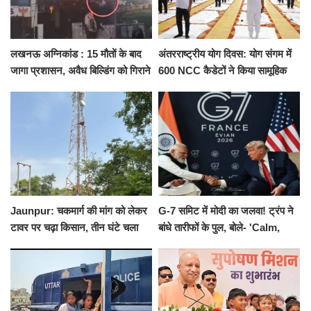
लखनऊ अग्निकांड : 15 मौतों के बाद
अंतरराष्ट्रीय योग दिवस: योग संगम में
जागा प्रशासन, अवैध बिल्डिंग को गिराने
600 NCC कैडेटों ने किया सामूहिक
का नोटिस, SIT जांच शुरू
योगाभ्यास, स्वस्थ जीवन का लिया
संकल्प
Jaunpur: चकमार्ग की मांग को लेकर
G-7 समिट में मोदी का जलवा! ट्रंप ने
टावर पर चढ़ा किसान, तीन घंटे चला
बांधे तारीफों के पुल, बोले- 'Calm,
हाईवोल्टेज ड्रामा
Cool and Total Killer'