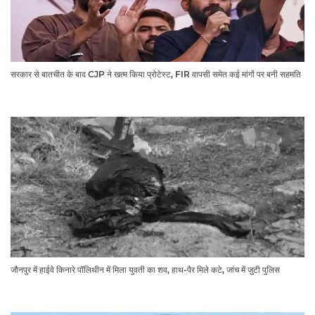
सरकार से बातचीत के बाद CJP ने खत्म किया प्रोटेस्ट, FIR वापसी समेत कई मांगों पर बनी सहमति
जौनपुर में हाईवे किनारे पॉलिथीन में मिला युवती का शव, हाथ-पैर मिले कटे, जांच में जुटी पुलिस